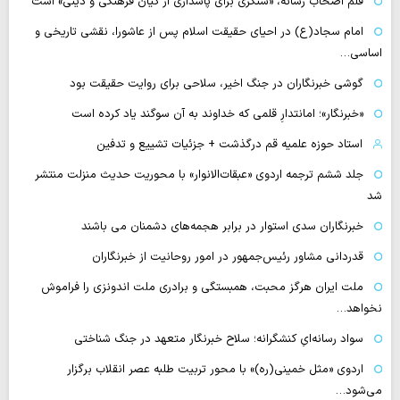
قلم اصحاب رسانه، «سنگری برای پاسداری از کیان فرهنگی و دینی» است
امام سجاد(ع) در احیای حقیقت اسلام پس از عاشورا، نقشی تاریخی و
اساسی…
گوشی خبرنگاران در جنگ اخیر، سلاحی برای روایت حقیقت بود
«خبرنگار»؛ امانتدارِ قلمی که خداوند به آن سوگند یاد کرده است
استاد حوزه علمیه قم درگذشت + جزئیات تشییع و تدفین
جلد ششم ترجمه اردوی «عبقات‌الانوار» با محوریت حدیث منزلت منتشر
شد
خبرنگاران سدی استوار در برابر هجمه‌های دشمنان می باشند
قدردانی مشاور رئیس‌جمهور در امور روحانیت از خبرنگاران
ملت ایران هرگز محبت، همبستگی و برادری ملت اندونزی را فراموش
نخواهد…
سواد رسانه‌ایِ کنشگرانه؛ سلاح خبرنگار متعهد در جنگ شناختی
اردوی «مثل خمینی(ره)» با محور تربیت طلبه عصر انقلاب برگزار
می‌شود…