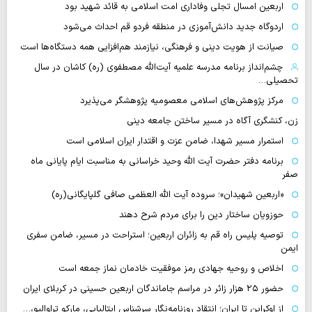
اربعین امسال تجلی وفاداری امت اسلامی به قائد شهید بود
اردوگاه جدید دانش‌آموزی در منطقه فردو قم احداث می‌شود
صیانت از هویت دینی و فرهنگی، نیازمند هم‌افزایی همه دستگاه‌ها است
چشم‌انداز برنامه مدرسه علمیه آیت‌الله مصطفوی (ره) کاشان در سال
تحصیلی…
مرکز پژوهش‌های اسلامی معصومیه پژوهشگر می‌پذیرد
زن، کنشگری آگاه در مسیر ساختن جامعه دینی
استمرار مسیر شهدا، ضامن عزت و اقتدار ایران اسلامی است
برنامه دفتر حضرت آیت الله وحید خراسانی به مناسبت ایام پایانی ماه
صفر
«اربعین شهیدان»؛ سروده آیت الله العظمی صافی گلپایگانی(ره)
حوزویان ساختار دین را برای مردم شرح دهند
توصیه پلیس راه قم به زائران اربعین؛ استراحت در مسیر، ضامن سفری
ایمن
اخلاص و روحیه جهادی رمز موفقیت خادمان نماز جمعه است
حضور ۲۵ هزار زائر در مراسم جاماندگان اربعین حسینی در کربلای ایران
از اوکراین تا ایران؛ انتقاد روزنامه‌نگار سرشناس ایتالیایی، مارکو تراوالیو،…