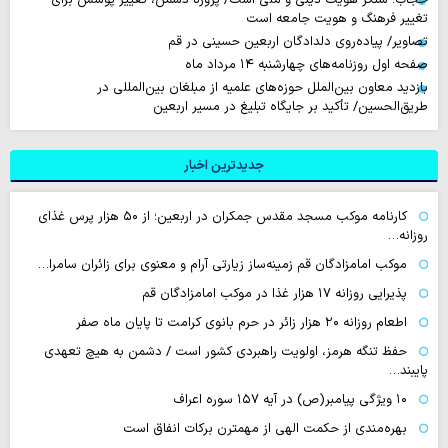
تغییر فرهنگ و هویت جامعه است
تصاویر/ پیاده‌روی دلدادگان اربعین حسینی در قم
صفحه اول روزنامه‌های چهارشنبه ۱۴ مرداد ماه
بازدید معاون بین‌الملل حوزه‌های علمیه از مبلغان بین‌المللی در
طریق‌الحسین/ تأکید بر جایگاه تبلیغ در مسیر اربعین
جدیدترین اخبار
کارنامه موکب مسجد مقدس جمکران در اربعین؛ از ۵۰ هزار پرس غذای
روزانه…
موکب امامزادگان قم زمینه‌ساز زیارتی آرام و معنوی برای زائران سامرا…
پذیرایی روزانه ۱۷ هزار غذا در موکب امامزادگان قم
اطعام روزانه ۲۰ هزار زائر در حرم بانوی کرامت تا پایان ماه صفر
حفظ تنگه هرمز، اولویت راهبردی کشور است / دشمن به هیچ تعهدی
پایبند…
۱۰ ویژگی پیامبر(ص) در آیه ۱۵۷ سوره اعراف
بهره‌مندی از حکمت الهی از مهمترن برکات انفاق است