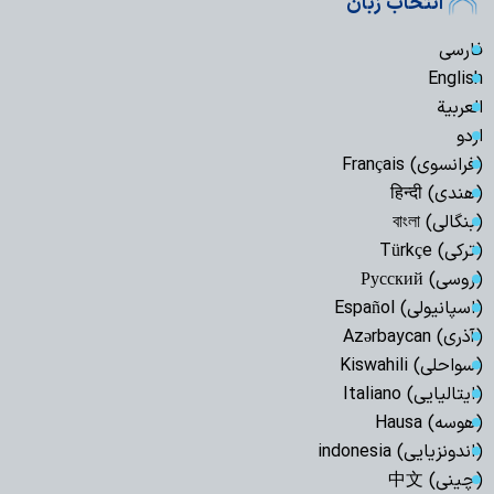
انتخاب زبان
فارسی
English
العربیة
اردو
(فرانسوی) Français
(هندی) हिन्दी
(بنگالی) বাংলা
(ترکی) Türkçe
(روسی) Русский
(اسپانیولی) Español
(آذری) Azərbaycan
(سواحلی) Kiswahili
(ایتالیایی) Italiano
(هوسه) Hausa
(اندونزیایی) indonesia
(چینی) 中文