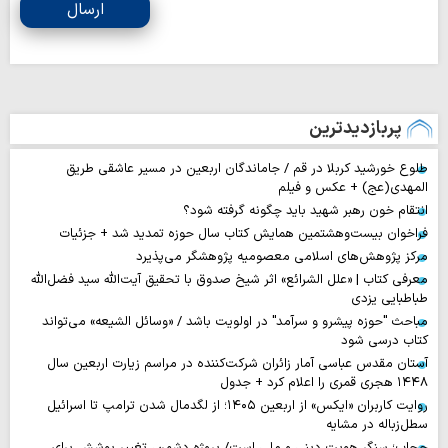
ارسال
پربازدیدترین
طلوع خورشید کربلا در قم / جاماندگان اربعین در مسیر عاشقی طریق
المهدی(عج) + عکس و فیلم
انتقام خون رهبر شهید باید چگونه گرفته شود؟
فراخوان بیست‌وهشتمین همایش کتاب سال حوزه تمدید شد + جزئیات
مرکز پژوهش‌های اسلامی معصومیه پژوهشگر می‌پذیرد
معرفی کتاب | «علل الشرائع» اثر شیخ صدوق با تحقیق آیت‌الله سید فضل‌الله
طباطبایی یزدی
مباحث "حوزه پیشرو و سرآمد" در اولویت باشد / «وسائل الشیعه» می‌تواند
کتاب درسی شود
آستان مقدس عباسی آمار زائران شرکت‌کننده در مراسم زیارت اربعین سال
۱۴۴۸ هجری قمری را اعلام کرد + جدول
روایت‌ کاربران «ایکس» از اربعین ۱۴۰۵؛ از لگدمال شدن ترامپ تا اسرائیل
سطل‌زباله‌ در مشایه
حجاب؛ سنگر هویت دینی و ملی است/ پروژه دشمن، تغییر پوشش برای