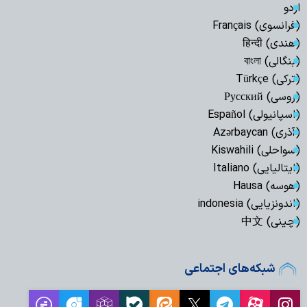
اردو
(فرانسوی) Français
(هندی) हिन्दी
(بنگالی) বাংলা
(ترکی) Türkçe
(روسی) Русский
(اسپانیولی) Español
(آذری) Azərbaycan
(سواحلی) Kiswahili
(ایتالیایی) Italiano
(هوسه) Hausa
(اندونزیایی) indonesia
(چینی) 中文
شبکه‌های اجتماعی