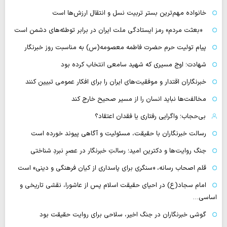
خانواده مهم‌ترین بستر تربیت نسل و انتقال ارزش‌ها است
«بعثت مردم» رمز ایستادگی ملت ایران در برابر توطئه‌های دشمن است
پیام تولیت حرم حضرت فاطمه معصومه(س) به مناسبت روز خبرنگار
شهادت؛ اوج مسیری که شهید سامعی انتخاب کرده بود
خبرنگاران اقتدار و موفقیت‌های ایران را برای افکار عمومی تبیین کنند
مخالفت‌ها نباید انسان را از مسیر صحیح خارج کند
بی‌حجاب؛ واگرایی رفتاری یا فقدان اعتقاد؟
رسالت خبرنگاران با حقیقت، مسئولیت و آگاهی پیوند خورده است
جنگ روایت‌ها و دکترین امید؛ رسالتِ خبرنگار در عصرِ نبردِ شناختی
قلم اصحاب رسانه، «سنگری برای پاسداری از کیان فرهنگی و دینی» است
امام سجاد(ع) در احیای حقیقت اسلام پس از عاشورا، نقشی تاریخی و
اساسی…
گوشی خبرنگاران در جنگ اخیر، سلاحی برای روایت حقیقت بود