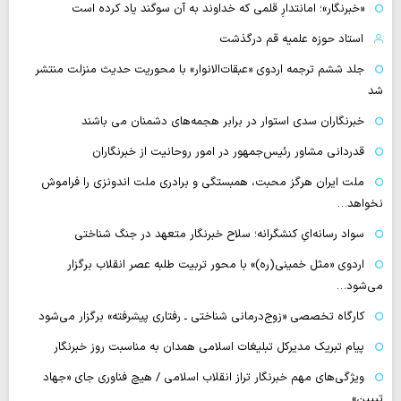
«خبرنگار»؛ امانتدارِ قلمی که خداوند به آن سوگند یاد کرده است
استاد حوزه علمیه قم درگذشت
جلد ششم ترجمه اردوی «عبقات‌الانوار» با محوریت حدیث منزلت منتشر
شد
خبرنگاران سدی استوار در برابر هجمه‌های دشمنان می باشند
قدردانی مشاور رئیس‌جمهور در امور روحانیت از خبرنگاران
ملت ایران هرگز محبت، همبستگی و برادری ملت اندونزی را فراموش
نخواهد…
سواد رسانه‌ایِ کنشگرانه؛ سلاح خبرنگار متعهد در جنگ شناختی
اردوی «مثل خمینی(ره)» با محور تربیت طلبه عصر انقلاب برگزار
می‌شود…
کارگاه تخصصی «زوج‌درمانی شناختی ـ رفتاری پیشرفته» برگزار می‌شود
پیام تبریک مدیرکل تبلیغات اسلامی همدان به مناسبت روز خبرنگار
ویژگی‌های مهم خبرنگار تراز انقلاب اسلامی / هیچ فناوری‌ جای «جهاد
تبیین»…