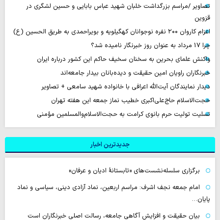
تصاویر /مراسم بزرگداشت خلبان شهید عباس بابایی و حسین لشگری در
قزوین
اعزام کاروان ۲۰۰ نفره نوجوانان کهگیلویه و بویراحمدی به طریق الحسین (ع)
چرا 17 مرداد به عنوان روز خبرنگار نامیده شد؟
واکنش علمای بحرین به سخنان سخیف حاکم این کشور درباره ایران
خبرنگاران راویان امین حقیقت و دیده‌بانان بیدار جامعه‌اند
دیدار نمایندگان آیت‌الله اعرافی با خانواده شهید سامعی + تصاویر
حجت‌الاسلام حاج‌علی‌اکبری خطیب نماز جمعه این هفته تهران
تسلیت تولیت حرم بانوی کرامت به حجت‌الاسلام‌والمسلمین مؤمنی
جدیدترین اخبار
برگزاری سلسله‌نشست‌های «تابستانهٔ ادیان و عرفان»
امام جمعه نجف اشرف: مراسم اربعین، نماد آزادی دینی، سیاسی و نماد
پایان…
بیان حقیقت و افزایش آگاهی جامعه، رسالت اصلی خبرنگاران است