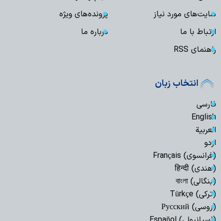
سایت‌های مورد نیاز
پرونده‌های ویژه
ارتباط با ما
درباره ما
راهنمای RSS
انتخاب زبان
فارسی
English
العربیة
اردو
(فرانسوی) Français
(هندی) हिन्दी
(بنگالی) বাংলা
(ترکی) Türkçe
(روسی) Русский
(اسپانیولی) Español