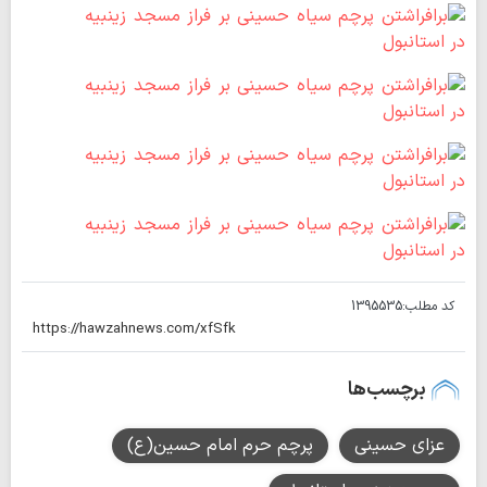
کد مطلب:
1395535
برچسب‌ها
عزای حسینی
پرچم حرم امام حسین(ع)