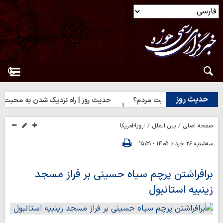
حدیث روز
ضایت خدا یا رضایت مردم؟
حدیث روز | راه نزدیک شدن به محبت اهل‌
صفحه اصلی
بین الملل
اروپا-آمریکا
سه‌شنبه ۲۶ خرداد ۱۴۰۵ - ۱۵:۵۹
برافراشتن پرچم سیاه حسینی بر فراز مسجد
زینبیه استانبول