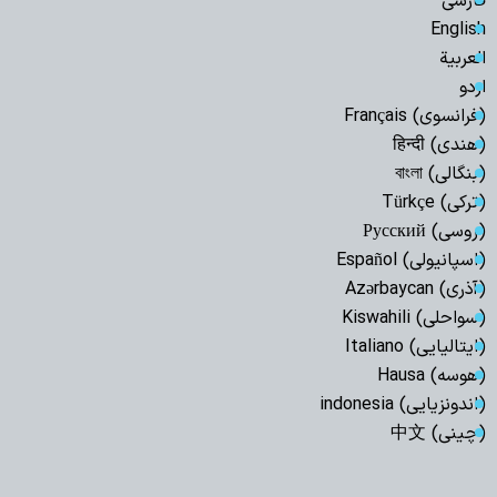
فارسی
English
العربیة
اردو
(فرانسوی) Français
(هندی) हिन्दी
(بنگالی) বাংলা
(ترکی) Türkçe
(روسی) Русский
(اسپانیولی) Español
(آذری) Azərbaycan
(سواحلی) Kiswahili
(ایتالیایی) Italiano
(هوسه) Hausa
(اندونزیایی) indonesia
(چینی) 中文