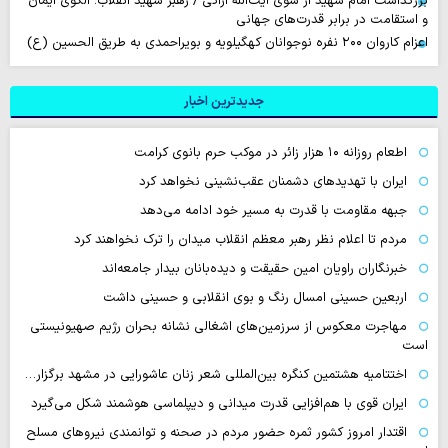
بزرگداشت امام شهید از سوی آیت‌الله اراکی / رهبر شهید انقلاب؛ الگوی ایمان
و استقامت در برابر قدرت‌های جهانی
اعزام کاروان ۲۰۰ نفره نوجوانان کهگیلویه و بویراحمدی به طریق الحسین (ع)
جدیدترین اخبار
اطعام روزانه ۱۰ هزار زائر در موکب حرم بانوی کرامت
ایران با تهدیدهای دشمنان عقب‌نشینی نخواهد کرد
جبهه مقاومت با قدرت به مسیر خود ادامه می‌دهد
مردم تا اعلام نظر رهبر معظم انقلاب میدان را ترک نخواهند کرد
خبرنگاران راویان امین حقیقت و دیده‌بانان بیدار جامعه‌اند
اربعین حسینی امسال رنگ و بوی انقلابی و حسینی داشت
مهاجرت معکوس از سرزمین‌های اشغالی نشانه بحران رژیم صهیونیستی
است
اختتامیه هشتمین کنگره بین‌المللی شعر زنان عاشورایی در مشهد برگزار…
ایران قوی با هم‌افزایی قدرت میدانی و دیپلماسی هوشمند شکل می‌گیرد
اقتدار امروز کشور ثمره حضور مردم در صحنه و توانمندی نیروهای مسلح