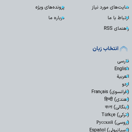
سایت‌های مورد نیاز
پرونده‌های ویژه
ارتباط با ما
درباره ما
راهنمای RSS
انتخاب زبان
فارسی
English
العربیة
اردو
(فرانسوی) Français
(هندی) हिन्दी
(بنگالی) বাংলা
(ترکی) Türkçe
(روسی) Русский
(اسپانیولی) Español