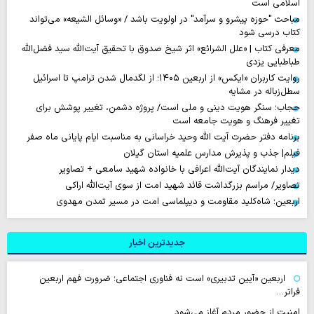
اسلامی است
مباحث "حوزه پیشرو و سرآمد" در اولویت باشد / «وسائل الشیعه» می‌تواند
کتاب درسی شود
معرفی کتاب | «علل الشرائع» اثر شیخ صدوق با تحقیق آیت‌الله سید فضل‌الله
طباطبایی یزدی
روایت‌ کاربران «ایکس» از اربعین ۱۴۰۵؛ از لگدمال شدن ترامپ تا اسرائیل
سطل‌زباله‌ در مشایه
حجاب؛ سنگر هویت دینی و ملی است/ پروژه دشمن، تغییر پوشش برای
تغییر فرهنگ و هویت جامعه است
برنامه دفتر حضرت آیت الله وحید خراسانی به مناسبت ایام پایانی ماه صفر
فیلم| جذب و پذیرش مدارس علمیه استان گیلان
دیدار نمایندگان آیت‌الله اعرافی با خانواده شهید سامعی + تصاویر
تصاویر/ مراسم بزرگداشت قائد شهید امت از سوی آیت‌الله اراکی
اربعین؛ شاه‌کلید مقاومت و دیپلماسی امت در مسیر تمدن مهدوی
جدیدترین اخبار
اربعین «آیین تدبیری» است نه فناوری اجتماعی؛ ضرورت فهم اربعین
فراتر…
امنیت از حضور مردم آغاز می‌شود