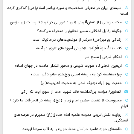
سینمای ایران در معرفی شخصیت و سیره پیامبر اسلام(ص) کم‌کاری کرده
است
مکتب زینبی | از نقش‌آفرینی زنان عاشورایی در کربلا تا رسالت زن مؤمن…
چگونه رذایل اخلاقی، مسیر تحقیق را منحرف می‌کنند؟
زندگی پیامبر(ص) سرشار از موقعیت‌های دراماتیک است
کتاب «الشَّجَرَةَ الْبَرِّیَّةَ»؛ بازخوانی آموزه‌های علوی در آیینه…
احکام شرعی | مسحِ سر
اربعین؛ تجلی‌گاه هویت شیعی و محورِ اقتدار امامت در جهان اسلام
چرا «مقایسه کردن» ، ریشه اصلیِ رنج‌های خانوادگی است؟
حدیث روز | راه نزدیک شدن به محبت اهل‌بیت(ع)
تصاویر/ مراسم بزرگداشت قائد شهید امت از سوی آیت‌الله اراکی
محرومیت از نعمت حضور امام زمان (عج)، ریشه در انحرافات ما دارد +
فیلم
روایت نقش‌آفرینی مدرسه علمیه امام صادق(ع) سمیرم در عرصه‌های
فرهنگی…
طلبه‌های حوزه علمیه خراسان «خط خون» را به قاب سینما آوردند