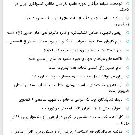
تجمعات شبانه مبلّغان حوزه علمیه خراسان مقابل کنسولگری ایران در
کربلا…
رویکرد نظام اسلامی دفاع از ملت های لبنان و فلسطین در برابر
زورگویی…
اربعین تجلی «اخلاص تشکیلاتی» و ثمره دگرخواهی امام حسین(ع) است
اعزام کاروان ۲۰۰ نفره نوجوانان کهگیلویه و بویراحمدی به طریق الحسین…
تجربه متفاوت «رویش من» در مسیر نجف تا کربلا
ناگفته‌های مبلغان جهادی حوزه علمیه خراسان از مسیر عشق
امام حسین(ع) کشتی نجات همه بشریت است
زبان می‌تواند عامل هدایت یا زمینه‌ساز سقوط انسان باشد
توسعه زیرساخت‌های سلامت بوشهر متناسب با شتاب صنعتی استان
ضروری است
دیدار نمایندگان آیت‌الله اعرافی با خانواده شهید سامعی + تصاویر
معرفی بیش از ۱۹۰ عنوان کتاب اربعینی در نورلایب
کارنامه موکب مسجد مقدس جمکران در اربعین؛ از ۵۰ هزار پرس غذای
روزانه…
موکب امامزادگان قم زمینه‌ساز زیارتی آرام و معنوی برای زائران سامرا…