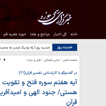
خانه
کل اخبار
مراجع و علما
حوزه علمیه قم
حدیث روز
دا یا رضایت مردم؟
حدیث روز | راه نزدیک شدن به محبت اهل‌بیت(ع
صفحه اصلی
علمی فرهنگی
قرآن و عترت
در گفت‌وگو با کارشناس تفسیر قرآن(۲۱)
آیه هفتم سوره فتح و تقویت ن
هستی/ جنود الهی و امیدآفرینی
قرآن