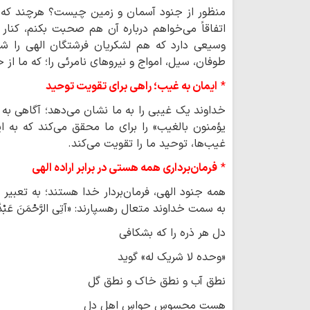
منظور از جنود آسمان و زمین چیست؟ هرچند که این
اتفاقاً می‌خواهم درباره آن هم صحبت بکنم، کنار 
وسیعی دارد که هم لشکریان فرشتگان الهی را شا
طوفان، سیل، امواج و نیروهای نامرئی را؛ که ما از خ
*
ایمان به غیب؛ راهی برای تقویت توحید
خداوند یک غیبی را به ما نشان می‌دهد؛ آگاهی به 
یؤمنون بالغیب» را برای ما محقق می‌کند که به ای
غیب‌ها، توحید ما را تقویت می‌کند.
*
فرمان‌برداری همه هستی در برابر اراده الهی
همه جنود الهی، فرمان‌بردار خدا هستند؛ به تعبیر
به سمت خداوند متعال رهسپارند: «آتِی الرَّحْمَنَ عَبْدً
دل هر ذره را که بشکافی
«وحده لا شریک له» گوید
نطق آب و نطق خاک و نطق گل
هست محسوسِ حواسِ اهل دل