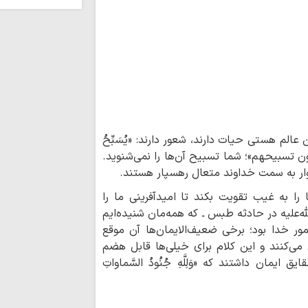
حقیقت در جامعه با
عضو فراکسیون مقا
علیه عادی‌سازی روابط
خبرنگار تراز انقل
اعتماد/ خبرنگار حوزه
رسالت رسانه انقلا
جهاد در برابر وارونه‌
ل این عالم هستی حیات دارند، شعور دارند: «یُسَبِّحُ
لا تفقهون تسبیحهم»؛ شما تسبیح آن‌ها را نمی‌شنوید.
میراث سبز محراب؛
 بندهوار به سمت خداوند متعال رهسپار هستند.
جهاد در سیره شهید 
 را به غیب تقویت بکند تا امیدآفرینی ما را
معرفی کتاب راز آ
‌علیه در حادثه طبس ـ که همه‌مان شنیده‌ایم
امام صادق (علیه‌السل
أمور خدا بود؛ برخی ضعیف‌الایمان‌ها آن موقع
چرا 17 مرداد 
 می‌کنند و این کلام برای خیلی‌ها قابل هضم
شد؟
مان داشتند که «وَلِلَّهِ جُنُودُ السَّماواتِ
نمی‌توان از اما
تناقض عجیب تفکر ا