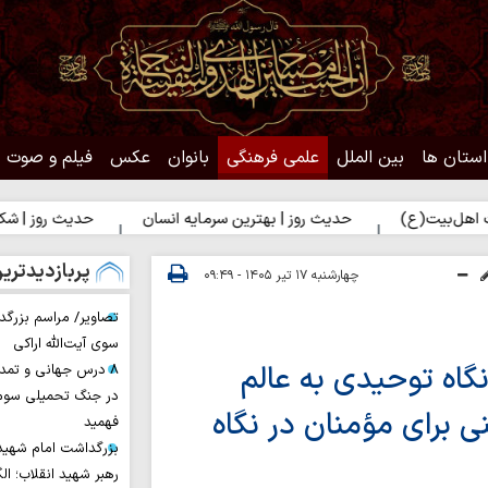
استان ها
بین الملل
علمی فرهنگی
بانوان
عکس
فیلم و صوت
)
حدیث روز | بهترین سرمایه انسان
حدیث روز | شکیبایی بر تل
پربازدیدتری
چهارشنبه ۱۷ تیر ۱۴۰۵ - ۰۹:۴۹
تصاویر/ مراسم بزرگد
سوی آیت‌الله اراکی
گاه توحیدی به عالم
۸ درس جهانی و تمد
در جنگ تحمیلی سوم 
 برای مؤمنان در نگاه
فهمید
بزرگداشت امام شهید ا
رهبر شهید انقلاب؛ ال