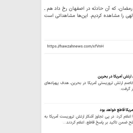
سینمای ایران بر
مضان، که آن حادثه در اصفهان رخ داد هم ـ
برنامه‌ریزی راهبردی ن
لهی را مشاهده کردیم. این‌ها مشاهداتی است
چرا تکبّر، ریشه ب
و اجتماعی است؟
سینمای ایران گر
است
احکام شرعی | است
خبرنگاران؛ امانت
اعتماد و سرمایه مرج
 ارتش آمریکا در بحرین
خاصم ارتش تروریستی آمریکا در بحرین، هدف پهپادهای
صفحه اول روزنامه‌های ش
ر گرفت.
تسلیت تولیت حرم
حجت‌الاسلام‌والمسل
ریکا قاطع خواهد بود
مهم‌ترین جلوه‌ها
یا اعلام کرد: در پی تجاوز آشکار ارتش تروریست آمریکا به
شرایط کنونی
لح ضمن تاکید بر پاسخ قاطع، اعلام کردند…
حدیث روز | رضای