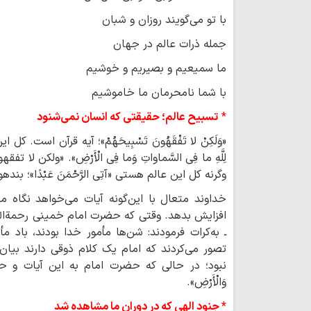
با تو می‌گویند روزان و شبان
جمله ذرات عالم در جهان
ما سمیعیم و بصیریم و خوشیم
با شما نامحرمان ما خاموشیم
*
تسبیح عالم؛ حقیقتی که انسان نمی‌شنود
«وَلَکِنْ لا تَفْقَهُونَ تَسْبِیحَهُمْ»؛ آیه قرآن است. ک
لِلَّهِ ما فِی السَّماواتِ وَما فِی الْأَرْضِ». «ولکن 
وگرنه کل این عالم هستی «آتِی الرَّحْمَنَ عَبْدًا»؛
خداوند متعال با این‌گونه آیات می‌خواهد نگاه ما
افزایش بدهد. وقتی که حضرت امام خمینی رحمة‌الله
ـ به‌کرات فرمودند: شن‌ها مأمور خدا بودند، باد م
تصور می‌کردند که امام یک کلام ذوقی دارند بیان
نبود؛ در حالی که حضرت امام به این آیات و حقایق ای
وَالْأَرْضِ».
* جنود الهی که در دوران ما مشاهده شد