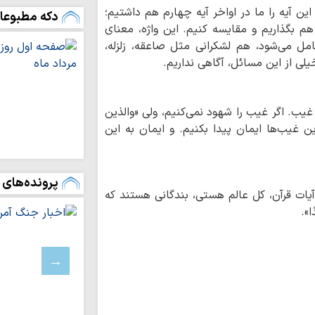
نفاق بود/ نسخه اقتص
 آیه را ما در اواخر آیه چهارم هم داشتیم؛
دکه مطبوعا
هم بگذاریم و مقایسه کنیم. این واژه، معنای
رسالت رسانه‌های 
مل می‌شود، هم لشکرانی مثل صاعقه، زلزله،
«خبرنگاری سنتی» به
یلی از این مسائل، آگاهی نداریم.
تداوم ۱۱۷
روحانیت با مردم در
خبرنگاران، پرچمدا
غیب. اگر غیب را شهود نمی‌کنیم، ولی «والذین
حقیقت هستند
ن غیب‌ها ایمان پیدا بکنیم. و ایمان به این
خبرنگاران، پاسدا
میدان جنگ نرم هست
پرونده‌های 
سپاه: رسانه‌های ان
 آیات قرآن، کل عالم هستی، بندگانی هستند که
دروغ‌پراکنی دشمن ای
ا».
انتظار حقیقی، سا
علمی و پیشرو است
اصحاب رسانه، اف
هستند
خبرنگار چگونه می