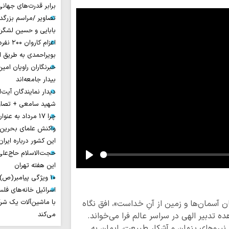
برابر قدرت‌های جهانی
تصاویر /مراسم بزرگ
بابایی و حسین لشگر
اعزام ک
بویراحمدی به طریق 
خبرنگاران راویان امی
بیدار جامعه‌اند
دیدار نمایندگان آیت‌ال
شهید سامعی + تصاو
چرا 17 مرداد به عنوان روز خبرنگار نامیده شد؟
واکنش علمای بحرین
این کشور درباره ایران
حجت‌الاسلام حاج‌علی
Play
این هفته تهران
۱۰ ویژگی پیامبر(ص) در آیه ۱۵۷ سوره اعراف
اسرائیل خانه‌های فلسط
با ماشین‌آلات یک شر
ان آسمان‌ها و زمین از آنِ خداست»، افق نگاه
می‌کند
ده تدبیر الهی در سراسر عالم فرا می‌خواند.
ا نیروهای پنهان و آشکار طبیعت، ایمان به