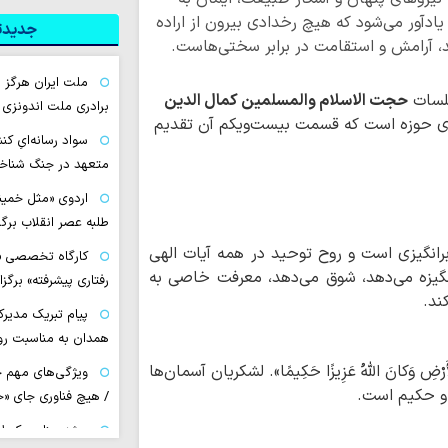
یادآور می‌شود که هیچ رخدادی بیرون از اراده
جدیدتر
آرامش و استقامت در برابر سختی‌هاست.
ملت ایران هرگز
جلسات
حجت الاسلام والمسلمین کمال الدین
برادری ملت اندونزی
ری حوزه است که قسمت بیست‌ویکم آن تقدیم
سواد رسانه‌ایِ کن
متعهد در جنگ شناخ
اردوی «مثل خمین
طلبه عصر انقلاب برگ
‌برانگیزی است و روح توحید در همه آیات الهی
کارگاه تخصصی «ز
انگیزه می‌دهد، شوق می‌دهد، معرفت خاصی به
رفتاری پیشرفته» برگز
ند.
پیام تبریک مدیرک
همدان به مناسبت روز
رْضِ وَکانَ اللَّهُ عَزِیزًا حَکِیمًا». لشکریان آسمان‌ها
ویژگی‌های مهم خب
 و حکیم است.
/ هیچ فناوری‌ جای «
ریشه جنایت کربلا