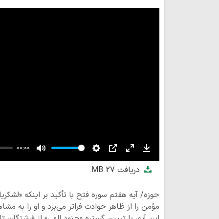
00:00
Mute
Settings
PIP
Enter
Download
دریافت
27 MB
fullscreen
حوزه/ آیه هفتم سوره فتح با تأکید بر اینکه «لشکری
مؤمن را از ظاهر حوادث فراتر می‌برد و او را به مشاه
این آیه، با تبیین گستره «جنود الهی» از فرشتگان ت