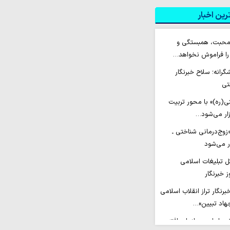
ین اخبار
 محبت، همبستگی و
 را فراموش نخواهد…
شگرانه؛ سلاح خبرنگار
تی
ی(ره)» با محور تربیت
زار می‌شود…
وج‌درمانی شناختی ـ
ار می‌شود
ل تبلیغات اسلامی
 خبرنگار
رنگار تراز انقلاب اسلامی
جهاد تبیین»…
 «جاهلیت سازمان‌یافته»