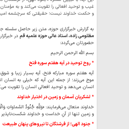
غیب و توحید افعالی را تقویت می‌کند و به مؤمنان 
و حکمت خداوند نیست؛ حقیقتی که سرچشمه امید، 
به گزارش خبرگزاری حوزه، متن زیر حاصل سلسله 
مظلومی زاده، استاد عالی حوزه علمیه قم
در خبرگزا
حضورتان می‌گردد:
بسم الله الرحمن الرحیم
*
روح توحید در آیه هفتم سوره فتح
آیه هفتم سوره مبارکه فتح، آیه بسیار زیبا و شوق
موج می‌زند؛ از جمله این آیه که خیلی به انسان 
انسان می‌دهد و توحید افعالی انسان را تقویت می‌ک
*
لشکریان آسمان و زمین در اختیار خداوند
خداوند متعال می‌فرمایند: «وَلِلَّهِ جُنُودُ السَّماواتِ وَالْأَ
و زمین تنها از آنِ خداست و خداوند شکست‌ناپذیر
*
جنود الهی؛ از فرشتگان تا نیروهای پنهان طبیعت