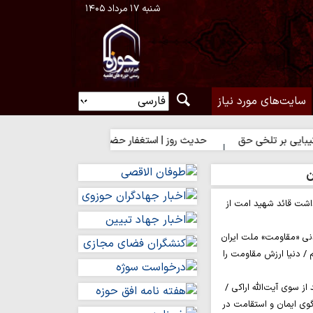
شنبه ۱۷ مرداد ۱۴۰۵
سایت‌های مورد نیاز
خی حق
حدیث روز | استغفار حضرت زهرا(س) برای زائران امام حسین(ع)
ن
اشت قائد شهید امت از
نی «مقاومت» ملت ایران
/ دنیا ارزش مقاومت را
ز سوی آیت‌الله اراکی /
گوی ایمان و استقامت در