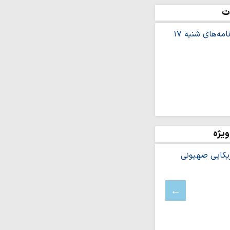
ادیِ بیمار،…
ت
تراز انقلاب، تحول از
 «هدایت‌گری…
 شب هم‌نشینی بی‌واسطه
 گرگان+ عکس
ران آگاهی و مطالبه‌گران
ران مرزهای حقیقت در
ند
ویژه
قلابی در برابر
ستادگی کردند
ختن جامعه‌ای پویا،
سران جبهه جهاد تبیین
‌تواند سنگر آگاهی و