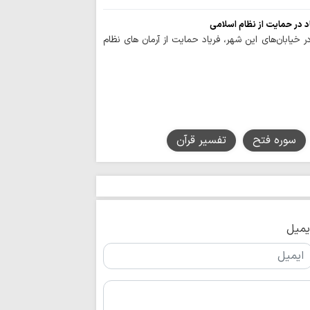
اطع
اد در حمایت از نظام اسلامی
بانوی کرامت
 خیابان‌های این شهر، فریاد حمایت از آرمان های نظام
ایران با تهدیده
نخواهد کرد
جبهه مقاومت با 
می‌دهد
مردم تا اعلام نظ
سوره فتح
تفسیر قرآن
میدان را ترک نخواهند
خبرنگاران راویان
بیدار جامعه‌اند
اربعین حسینی ام
یمیل
و حسینی داشت
مهاجرت معکوس ا
نشانه بحران رژیم ص
اختتامیه هشتمین 
زنان عاشورایی در مش