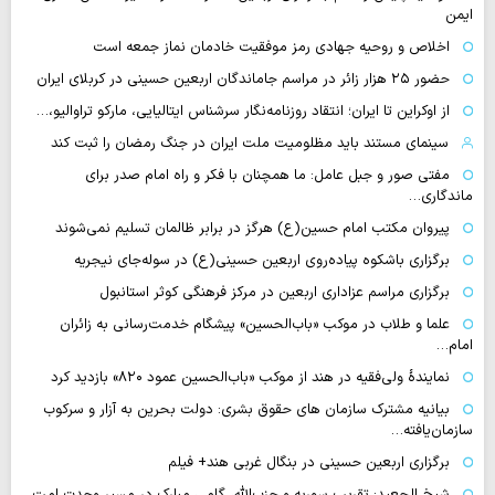
ایمن
اخلاص و روحیه جهادی رمز موفقیت خادمان نماز جمعه است
حضور ۲۵ هزار زائر در مراسم جاماندگان اربعین حسینی در کربلای ایران
از اوکراین تا ایران؛ انتقاد روزنامه‌نگار سرشناس ایتالیایی، مارکو تراوالیو،…
سینمای مستند باید مظلومیت ملت ایران در جنگ رمضان را ثبت کند
مفتی صور و جبل عامل: ما همچنان با فکر و راه امام صدر برای
ماندگاری…
پیروان مکتب امام حسین(ع) هرگز در برابر ظالمان تسلیم نمی‌شوند
برگزاری باشکوه پیاده‌روی اربعین حسینی(ع) در سوله‌جای نیجریه
برگزاری مراسم عزاداری اربعین در مرکز فرهنگی کوثر استانبول
علما و طلاب در موکب «باب‌الحسین» پیشگام خدمت‌رسانی به زائران
امام…
نمایندهٔ ولی‌فقیه در هند از موکب «باب‌الحسین عمود ۸۲۰» بازدید کرد
بیانیه مشترک سازمان های حقوق بشری: دولت بحرین به آزار و سرکوب
سازمان‌یافته…
برگزاری اربعین حسینی در بنگال غربی هند+ فیلم
شیخ الجعید: تقریب سوریه و حزب‌الله، گامی مبارک در مسیر وحدت امت