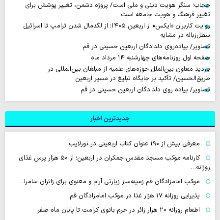
حجاب؛ سنگر هویت دینی و ملی است/ پروژه دشمن، تغییر پوشش برای
تغییر فرهنگ و هویت جامعه است
روایت‌ کاربران «ایکس» از اربعین ۱۴۰۵؛ از لگدمال شدن ترامپ تا اسرائیل
سطل‌زباله‌ در مشایه
تصاویر/ پیاده‌روی دلدادگان اربعین حسینی در قم
صفحه اول روزنامه‌های چهارشنبه ۱۴ مرداد ماه
بازدید معاون بین‌الملل حوزه‌های علمیه از مبلغان بین‌المللی در
طریق‌الحسین/ تأکید بر جایگاه تبلیغ در مسیر اربعین
تصاویر/ پیاده روی دلدادگان اربعین حسینی در قم
جدیدترین اخبار
معرفی بیش از ۱۹۰ عنوان کتاب اربعینی در نورلایب
کارنامه موکب مسجد مقدس جمکران در اربعین؛ از ۵۰ هزار پرس غذای
روزانه…
موکب امامزادگان قم زمینه‌ساز زیارتی آرام و معنوی برای زائران سامرا…
پذیرایی روزانه ۱۷ هزار غذا در موکب امامزادگان قم
اطعام روزانه ۲۰ هزار زائر در حرم بانوی کرامت تا پایان ماه صفر