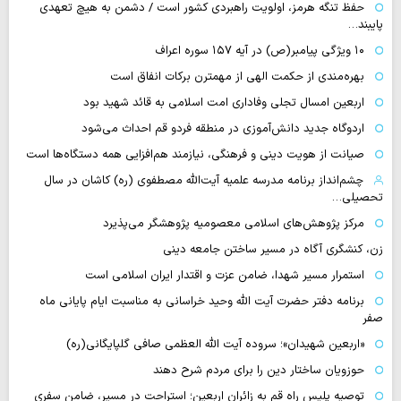
حفظ تنگه هرمز، اولویت راهبردی کشور است / دشمن به هیچ تعهدی
پایبند…
۱۰ ویژگی پیامبر(ص) در آیه ۱۵۷ سوره اعراف
بهره‌مندی از حکمت الهی از مهمترن برکات انفاق است
اربعین امسال تجلی وفاداری امت اسلامی به قائد شهید بود
اردوگاه جدید دانش‌آموزی در منطقه فردو قم احداث می‌شود
صیانت از هویت دینی و فرهنگی، نیازمند هم‌افزایی همه دستگاه‌ها است
چشم‌انداز برنامه مدرسه علمیه آیت‌الله مصطفوی (ره) کاشان در سال
تحصیلی…
مرکز پژوهش‌های اسلامی معصومیه پژوهشگر می‌پذیرد
زن، کنشگری آگاه در مسیر ساختن جامعه دینی
استمرار مسیر شهدا، ضامن عزت و اقتدار ایران اسلامی است
برنامه دفتر حضرت آیت الله وحید خراسانی به مناسبت ایام پایانی ماه
صفر
«اربعین شهیدان»؛ سروده آیت الله العظمی صافی گلپایگانی(ره)
حوزویان ساختار دین را برای مردم شرح دهند
توصیه پلیس راه قم به زائران اربعین؛ استراحت در مسیر، ضامن سفری