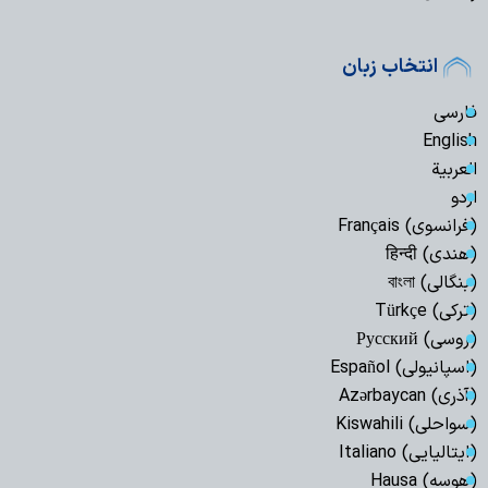
انتخاب زبان
فارسی
English
العربیة
اردو
(فرانسوی) Français
(هندی) हिन्दी
(بنگالی) বাংলা
(ترکی) Türkçe
(روسی) Русский
(اسپانیولی) Español
(آذری) Azərbaycan
(سواحلی) Kiswahili
(ایتالیایی) Italiano
(هوسه) Hausa