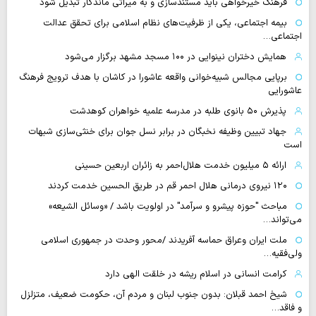
فرهنگ خیرخواهی باید مستندسازی و به میراثی ماندگار تبدیل شود
بیمه اجتماعی، یکی از ظرفیت‌های نظام اسلامی برای تحقق عدالت
اجتماعی…
همایش دختران نینوایی در ۱۰۰ مسجد مشهد برگزار می‌شود
برپایی مجالس شبیه‌خوانی واقعه عاشورا در کاشان با هدف ترویج فرهنگ
عاشورایی
پذیرش ۵۰ بانوی طلبه در مدرسه علمیه خواهران کوهدشت
جهاد تبیین وظیفه نخبگان در برابر نسل جوان برای خنثی‌سازی شبهات
است
ارائه ۵ میلیون خدمت هلال‌احمر به زائران اربعین حسینی
۱۲۰ نیروی درمانی هلال احمر قم در طریق الحسین خدمت کردند
مباحث "حوزه پیشرو و سرآمد" در اولویت باشد / «وسائل الشیعه»
می‌تواند…
ملت ایران وعراق حماسه آفریدند /محور وحدت در جمهوری اسلامی
ولی‌فقیه…
کرامت انسانی در اسلام ریشه در خلقت الهی دارد
شیخ احمد قبلان: بدون جنوب لبنان و مردم آن، حکومت ضعیف، متزلزل
و فاقد…