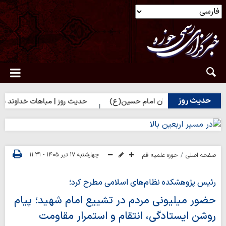
حدیث روز
را(س) برای زائران امام حسین(ع)
حدیث روز | مباهات خداوند به زائر 
چهارشنبه ۱۷ تیر ۱۴۰۵ - ۱۱:۳۱
صفحه اصلی
حوزه علمیه قم
رئیس پژوهشکده نظام‌های اسلامی مطرح کرد؛
حضور میلیونی مردم در تشییع امام شهید؛ پیام
روشن ایستادگی، انتقام و استمرار مقاومت