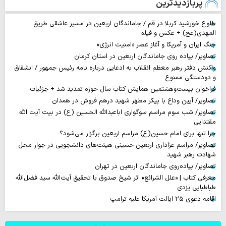
پربازدیدترین
طلوع خورشید کربلا در قم / جاماندگان اربعین در مسیر عاشقی طریق
المهدی(عج) + عکس و فیلم
جنگ ایران و آمریکا و آغاز عصر «امنیت انرژی»
تصاویر/ پیاده روی جاماندگان اربعین در استان کرمان
واکنش دفتر رهبر معظم انقلاب به ادعایی درباره نامه رئیس جمهور / انشقاق
و دودستگی ممنوع
فراخوان بیست‌وهشتمین همایش کتاب سال حوزه تمدید شد + جزئیات
تصاویر/ آیین وداع با پیکر مطهر شهید درهم فروش در همدان
تصاویر/ شب سوم مراسم سوگواری اباعبدالله الحسین (ع) در بیت آیت الله
مقتدایی
چرا تنها برای امام حسین(ع) مراسم اربعین برگزار می‌شود؟
تصاویر/ مراسم عزاداری اربعین حسینی هیئت‌های دانشجویی در جوار محل
شهادت رهبر شهید
تصاویر/ پیاده‌روی جاماندگان اربعین در تهران
معرفی کتاب | «علل الشرائع» اثر شیخ صدوق با تحقیق آیت‌الله سید فضل‌الله
طباطبایی یزدی
اقامه دعوی ۲۵ ایالت آمریکا علیه ترامپ