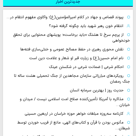
جدیدترین اخبار
پیوند قصاص و جهاد در کلام امیرالمؤمنین(ع)؛ واکاوی مفهوم انتقام در…
انتقام خون رهبر شهید باید چگونه گرفته شود؟
از پرچم سرخ تا هشتگ «باید برخاست»؛ پویشهای محتوایی برای تحقق
خونخواهی
نقش محوری رهبری در حفظ مصالح عمومی و خنثی‌سازی فتنه‌ها
نام امام حسین(ع) و زیارت قبر او شعار و علامت دین است
احکام شرعی | ضمانت شرعی در شکستن عینک
رویکردهای مبارزاتی سازمان مجاهدین از جنگ تحمیلی هشت ساله تا
جنگ رمضان
حدیث روز | بهترین سرمایه انسان
مذاکره با آمریکا تأمین‌کننده صلاح امت اسلامی نیست / میدان و
خیابان…
کارنامه سه‌روزه مبلغات خواهر حوزه خراسان در اربعین حسینی
مأنوس بودن با قرآن و کتاب‌های الهی، مانع از فریب خوردن توسط
شیطان…