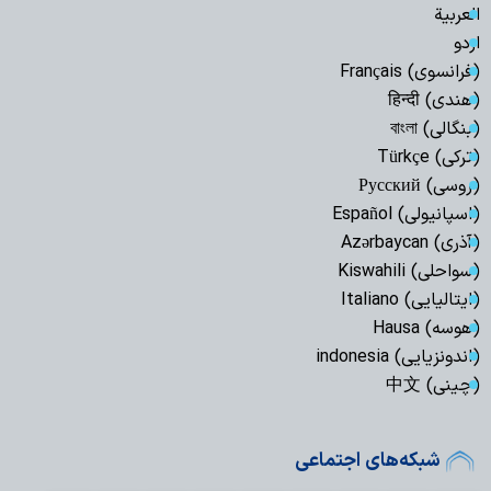
العربیة
اردو
(فرانسوی) Français
(هندی) हिन्दी
(بنگالی) বাংলা
(ترکی) Türkçe
(روسی) Русский
(اسپانیولی) Español
(آذری) Azərbaycan
(سواحلی) Kiswahili
(ایتالیایی) Italiano
(هوسه) Hausa
(اندونزیایی) indonesia
(چینی) 中文
شبکه‌های اجتماعی