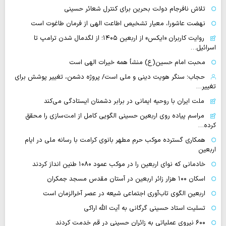
تلاش نافرجام دولت بحرین برای کنترل شعائر حسینی
نهضت عاشورا، معیار تشخیص اطاعت الهی از فرمان طاغوت است
روایت‌ کاربران «ایکس» از اربعین ۱۴۰۵؛ از لگدمال شدن ترامپ تا
اسرائیل…
محبت امام حسین(ع) منشأ همه خیرات الهی است
حجاب؛ سنگر هویت دینی و ملی است/ پروژه دشمن، تغییر پوشش برای
تغییر…
ملت ایران با روحیه ایمانی در برابر دشمنان ایستادگی می‌کند
مراسم پیاده روی اربعین حسینی الگویی کامل از امت‌سازی را محقق
کرده…
همکاری گسترده موکب حرم مطهر بانوی کرامت با رسانه ملی در ایام
اربعین
خادمانی که نوای اربعین را در موکب عمود ۱۰۸۰ طنین انداز کردند
اسکان ۱۰۰ هزار زائر اربعین در آستان مقدس مسجد جمکران
اربعین الگوی تاب‌آوری اجتماعی شیعه در عصر آخرالزمان است
تسلیت استاد حسینی گرگانی به آیت الله اراکی
۶۰۰ نیروی عملیاتی به زائران حسینی در قم خدمت کردند