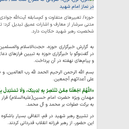
حوزه/ تعبیرهای متفاوت و کم‌سابقه آیت‌الله جوادی 
متنی سرشار از معارف و اشارات عمیق تبدیل کرد؛ تعا
شخصیت رهبر شهید حکایت دارد.
به گزارش خبرگزاری حوزه، حجت‌الاسلام والمسلمی
در گفت‌وگو با خبرگزاری حوزه به تبیین فرازهای دعا
و پیام‌های نهفته در آن پرداخت.
بسم الله الرحمن الرحیم الحمد لله رب العالمین، و ص
علی أعدائهم أجمعین.
«اللَّهُمَّ اجْعَلْنَا
مِمَّنْ تَنْتَصِرُ بِهِ لِدِینِکَ، وَلَا تَسْتَبْدِلْ بِنَ
مهمان ویژه حضرت امام حسین(علیه‌السلام) قرار ده
به برکت صلوات بر محمد و آل محمد.
در تشییع رهبر شهید در قم، اتفاقی بسیار باشک
این حضور، از رهبر فرزانه انقلاب قدردانی کردند.