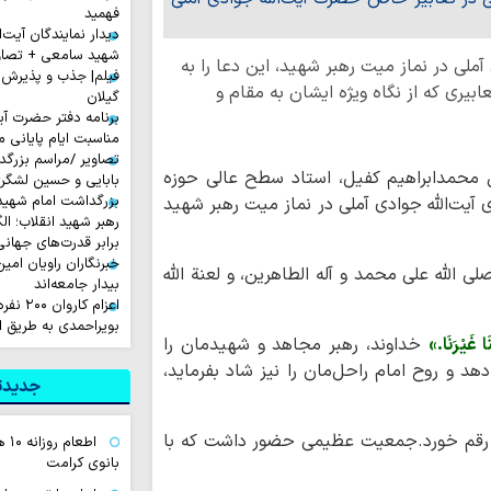
فهمید
دیدار نمایندگان آیت‌ال
شهید سامعی + تصاو
آملی در نماز میت رهبر شهید، این دعا را به
فیلم| جذب و پذیرش 
بیری که از نگاه ویژه ایشان به مقام و
گیلان
برنامه دفتر حضرت آی
مناسبت ایام پایانی م
تصاویر /مراسم بزرگ
ن محمدابراهیم کفیل، استاد سطح عالی حوزه
بابایی و حسین لشگر
بزرگداشت امام شهید ا
ی آیت‌الله جوادی آملی در نماز میت رهبر شهید
رهبر شهید انقلاب؛ ال
برابر قدرت‌های جهانی
خبرنگاران راویان امی
لی الله علی محمد و آله الطاهرین، و لعنة الله
بیدار جامعه‌اند
اعزام ک
بویراحمدی به طریق 
ا غَیْرَنَا.»
خداوند، رهبر مجاهد و شهیدمان را
د و روح امام راحل‌مان را نیز شاد بفرماید،
جدیدتر
وه رقم خورد.جمعیت عظیمی حضور داشت که با
اطع
بانوی کرامت