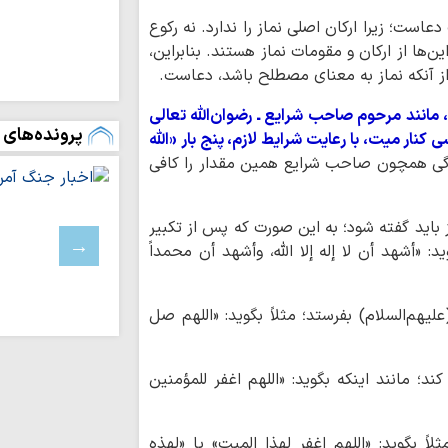
آرمان‌های خود عقب‌ن
است؛ زیرا ارکان اصلی نماز را ندارد. نه رکوع
رفاه و امنیت جام
ن‌ها از ارکان و مقومات نماز هستند. بنابراین،
وحدت و اتحاد محقق
 از آنکه نماز به معنای مصطلح باشد، دعاست.
تداوم تجاوزات ر
لبنان
 مانند مرحوم صاحب شرایع ـ رضوان‌الله تعالی
پرونده‌های 
مسلمانان تگزاس 
ی کنار میت، با رعایت شرایط لازم، پنج بار «الله
سخت
گی همچون صاحب شرایع همین مقدار را کافی
بیروت، پایتخت م
عادی‌سازی روابط با 
ز باید گفته شود؛ به این صورت که پس از تکبیر
اسرائیل خانه‌های 
باختری را با ماشین‌
: «أشهد أن لا إله إلا الله، وأشهد أن محمداً
ملت ایران با مق
زانو درآمدن صهیونی
لیهم‌السلام) بفرستد؛ مثلاً بگوید: «اللهم صل
واکنش علمای بح
حاکم این کشور درباره
آمریکا در برابر م
د؛ مانند اینکه بگوید: «اللهم اغفر للمؤمنین
بن‌بست شده است
به سوی یک جبهه 
عادی‌سازی روابط با
ً بگوید: «اللهم اغفر لهذا المیت» یا «لهذه