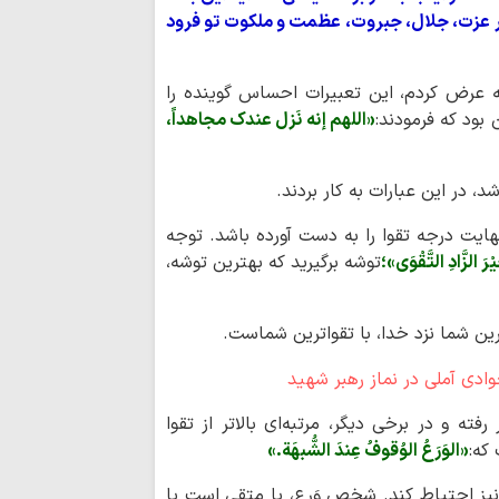
تسلیم در برابر مستکب
 و بر عزت، جلال، جبروت، عظمت و ملکوت تو فرود
 که عرض کردم، این تعبیرات احساس گوینده را
بود که فرمودند:
«اللهم إنه نَزل عندک مجاهداً،
، در این عبارات به کار بردند.
ایت درجه تقوا را به دست آورده باشد. توجه
یْرَ الزَّادِ التَّقْوَی»؛
توشه برگیرید که بهترین توشه،
ترین شما نزد خدا، با تقواترین شماست.
رفته و در برخی دیگر، مرتبه‌ای بالاتر از تقوا
که:
«الوَرَعُ الوُقوفُ عِندَ الشُّبهَة.»
ز احتیاط کند. شخصِ وَرِع، یا متقی است یا