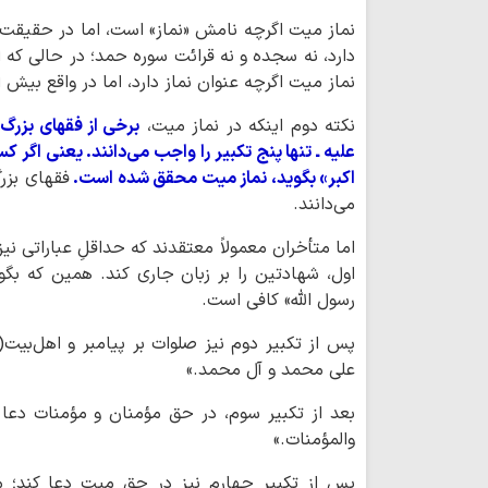
نماز میت اگرچه نامش «نماز» است، اما در حقیقت دع
دارد، نه سجده و نه قرائت سوره حمد؛ در حالی که ای
نماز میت اگرچه عنوان نماز دارد، اما در واقع بیش
نکته دوم اینکه در نماز میت،
برخی از فقهای بزرگ،
علیه ـ تنها پنج تکبیر را واجب می‌دانند. یعنی اگر کس
اکبر» بگوید، نماز میت محقق شده است.
فقهای بزر
می‌دانند.
اما متأخران معمولاً معتقدند که حداقلِ عباراتی نی
اول، شهادتین را بر زبان جاری کند. همین که بگوید
رسول الله» کافی است.
پس از تکبیر دوم نیز صلوات بر پیامبر و اهل‌بیت(ع
علی محمد و آل محمد.»
بعد از تکبیر سوم، در حق مؤمنان و مؤمنات دعا کن
والمؤمنات.»
پس از تکبیر چهارم نیز در حق میت دعا کند؛ مثلا