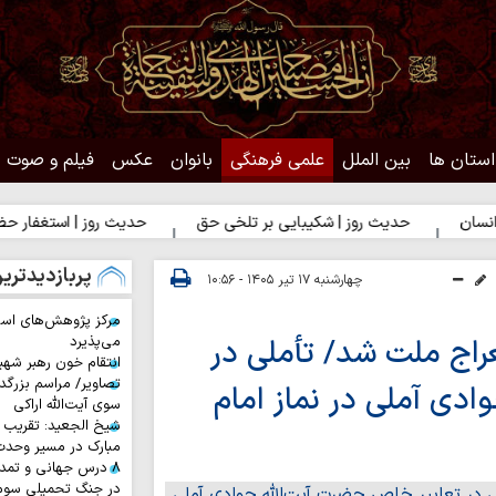
استان ها
بین الملل
علمی فرهنگی
بانوان
عکس
فیلم و صوت
یث روز | شکیبایی بر تلخی حق
حدیث روز | استغفار حضرت زهرا(س) بر
پربازدیدتری
چهارشنبه ۱۷ تیر ۱۴۰۵ - ۱۰:۵۶
مرکز پژوهش‌های اس
که معراج ملت شد/ تأملی در
می‌پذیرد
انتقام خون رهبر شهی
تصاویر/ مراسم بزرگد
ادی آملی در نماز امام
سوی آیت‌الله اراکی
شیخ الجعید: تقریب س
مبارک در مسیر وحد
۸ درس جهانی و تمد
در جنگ تحمیلی سوم 