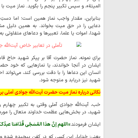
المیتة»، و سپس تکبیر پنجم را بگوید. نماز میت با
بنابراین، مقدار واجب نماز همین است؛ اما دستِ 
دعایی را در حق میت بخواند. به همین دلیل مشاه
شهدا، اموات یا علما، تعبیرها و دعاهای متفاوتی به 
برای نمونه، نماز حضرت آقا بر پیکر شهید حاج قاسم
ایشان در آنجا خواندند، یا نمازهایی که خود حضرت 
انسان این دعاها را با دقت بررسی کند، می‌تواند ا
شهید نیز دریابد و متوجه شود.
نکاتی درباره نماز میت حضرت آیت‌الله جوادی آملی بر
خب، آیت‌الله جوادی آملی وقتی به تکبیر چهارم ر
شهید، در بخش‌هایی عظمت خداوند متعال را مورد ت
ایشان فرمودند:
«اللهم إنَّ هذا المُسَجّی قُدّامَنا عبدُکَ،
یعنی: خدایا، این کسی که در کفن پیچیده شده و در ب