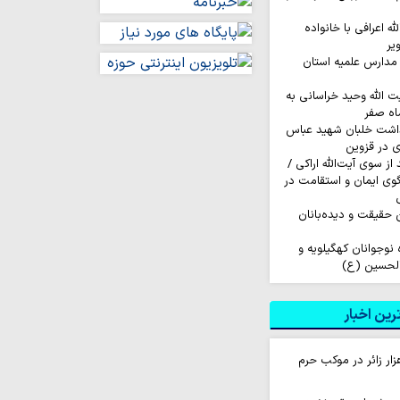
له اعرافی با خانواده
یر
مدارس علمیه استان
ت الله وحید خراسانی به
اه صفر
داشت خلبان شهید عباس
ی در قزوین
ز سوی آیت‌الله اراکی /
گوی ایمان و استقامت در
ن حقیقت و دیده‌بانان
اروان ۲۰۰ نفره نوجوانان کهگیلویه و
الحسین (ع)
ین اخبار
ام روزانه ۱۰ هزار زائر در موکب حرم