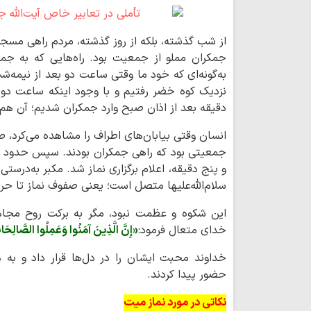
از شب گذشته، بلکه از روز گذشته، مردم راهی 
جمکران مملو از جمعیت بود. راه‌هایی که به جم
به‌گونه‌ای که خود ما وقتی ساعت دو بعد از نیمه‌
نزدیک کوه خضر رفتیم و با وجود اینکه ساعت دو 
دقیقه بعد از اذان صبح وارد جمکران شدیم؛ آن هم
انسان وقتی بیابان‌های اطراف را مشاهده می‌کرد، صح
جمعیتی بود که راهی جمکران بودند. سپس حدو
و پنج دقیقه، اعلام برگزاری نماز شد. مکبر به‌در
سلام‌الله‌علیها متصل است؛ یعنی صفوف نماز تا حر
این شکوه و عظمت نبود، مگر به برکت روح مجاهد
خدای متعال فرمود:
«إِنَّ الَّذِینَ آمَنُوا وَعَمِلُوا الصَّالِحَ
خداوند محبت ایشان را در دل‌ها قرار داد و به 
حضور پیدا کردند.
نکاتی در مورد نماز میت