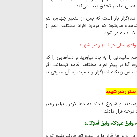
 همین مقدار تحقق پیدا می‌کند.
اجرای قانون حجاب
مسئولان است
نمازگزار باز است که پس از تکبیر چهارم، هر
مدیریت تنگه هرم
ده می‌شود که درباره افراد مختلف، اعم از
اسلامی ایران است
کار برده می‌شود.
رهبری حکیمانه م
تهدیدهای جهانی را 
مدیریت انرژی نیا
است
 سلیمانی را به یاد بیاورید و دعاهایی را که
آقا بر پیکر افراد مختلف اقامه کرده‌اند. اگر
اربعین حسینی، ر
شکستن غرور استکبار 
حساس و نگاه نمازگزار را نسبت به آن متوفی یا
ایستادگی و مقاو
عقب‌نشینی دشمن و ح
 پیکر رهبر شهید
ملت ایران شایست
است
سیدند و شروع کردند به دعا کردن برای رهبر
همبستگی ملی، حی
وجه قرار دادند.
کشور است
 وابنُ عبدِکَ، وابنُ أَمَتِکَ.»
آمریکا در معادله
جبهه مقاومت، شکس
رابر ما قرار دارد، بنده تو، فرزند بنده تو و