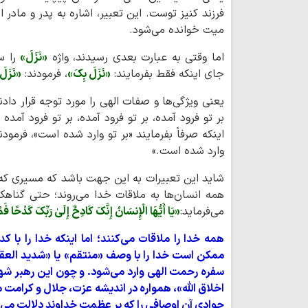
فرزند کنیز توست. این تعبیر، اشاره به پدر و مادر 
میت خوانده می‌شود.
اما وقتی به عبارت بعدی رسیدند، واژه
«نَزَلَ»
را سه
جای اینکه فقط بفرمایند:
«نَزَلَ بِکَ»
، فرمودند:
«نَزَلَ
یعنی ویژگی‌ها و صفات الهی را مورد توجه قرار دادند.
بر تو فرود آمده، بر تو فرود آمده، بر تو فرود آ
اینکه صرفاً بفرمایند «بر تو وارد شده است»، فرمو
وارد شده است.»
شاید این تعبیرات به این جهت باشد که مسیری که 
همه انسان‌ها به ملاقات خدا می‌روند؛ حتی گناهکا
می‌فرماید:
«یَا أَیُّهَا الْإِنسَانُ إِنَّکَ کَادِحٌ إِلَیٰ رَبِّکَ کَدْحًا فَ
همه خدا را ملاقات می‌کنند؛ اما اینکه خدا را با
ممکن است خدا را با وصف «منتقم» یا «شدید العقا
سفره رحمت الهی وارد می‌شود. و چون این رهبر شهی
اخلاق الله»، همواره در اندیشه عزت، جلال و کرامت
جوادی آن اوصافی را که بر عظمت خداوند دلالت می‌کند،