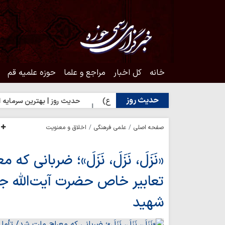
خانه
کل اخبار
مراجع و علما
حوزه علمیه قم
حدیث روز
 شدن به محبت اهل‌بیت(ع)
حدیث روز | بهترین سرمایه انسان
حد
صفحه اصلی
علمی فرهنگی
اخلاق و معنویت
«نَزَلَ، نَزَلَ، نَزَلَ»؛ ضربانی 
تعابیر خاص حضرت آیت‌الله جو
شهید