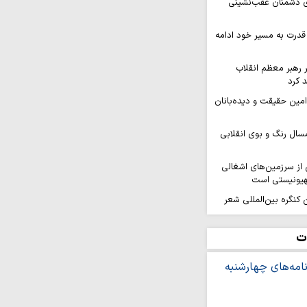
ای دشمنان عقب‌نشینی
قدرت به مسیر خود ادامه
ر رهبر معظم انقلاب
 کرد
 امین حقیقت و دیده‌بانان
سال رنگ و بوی انقلابی
ز سرزمین‌های اشغالی
هیونیستی است
کنگره بین‌المللی شعر
هد برگزار…
افزایی قدرت میدانی و
ت
ل می‌گیرد
ر ثمره حضور مردم در
یروهای مسلح است
ه بر ایمان و وحدت از