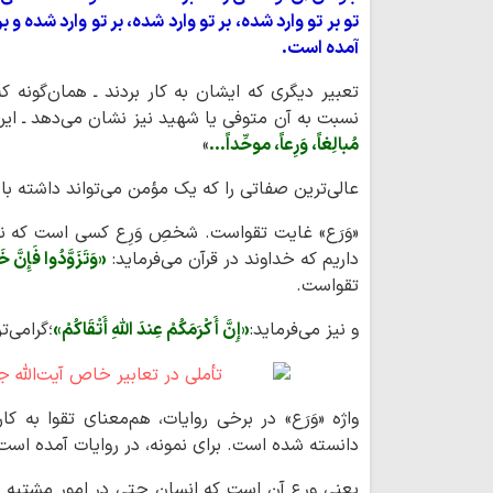
تو بر تو وارد شده، بر تو وارد شده، بر تو وارد شده
آمده است.
تعبیر دیگری که ایشان به کار بردند ـ همان‌گونه
نسبت به آن متوفی یا شهید نیز نشان می‌دهد ـ این 
مُبالِغاً، وَرِعاً، موحِّداً...
»
عالی‌ترین صفاتی را که یک مؤمن می‌تواند داشته باشد
«وَرَع» غایت تقواست. شخصِ وَرِع کسی است که نه
داریم که خداوند در قرآن می‌فرماید:
«وَتَزَوَّدُوا فَإِنَّ خَ
تقواست.
و نیز می‌فرماید:
«إِنَّ أَکْرَمَکُمْ عِندَ اللَّهِ أَتْقَاکُمْ»
؛گرامی‌
واژه «وَرَع» در برخی روایات، هم‌معنای تقوا به کار 
دانسته شده است. برای نمونه، در روایات آمده است 
یعنی ورع آن است که انسان حتی در امور مشتبه نی