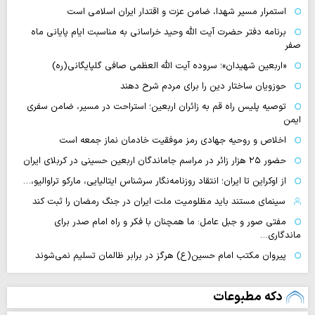
استمرار مسیر شهدا، ضامن عزت و اقتدار ایران اسلامی است
برنامه دفتر حضرت آیت الله وحید خراسانی به مناسبت ایام پایانی ماه
صفر
«اربعین شهیدان»؛ سروده آیت الله العظمی صافی گلپایگانی(ره)
حوزویان ساختار دین را برای مردم شرح دهند
توصیه پلیس راه قم به زائران اربعین؛ استراحت در مسیر، ضامن سفری
ایمن
اخلاص و روحیه جهادی رمز موفقیت خادمان نماز جمعه است
حضور ۲۵ هزار زائر در مراسم جاماندگان اربعین حسینی در کربلای ایران
از اوکراین تا ایران؛ انتقاد روزنامه‌نگار سرشناس ایتالیایی، مارکو تراوالیو،…
سینمای مستند باید مظلومیت ملت ایران در جنگ رمضان را ثبت کند
مفتی صور و جبل عامل: ما همچنان با فکر و راه امام صدر برای
ماندگاری…
پیروان مکتب امام حسین(ع) هرگز در برابر ظالمان تسلیم نمی‌شوند
دکه مطبوعات