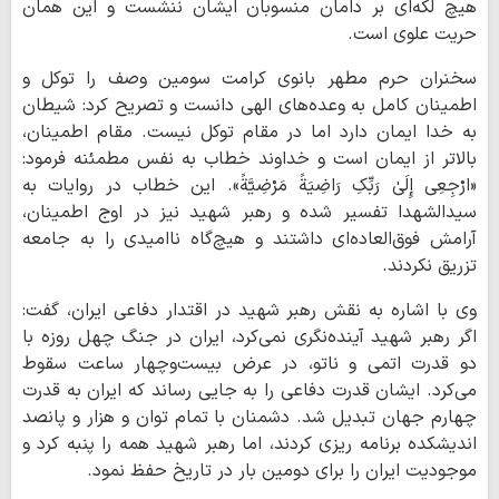
هیچ لکه‌ای بر دامان منسوبان ایشان ننشست و این همان
حریت علوی است.
سخنران حرم مطهر بانوی کرامت سومین وصف را توکل و
اطمینان کامل به وعده‌های الهی دانست و تصریح کرد: شیطان
به خدا ایمان دارد اما در مقام توکل نیست. مقام اطمینان،
بالاتر از ایمان است و خداوند خطاب به نفس مطمئنه فرمود:
«ارْجِعِی إِلَیٰ رَبِّکِ رَاضِیَةً مَرْضِیَّةً». این خطاب در روایات به
سیدالشهدا تفسیر شده و رهبر شهید نیز در اوج اطمینان،
آرامش فوق‌العاده‌ای داشتند و هیچ‌گاه ناامیدی را به جامعه
تزریق نکردند.
وی با اشاره به نقش رهبر شهید در اقتدار دفاعی ایران، گفت:
اگر رهبر شهید آینده‌نگری نمی‌کرد، ایران در جنگ چهل روزه با
دو قدرت اتمی و ناتو، در عرض بیست‌وچهار ساعت سقوط
می‌کرد. ایشان قدرت دفاعی را به جایی رساند که ایران به قدرت
چهارم جهان تبدیل شد. دشمنان با تمام توان و هزار و پانصد
اندیشکده برنامه ریزی کردند، اما رهبر شهید همه را پنبه کرد و
موجودیت ایران را برای دومین بار در تاریخ حفظ نمود.