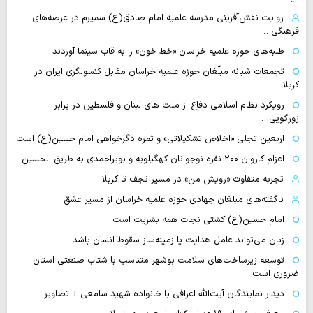
روایت نقش‌آفرینی مدرسه علمیه امام صادق(ع) سمیرم در عرصه‌های
فرهنگی…
طلبه‌های حوزه علمیه خراسان «خط خون» را به قاب سینما آوردند
تجمعات شبانه مبلّغان حوزه علمیه خراسان مقابل کنسولگری ایران در
کربلا…
رویکرد نظام اسلامی دفاع از ملت های لبنان و فلسطین در برابر
زورگویی…
اربعین تجلی «اخلاص تشکیلاتی» و ثمره دگرخواهی امام حسین(ع) است
اعزام کاروان ۲۰۰ نفره نوجوانان کهگیلویه و بویراحمدی به طریق الحسین…
تجربه متفاوت «رویش من» در مسیر نجف تا کربلا
ناگفته‌های مبلغان جهادی حوزه علمیه خراسان از مسیر عشق
امام حسین(ع) کشتی نجات همه بشریت است
زبان می‌تواند عامل هدایت یا زمینه‌ساز سقوط انسان باشد
توسعه زیرساخت‌های سلامت بوشهر متناسب با شتاب صنعتی استان
ضروری است
دیدار نمایندگان آیت‌الله اعرافی با خانواده شهید سامعی + تصاویر