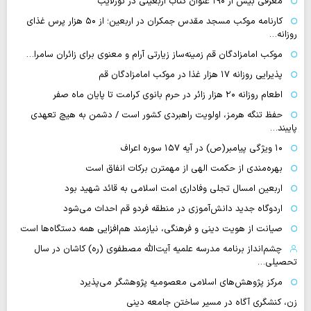
معرفی بیش از ۱۹۰ عنوان کتاب اربعینی در نورلایب
کارنامه موکب مسجد مقدس جمکران در اربعین؛ از ۵۰ هزار پرس غذای
روزانه…
موکب امامزادگان قم زمینه‌ساز زیارتی آرام و معنوی برای زائران سامرا…
پذیرایی روزانه ۱۷ هزار غذا در موکب امامزادگان قم
اطعام روزانه ۲۰ هزار زائر در حرم بانوی کرامت تا پایان ماه صفر
حفظ تنگه هرمز، اولویت راهبردی کشور است / دشمن به هیچ تعهدی
پایبند…
۱۰ ویژگی پیامبر(ص) در آیه ۱۵۷ سوره اعراف
بهره‌مندی از حکمت الهی از مهمترن برکات انفاق است
اربعین امسال تجلی وفاداری امت اسلامی به قائد شهید بود
اردوگاه جدید دانش‌آموزی در منطقه فردو قم احداث می‌شود
صیانت از هویت دینی و فرهنگی، نیازمند هم‌افزایی همه دستگاه‌ها است
چشم‌انداز برنامه مدرسه علمیه آیت‌الله مصطفوی (ره) کاشان در سال
تحصیلی…
مرکز پژوهش‌های اسلامی معصومیه پژوهشگر می‌پذیرد
زن، کنشگری آگاه در مسیر ساختن جامعه دینی