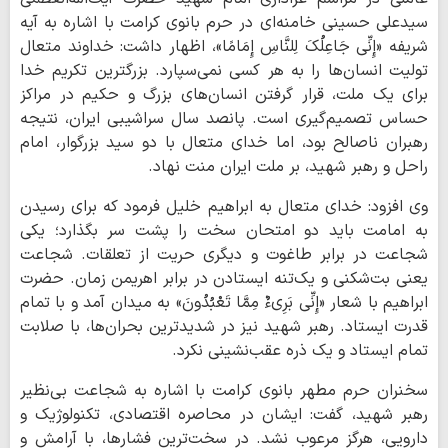
سیدعلی حسینی خامنه‌ای در حرم بانوی کرامت با اشاره به آیه
شریفه «إِنِّی جَاعِلُکَ لِلنَّاسِ إِمَامًا»، اظهار داشت: خداوند متعال
تولیت انسان‌ها را به هر کسی نمی‌سپارد. بزرگترین تکریم خدا
برای یک ملت، قرار گرفتن انسان‌های بزرگ و حکیم در مراکز
حساس تصمیم‌گیری است. پانصد سال سراشیبی ایران، نتیجه
رهبران ناصالح بود، اما خدای متعال با دو سید بزرگوار، امام
راحل و رهبر شهید، بر ملت ایران منت نهاد.
وی افزود: خدای متعال به ابراهیم خلیل فرمود که برای رسیدن
به امامت باید دو امتحان سخت را پشت سر بگذارد؛ یکی
شجاعت در برابر طاغوت و دیگری حریت از تعلقات. شجاعت
یعنی بت‌شکنی و یک‌تنه ایستادن در برابر اهریمن زمان. حضرت
ابراهیم با شعار «إِنِّی بَرِیءٌ مِمَّا تَعْبُدُونَ» به میدان آمد و با تمام
قدرت ایستاد. رهبر شهید نیز در شدیدترین بحران‌ها، با صلابت
تمام ایستاد و یک ذره عقب‌نشینی نکرد.
سخنران حرم مطهر بانوی کرامت با اشاره به شجاعت بی‌نظیر
رهبر شهید، گفت: ایشان در محاصره اقتصادی، تکنولوژیک و
دارویی، هرگز مرعوب نشد. در سخت‌ترین فشارها، با آرامش و