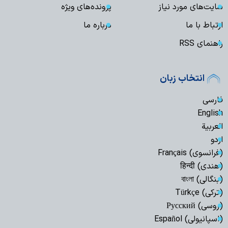
سایت‌های مورد نیاز
پرونده‌های ویژه
ارتباط با ما
درباره ما
راهنمای RSS
انتخاب زبان
فارسی
English
العربیة
اردو
(فرانسوی) Français
(هندی) हिन्दी
(بنگالی) বাংলা
(ترکی) Türkçe
(روسی) Русский
(اسپانیولی) Español