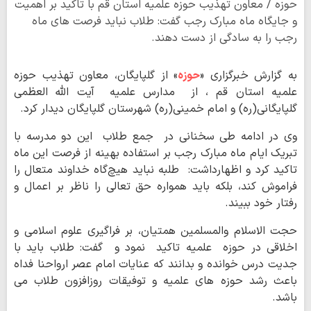
حوزه / معاون تهذیب حوزه علمیه استان قم با تاکید بر اهمیت
و جایگاه ماه مبارک رجب گفت: طلاب نباید فرصت های ماه
رجب را به سادگی از دست دهند.
به گزارش خبرگزاری «
حوزه
» از گلپایگان، معاون تهذیب حوزه
علمیه استان قم ، از مدارس علمیه آیت الله العظمی
گلپایگانی(ره) و امام خمینی(ره) شهرستان گلپایگان دیدار کرد.
وی در ادامه طی سخنانی در جمع طلاب این دو مدرسه با
تبریک ایام ماه مبارک رجب بر استفاده بهینه از فرصت این ماه
تاکید کرد و اظهارداشت: طلبه نباید هیچ‌گاه خداوند متعال را
فراموش کند، بلکه باید همواره حق تعالی را ناظر بر اعمال و
رفتار خود ببیند.
حجت الاسلام والمسلمین همتیان، بر فراگیری علوم اسلامی و
اخلاقی در حوزه علمیه تاکید نمود و گفت: طلاب باید با
جدیت درس خوانده و بدانند که عنایات امام عصر ارواحنا فداه
باعث رشد حوزه های علمیه و توفیقات روزافزون طلاب می
باشد.