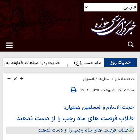
حدیث روز
س) برای زائران امام حسین(ع)
حدیث روز | مباهات خداوند به زائر اما
صفحه اصلی
استان‌ها
اصفهان
سه‌شنبه ۱۵ اردیبهشت ۱۳۹۴ - ۱۹:۰۴
حجت الاسلام و المسلمین همتیان:
طلاب فرصت های ماه رجب را از دست ندهند