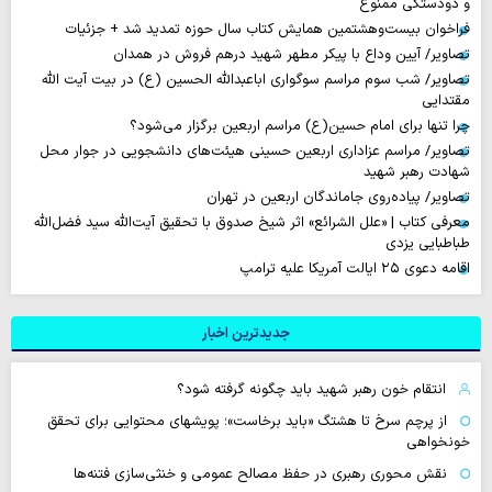
و دودستگی ممنوع
فراخوان بیست‌وهشتمین همایش کتاب سال حوزه تمدید شد + جزئیات
تصاویر/ آیین وداع با پیکر مطهر شهید درهم فروش در همدان
تصاویر/ شب سوم مراسم سوگواری اباعبدالله الحسین (ع) در بیت آیت الله
مقتدایی
چرا تنها برای امام حسین(ع) مراسم اربعین برگزار می‌شود؟
تصاویر/ مراسم عزاداری اربعین حسینی هیئت‌های دانشجویی در جوار محل
شهادت رهبر شهید
تصاویر/ پیاده‌روی جاماندگان اربعین در تهران
معرفی کتاب | «علل الشرائع» اثر شیخ صدوق با تحقیق آیت‌الله سید فضل‌الله
طباطبایی یزدی
اقامه دعوی ۲۵ ایالت آمریکا علیه ترامپ
جدیدترین اخبار
انتقام خون رهبر شهید باید چگونه گرفته شود؟
از پرچم سرخ تا هشتگ «باید برخاست»؛ پویشهای محتوایی برای تحقق
خونخواهی
نقش محوری رهبری در حفظ مصالح عمومی و خنثی‌سازی فتنه‌ها