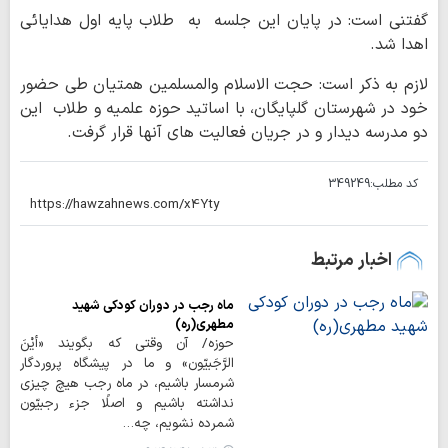
گفتنی است: در پایان این جلسه به طلاب پایه اول هدایائی
اهدا شد.
لازم به ذکر است: حجت الاسلام والمسلمین همتیان طی حضور
خود در شهرستان گلپایگان، با اساتید حوزه علمیه و طلاب این
دو مدرسه دیدار و در جریان فعالیت های آنها قرار گرفت.
کد مطلب:
349249
اخبار مرتبط
ماه رجب در دوران کودکی شهید
مطهری(ره)
حوزه/ آن وقتى که بگویند «أیْنَ
الرَّجَبیّون» و ما در پیشگاه پروردگار
شرمسار باشیم، در ماه رجب هیچ چیزى
نداشته باشیم و اصلًا جزء رجبیّون
شمرده نشویم، چه…