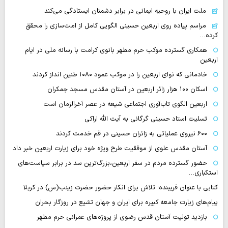
ملت ایران با روحیه ایمانی در برابر دشمنان ایستادگی می‌کند
مراسم پیاده روی اربعین حسینی الگویی کامل از امت‌سازی را محقق
کرده…
همکاری گسترده موکب حرم مطهر بانوی کرامت با رسانه ملی در ایام
اربعین
خادمانی که نوای اربعین را در موکب عمود ۱۰۸۰ طنین انداز کردند
اسکان ۱۰۰ هزار زائر اربعین در آستان مقدس مسجد جمکران
اربعین الگوی تاب‌آوری اجتماعی شیعه در عصر آخرالزمان است
تسلیت استاد حسینی گرگانی به آیت الله اراکی
۶۰۰ نیروی عملیاتی به زائران حسینی در قم خدمت کردند
آستان مقدس علوی از موفقیت طرح ویژه خود برای زیارت اربعین خبر داد
حضور گسترده مردم در سفر اربعین،بزرگ‌ترین سد در برابر سیاست‌های
استکباری…
کتابی با عنوان فریبنده؛ تلاش برای انکار حضور حضرت زینب(س) در کربلا
پیام‌های زیارت جامعه کبیره برای ایران و جهان تشیع در روزگار بحران
بازدید تولیت آستان قدس رضوی از پروژه‌های عمرانی حرم مطهر