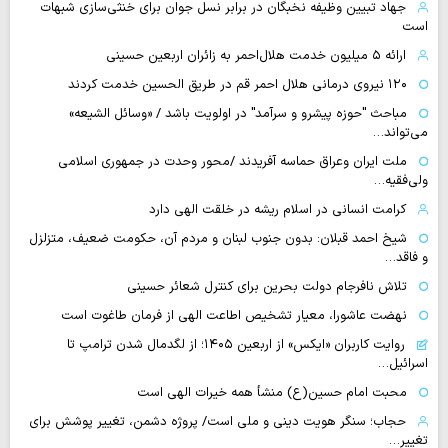
جهاد تبیین وظیفه نخبگان در برابر نسل جوان برای خنثی‌سازی شبهات
است
ارائه ۵ میلیون خدمت هلال‌احمر به زائران اربعین حسینی
۱۲۰ نیروی درمانی هلال احمر قم در طریق الحسین خدمت کردند
مباحث "حوزه پیشرو و سرآمد" در اولویت باشد / «وسائل الشیعه»
می‌تواند…
ملت ایران وعراق حماسه آفریدند /محور وحدت در جمهوری اسلامی
ولی‌فقیه…
کرامت انسانی در اسلام ریشه در خلقت الهی دارد
شیخ احمد قبلان: بدون جنوب لبنان و مردم آن، حکومت ضعیف، متزلزل
و فاقد…
تلاش نافرجام دولت بحرین برای کنترل شعائر حسینی
نهضت عاشورا، معیار تشخیص اطاعت الهی از فرمان طاغوت است
روایت‌ کاربران «ایکس» از اربعین ۱۴۰۵؛ از لگدمال شدن ترامپ تا
اسرائیل…
محبت امام حسین(ع) منشأ همه خیرات الهی است
حجاب؛ سنگر هویت دینی و ملی است/ پروژه دشمن، تغییر پوشش برای
تغییر…