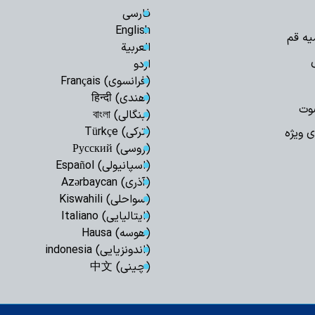
به سوی یک جبهه 
فارسی
عادی‌سازی روابط با
English
اجرای قانون حجاب
یه قم
العربیة
مسئولان است
اردو
مدیریت تنگه هرم
(فرانسوی) Français
اسلامی ایران است
(هندی) हिन्दी
رهبری حکیمانه م
وت
(بنگالی) বাংলা
تهدیدهای جهانی را 
(ترکی) Türkçe
ی ویژه
مدیریت انرژی نیا
(روسی) Русский
است
(اسپانیولی) Español
اربعین حسینی، ر
(آذری) Azərbaycan
شکستن غرور استکبار 
(سواحلی) Kiswahili
ایستادگی و مقاو
(ایتالیایی) Italiano
عقب‌نشینی دشمن و ح
(هوسه) Hausa
ملت ایران شایست
(اندونزیایی) indonesia
است
(چینی) 中文
همبستگی ملی، حی
کشور است
آمریکا در معادله