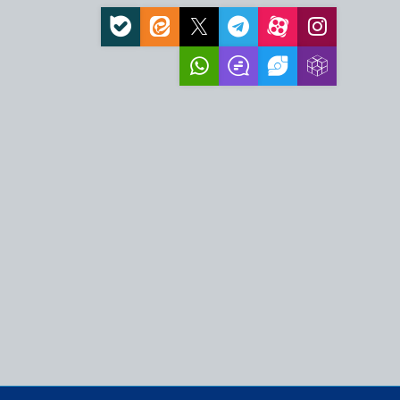
مغربی واحد علیه
 رژیم صهیونیستی حرکت…
، نیازمند اقدام عملی
ز اهرم اقتدار جمهوری
قام معظم رهبری،
به فرصت و انسجام…
زمند پیش‌بینی و تدبیر
زمایشی سیاسی برای
و نماد بیداری…
مت ملت ایران، عامل
فظ عزت و اقتدار…
ه بهترین کیفیت زندگی
اتی‌ترین ضرورت امروز
 قدرت مقابل ملت ایران و