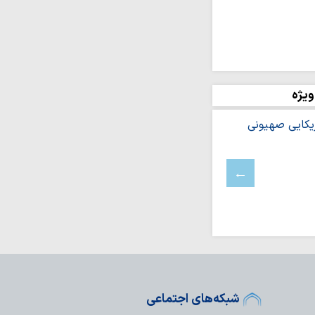
ه بر ایمان و وحدت از
شینی نمی‌کند
عه اسلامی در سایه
 می‌شود
ژیم صهیونیستی به جنوب
ویژه
در آستانه تحریم های
قاومت است و از
رژیم صهیونیستی امتناع…
فلسطینیان در کرانه
آلات یک شرکت…
اومت، شکست آمریکا و به
ست‌ها را خواهد…
رین به سخنان سخیف
 ایران
قاومت ملت ایران گرفتار
شبکه‌های اجتماعی