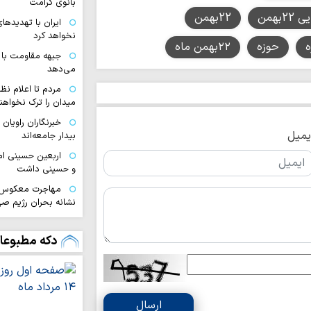
بانوی کرامت
2بهمن
22بهمن
ایران با تهدیده
نخواهد کرد
ه
حوزه
۲۲بهمن ماه
جبهه مقاومت با 
می‌دهد
مردم تا اعلام نظ
میدان را ترک نخواهند
خبرنگاران راویان
یمیل
بیدار جامعه‌اند
اربعین حسینی ام
و حسینی داشت
مهاجرت معکوس ا
نشانه بحران رژیم ص
اختتامیه هشتمین 
زنان عاشورایی در مش
دکه مطبوعا
ایران قوی با هم‌
دیپلماسی هوشمند شک
اقتدار امروز کشو
صحنه و توانمندی ن
ارسال