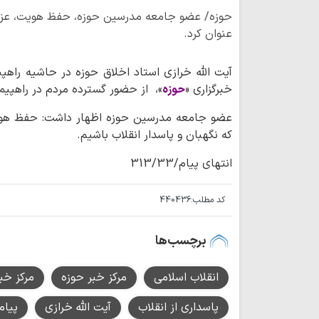
حوزه/ عضو جامعه مدرسین حوزه، حفظ هویت، عزت و 
عنوان کرد.
خبرگزاری «
حوزه
»، از حضور گسترده مردم در راهپیما
عضو جامعه مدرسین حوزه اظهار داشت: حفظ هویت
که نگهبان و پاسدار انقلاب باشیم.
انتهای پیام/313/33
کد مطلب:
440436
برچسب‌ها
انقلاب اسلامی
مرکز خبر حوزه
مرکز خب
پاسداری از انقلاب
آیت الله خرازی
پیام 22به