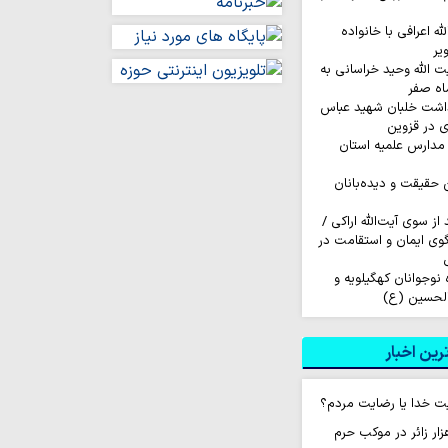
له اعرافی با خانواده
یر
ت الله وحید خراسانی به
اه صفر
داشت خلبان شهید عباس
ی در قزوین
مدارس علمیه استان
ن حقیقت و دیده‌بانان
ز سوی آیت‌الله اراکی /
گوی ایمان و استقامت در
اروان ۲۰۰ نفره نوجوانان کهگیلویه و
الحسین (ع)
ین اخبار
ت خدا یا رضایت مردم؟
ام روزانه ۱۰ هزار زائر در موکب حرم