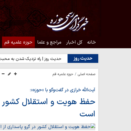
خانه
کل اخبار
مراجع و علما
حوزه علمیه قم
حدیث روز
یت خدا یا رضایت مردم؟
حدیث روز | راه نزدیک شدن به محبت اهل‌ب
صفحه اصلی
حوزه علمیه قم
آیت‌الله خرازی در گفت‌وگو با «حوزه»:
حفظ هویت و استقلال کشور در 
است