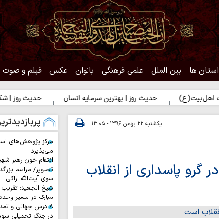
استان ها
بین الملل
علمی فرهنگی
بانوان
عکس
فیلم و صوت
یت(ع)
حدیث روز | بهترین سرمایه انسان
حدیث روز | شکیبایی ب
پربازدیدتری
یکشنبه ۲۲ بهمن ۱۳۹۶ - ۱۳:۰۵
مرکز پژوهش‌های اس
می‌پذیرد
انتقام خون رهبر شهی
گرو پاسداری از انقلاب
تصاویر/ مراسم بزرگد
سوی آیت‌الله اراکی
شیخ الجعید: تقریب س
مبارک در مسیر وحد
۸ درس جهانی و تمد
در جنگ تحمیلی سوم 