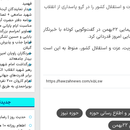
فهمید
استقلال کشور را در گرو پاسداری از انقلاب
دیدار نمایندگان آیت‌ال
شهید سامعی + تصاو
برنامه دفتر حضرت آی
مناسبت ایام پایانی م
آیت الله خرازی استاد اخلاق حوزه در حاشیه راهپیمایی ۲۲بهمن در گفت‌وگویی کوتاه با خبرنگار
تصاویر /مراسم بزرگ
یی امروز قدردانی کرد.
بابایی و حسین لشگر
فیلم| جذب و پذیرش 
، عزت و استقلال کشور، منوط به این است
گیلان
خبرنگاران راویان امی
بیدار جامعه‌اند
بزرگداشت امام شهید ا
رهبر شهید انقلاب؛ ال
برابر قدرت‌های جهانی
اعزام ک
بویراحمدی به طریق 
جدیدتر
ر و اطلاع رسانی حوزه
حوزه نیوز
حدیث روز | رضای
من
اطع