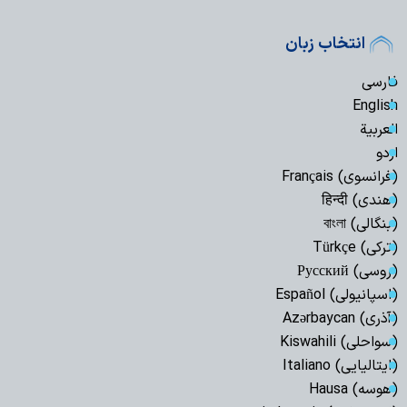
انتخاب زبان
فارسی
English
العربیة
اردو
(فرانسوی) Français
(هندی) हिन्दी
(بنگالی) বাংলা
(ترکی) Türkçe
(روسی) Русский
(اسپانیولی) Español
(آذری) Azərbaycan
(سواحلی) Kiswahili
(ایتالیایی) Italiano
(هوسه) Hausa