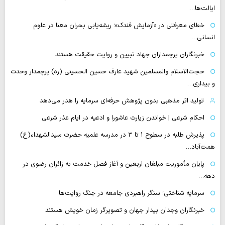
ایالت‌ها…
خطای معرفتی در «آزمایش فندک»؛ ریشه‌یابی بحران معنا در علوم
انسانی…
خبرنگاران پرچمداران جهاد تبیین و روایت حقیقت هستند
حجت‌الاسلام والمسلمین شهید عارف حسین الحسینی (ره) پرچمدار وحدت
و بیداری…
تولید اثر مذهبی بدون پژوهش حرفه‌ای سرمایه را هدر می‌دهد
احکام شرعی | خواندن زیارت عاشورا و ادعیه در ایام عذر شرعی
پذیرش طلبه در سطوح ۱ تا ۳ در مدرسه علمیه حضرت سیدالشهداء(ع)
همت‌آباد…
پایان مأموریت مبلغان اربعین و آغاز فصل خدمت به زائران رضوی در
دهه…
سرمایه شناختی؛ سنگر راهبردی جامعه در جنگ روایت‌ها
خبرنگاران وجدان بیدار جهان و تصویرگر زمان خویش هستند