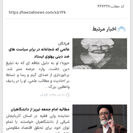
کد مطلب:
467328
اخبار مرتبط
فرزانگان:
عالمی که شجاعانه در برابر سیاست های
ضد دینی پهلوی ایستاد
حوزه/ او به دلیل علاقه ای که به تبلیغ
دین داشت، وارد عرصه منبر شد.
برخورداری از صدای گرم و رسا و تسلط
بر احادیث و مطالب علمی، او را در ردیف
واعظین بزرگ…
۱۳۹۷-۰۸-۲۱ ۰۹:۵۴
مطالبه امام جمعه تبریز از دانشگاهیان
نماینده ولی فقیه در استان آذربایجان
شرقی از دانشگاهیان خواستند با تمام
توان خود برای تحقق اقتصاد مقاومتی