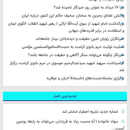
چرا 17 مرداد به عنوان روز خبرنگار نامیده شد؟
واکنش علمای بحرین به سخنان سخیف حاکم این کشور درباره ایران
بزرگداشت امام شهید از سوی آیت‌الله اراکی / رهبر شهید انقلاب؛ الگوی ایمان
و استقامت در برابر قدرت‌های جهانی
خبرنگاران راویان امین حقیقت و دیده‌بانان بیدار جامعه‌اند
تسلیت تولیت حرم بانوی کرامت به حجت‌الاسلام‌والمسلمین مؤمنی
خبرنگار چگونه می‌تواند سنگر آگاهی و حقیقت در جامعه باشد؟
گرامیداشت سپهبد شهید سیدعبدالرحیم موسوی در حرم بانوی کرامت برگزار
شد
برگزاری سلسله‌نشست‌های «تابستانهٔ ادیان و عرفان»
جدیدترین اخبار
شماره جدید نشریه اصفیاء منتشر شد
سواد خانواده | آیا محبت زیاد به فرزندان، می‌تواند به رابطه زوجین
آسیب…