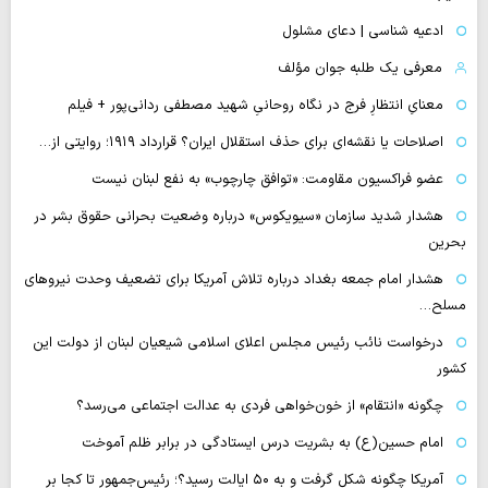
ادعیه شناسی | دعای مشلول
معرفی یک طلبه جوان مؤلف
معنایِ انتظارِ فرج در نگاه روحانیِ شهید مصطفی ردانی‌پور + فیلم
اصلاحات یا نقشه‌ای برای حذف استقلال ایران؟ قرارداد ۱۹۱۹؛ روایتی از…
عضو فراکسیون مقاومت: «توافق چارچوب» به نفع لبنان نیست
هشدار شدید سازمان «سیویکوس» درباره وضعیت بحرانی حقوق بشر در
بحرین
هشدار امام جمعه بغداد درباره تلاش آمریکا برای تضعیف وحدت نیروهای
مسلح…
درخواست نائب رئیس مجلس اعلای اسلامی شیعیان لبنان از دولت این
کشور
چگونه «انتقام» از خون‌خواهی فردی به عدالت اجتماعی می‌رسد؟
امام حسین(ع) به بشریت درس ایستادگی در برابر ظلم آموخت
آمریکا چگونه شکل گرفت و به ۵۰ ایالت رسید؟؛ رئیس‌جمهور تا کجا بر