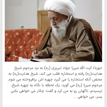
حوزه/ آیت الله میرزا جواد تبریزی (ره) به نزد مرحوم شيخ
هدايت(ره) رفته و استخاره طلب مي کند، شيخ هدايت(ره) به
محض آنکه استخاره را مي گيرد چهره اش برافروخته مي شود،
مرحوم ميرزا (ره) مي گويد: يك لحظه با نگاه به چهره شيخ،
ترسيدم، ناگهان رو به من كرد و گفت: چکار مي خواهي بکني
پسر، مي خواهي ...