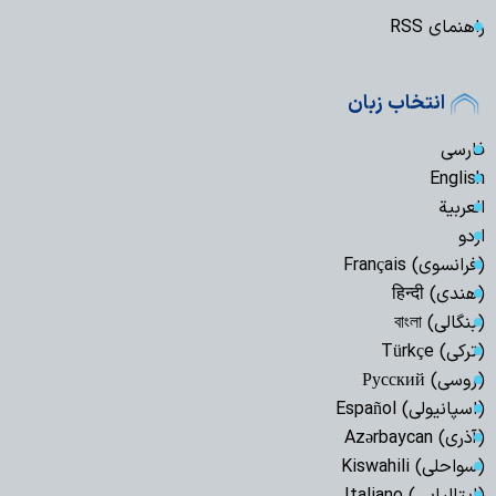
راهنمای RSS
انتخاب زبان
فارسی
English
العربیة
اردو
(فرانسوی) Français
(هندی) हिन्दी
(بنگالی) বাংলা
(ترکی) Türkçe
(روسی) Русский
(اسپانیولی) Español
(آذری) Azərbaycan
(سواحلی) Kiswahili
(ایتالیایی) Italiano