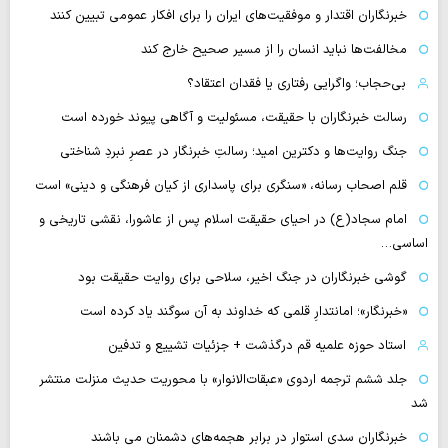
خبرنگاران اقتدار و موفقیت‌های ایران را برای افکار عمومی تبیین کنند
مخالفت‌ها نباید انسان را از مسیر صحیح خارج کند
بی‌حجاب؛ واگرایی رفتاری یا فقدان اعتقاد؟
رسالت خبرنگاران با حقیقت، مسئولیت و آگاهی پیوند خورده است
جنگ روایت‌ها و دکترین امید؛ رسالتِ خبرنگار در عصرِ نبردِ شناختی
قلم اصحاب رسانه، «سنگری برای پاسداری از کیان فرهنگی و دینی» است
امام سجاد(ع) در احیای حقیقت اسلام پس از عاشورا، نقشی تاریخی و
اساسی…
گوشی خبرنگاران در جنگ اخیر، سلاحی برای روایت حقیقت بود
«خبرنگار»؛ امانتدارِ قلمی که خداوند به آن سوگند یاد کرده است
استاد حوزه علمیه قم درگذشت + جزئیات تشییع و تدفین
جلد ششم ترجمه اردوی «عبقات‌الانوار» با محوریت حدیث منزلت منتشر
شد
خبرنگاران سدی استوار در برابر هجمه‌های دشمنان می باشند