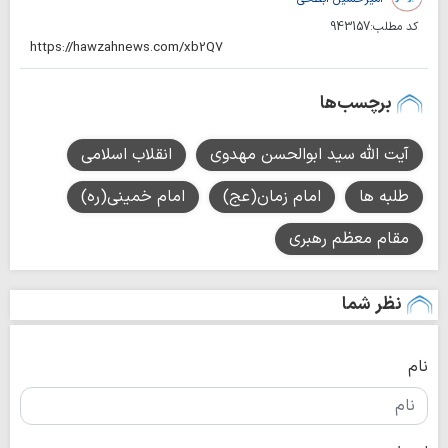
کد مطلب:
943157
برچسب‌ها
آیت الله سید ابوالحسن مهدوی
انقلاب اسلامی
طلبه ها
امام زمان(عج)
امام خمینی(ره)
مقام معظم رهبری
نظر شما
نام