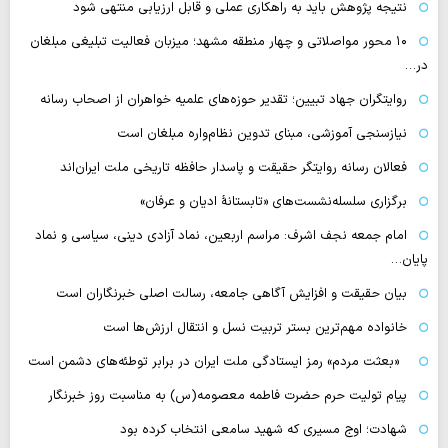
نتیجه پژوهش باید به راهکاری عملی و قابل ارزیابی منتهی شود
۱۰ محور مواصلاتی و چهار منطقه مشهد؛ میزبان فعالیت تبلیغی مبلغان
در…
روایتگران جهاد تبیین؛ تقدیر حوزه‌های علمیه خواهران از اصحاب رسانه
نیازسنجی آموزشی، مبنای تدوین نظام‌واره مبلغان است
فعالان رسانه‌ روایتگر حقیقت و پاسدار حافظه تاریخی ملت ایران‌اند
برگزاری سلسله‌نشست‌های «تابستانهٔ ادیان و عرفان»
امام جمعه نجف اشرف: مراسم اربعین، نماد آزادی دینی، سیاسی و نماد
پایان…
بیان حقیقت و افزایش آگاهی جامعه، رسالت اصلی خبرنگاران است
خانواده مهم‌ترین بستر تربیت نسل و انتقال ارزش‌ها است
«بعثت مردم» رمز ایستادگی ملت ایران در برابر توطئه‌های دشمن است
پیام تولیت حرم حضرت فاطمه معصومه(س) به مناسبت روز خبرنگار
شهادت؛ اوج مسیری که شهید سامعی انتخاب کرده بود