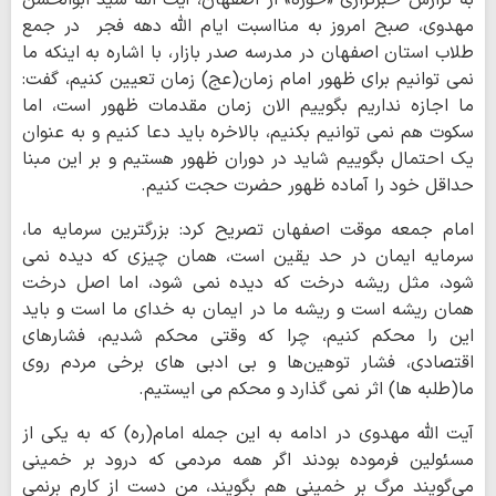
به گزارش خبرگزاری «حوزه» از اصفهان، آیت الله سید ابوالحسن
مهدوی، صبح امروز به منااسبت ایام الله دهه فجر در جمع
طلاب استان اصفهان در مدرسه صدر بازار، با اشاره به اینکه ما
نمی توانیم برای ظهور امام زمان(عج) زمان تعیین کنیم، گفت:
ما اجازه نداریم بگوییم الان زمان مقدمات ظهور است، اما
سکوت هم نمی توانیم بکنیم، بالاخره باید دعا کنیم و به عنوان
یک احتمال بگوییم شاید در دوران ظهور هستیم و بر این مبنا
حداقل خود را آماده ظهور حضرت حجت کنیم.
امام جمعه موقت اصفهان تصریح کرد: بزرگترین سرمایه ما،
سرمایه ایمان در حد یقین است، همان چیزی که دیده نمی
شود، مثل ریشه درخت که دیده نمی شود، اما اصل درخت
همان ریشه است و ریشه ما در ایمان به خدای ما است و باید
این را محکم کنیم، چرا که وقتی محکم شدیم، فشارهای
اقتصادی، فشار توهین‌ها و بی ادبی های برخی مردم روی
ما(طلبه ها) اثر نمی گذارد و محکم می ایستیم.
آیت الله مهدوی در ادامه به این جمله امام(ره) که به یکی از
مسئولین فرموده بودند اگر همه مردمی که درود بر خمینی
می‌گویند مرگ بر خمینی هم بگویند، من دست از کارم برنمی