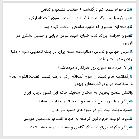
استاد حوزه علمیه قم درگذشت + جزئیات تشییع و تدفین
تصاویر/ مراسم بزرگداشت قائد شهید امت از سوی آیت‌الله اراکی
شهادت؛ اوج مسیری که شهید سامعی انتخاب کرده بود
تصاویر /مراسم بزرگداشت خلبان شهید عباس بابایی و حسین لشگری در
قزوین
۸ درس جهانی و تمدنی «مقاومت» ملت ایران در جنگ تحمیلی سوم / دنیا
ارزش مقاومت را فهمید
چرا 17 مرداد به عنوان روز خبرنگار نامیده شد؟
بزرگداشت امام شهید از سوی آیت‌الله اراکی / رهبر شهید انقلاب؛ الگوی ایمان
و استقامت در برابر قدرت‌های جهانی
واکنش علمای بحرین به سخنان سخیف حاکم این کشور درباره ایران
خبرنگاران راویان امین حقیقت و دیده‌بانان بیدار جامعه‌اند
تمدید مهلت ثبت نام در حوزه‌های علمیه خواهران
تسلیت تولیت حرم بانوی کرامت به حجت‌الاسلام‌والمسلمین مؤمنی
خبرنگار چگونه می‌تواند سنگر آگاهی و حقیقت در جامعه باشد؟