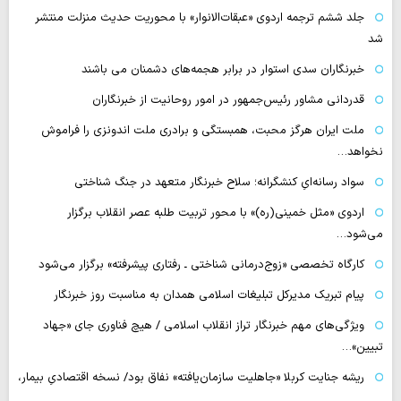
جلد ششم ترجمه اردوی «عبقات‌الانوار» با محوریت حدیث منزلت منتشر
شد
خبرنگاران سدی استوار در برابر هجمه‌های دشمنان می باشند
قدردانی مشاور رئیس‌جمهور در امور روحانیت از خبرنگاران
ملت ایران هرگز محبت، همبستگی و برادری ملت اندونزی را فراموش
نخواهد…
سواد رسانه‌ایِ کنشگرانه؛ سلاح خبرنگار متعهد در جنگ شناختی
اردوی «مثل خمینی(ره)» با محور تربیت طلبه عصر انقلاب برگزار
می‌شود…
کارگاه تخصصی «زوج‌درمانی شناختی ـ رفتاری پیشرفته» برگزار می‌شود
پیام تبریک مدیرکل تبلیغات اسلامی همدان به مناسبت روز خبرنگار
ویژگی‌های مهم خبرنگار تراز انقلاب اسلامی / هیچ فناوری‌ جای «جهاد
تبیین»…
ریشه جنایت کربلا «جاهلیت سازمان‌یافته» نفاق بود/ نسخه اقتصادیِ بیمار،
…