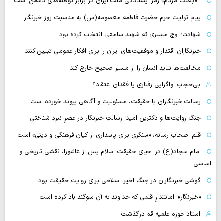
«بعثت مردم» رمز ایستادگی ملت ایران در برابر توطئه‌های دشمن است
پیام تولیت حرم حضرت فاطمه معصومه(س) به مناسبت روز خبرنگار
شهادت؛ اوج مسیری که شهید سامعی انتخاب کرده بود
خبرنگاران اقتدار و موفقیت‌های ایران را برای افکار عمومی تبیین کنند
مخالفت‌ها نباید انسان را از مسیر صحیح خارج کند
بی‌حجاب؛ واگرایی رفتاری یا فقدان اعتقاد؟
رسالت خبرنگاران با حقیقت، مسئولیت و آگاهی پیوند خورده است
جنگ روایت‌ها و دکترین امید؛ رسالتِ خبرنگار در عصرِ نبردِ شناختی
قلم اصحاب رسانه، «سنگری برای پاسداری از کیان فرهنگی و دینی» است
امام سجاد(ع) در احیای حقیقت اسلام پس از عاشورا، نقشی تاریخی و
اساسی…
گوشی خبرنگاران در جنگ اخیر، سلاحی برای روایت حقیقت بود
«خبرنگار»؛ امانتدارِ قلمی که خداوند به آن سوگند یاد کرده است
استاد حوزه علمیه قم درگذشت