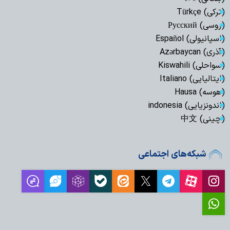
(ترکی) Türkçe
(روسی) Русский
(اسپانیولی) Español
(آذری) Azərbaycan
(سواحلی) Kiswahili
(ایتالیایی) Italiano
(هوسه) Hausa
(اندونزیایی) indonesia
(چینی) 中文
شبکه‌های اجتماعی