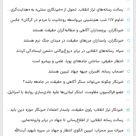
رسالت رسانه‌های تراز انقلاب، تحول از «خبرنگاری سنتی» به «هدایت‌گری…
تداوم ۱۱۷ شب هم‌نشینی بی‌واسطه روحانیت با مردم در گرگان+ عکس
خبرنگاران، پرچمداران آگاهی و مطالبه‌گران حقیقت هستند
خبرنگاران، پاسداران مرزهای حقیقت در میدان جنگ نرم هستند
سپاه: رسانه‌های انقلابی در برابر دروغ‌پراکنی دشمن ایستادگی کردند
انتظار حقیقی، ساختن جامعه‌ای پویا، علمی و پیشرو است
اصحاب رسانه، افسران جبهه جهاد تبیین هستند
خبرنگار چگونه می‌تواند سنگر آگاهی و حقیقت در جامعه باشد؟
عضو فراکسیون مقاومت: ابتکار لبنانی‌ها علیه عادی‌سازی روابط با اسرائیل،
…
خبرنگار تراز انقلاب؛ راوی حقیقت، پاسدار اعتماد/ خبرنگار حوزه دین باید…
رسالت رسانه انقلابی؛ از اطلاع‌رسانی تا جهاد در برابر وارونه‌نمایی…
میراث سبز محراب؛ تبیین الگوی انتظار و جهاد در سیره شهید آیت‌الله