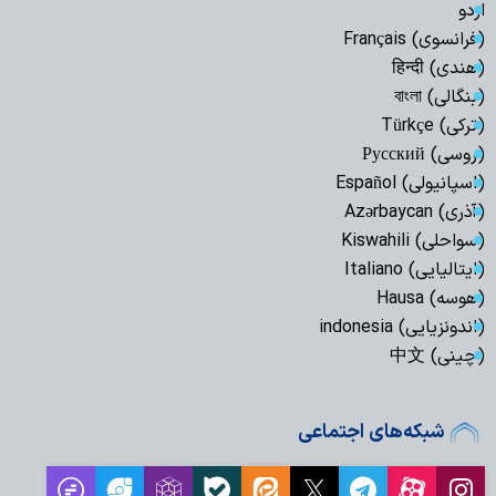
اردو
(فرانسوی) Français
(هندی) हिन्दी
(بنگالی) বাংলা
(ترکی) Türkçe
(روسی) Русский
(اسپانیولی) Español
(آذری) Azərbaycan
(سواحلی) Kiswahili
(ایتالیایی) Italiano
(هوسه) Hausa
(اندونزیایی) indonesia
(چینی) 中文
شبکه‌های اجتماعی