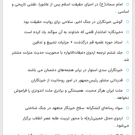
امام سجاد(ع) در احیای حقیقت اسلام پس از عاشورا، نقشی تاریخی و
اساسی…
گوشی خبرنگاران در جنگ اخیر، سلاحی برای روایت حقیقت بود
«خبرنگار»؛ امانتدارِ قلمی که خداوند به آن سوگند یاد کرده است
استاد حوزه علمیه قم درگذشت + جزئیات تشییع و تدفین
جلد ششم ترجمه اردوی «عبقات‌الانوار» با محوریت حدیث منزلت منتشر
شد
خبرنگاران سدی استوار در برابر هجمه‌های دشمنان می باشند
قدردانی مشاور رئیس‌جمهور در امور روحانیت از خبرنگاران
ملت ایران هرگز محبت، همبستگی و برادری ملت اندونزی را فراموش
نخواهد…
سواد رسانه‌ایِ کنشگرانه؛ سلاح خبرنگار متعهد در جنگ شناختی
اردوی «مثل خمینی(ره)» با محور تربیت طلبه عصر انقلاب برگزار
می‌شود…