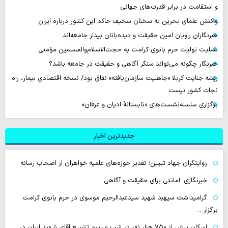
و استقامت در برابر قدرت‌های جهانی
واکنش علمای بحرین به سخنان سخیف حاکم این کشور درباره ایران
خبرنگاران راویان امین حقیقت و دیده‌بانان بیدار جامعه‌اند
تسلیت تولیت حرم بانوی کرامت به حجت‌الاسلام‌والمسلمین مؤمنی
خبرنگار چگونه می‌تواند سنگر آگاهی و حقیقت در جامعه باشد؟
ریشه جنایت کربلا «جاهلیت سازمان‌یافته» نفاق بود/ نسخه اقتصادیِ بیمار، راه
نجات کشور نیست
برگزاری سلسله‌نشست‌های «تابستانهٔ ادیان و عرفان»
جدیدترین اخبار
روایتگران جهاد تبیین؛ تقدیر حوزه‌های علمیه خواهران از اصحاب رسانه
خبرنگاری؛ امانتی برای حقیقت و آگاهی
گرامیداشت سپهبد شهید سیدعبدالرحیم موسوی در حرم بانوی کرامت
برگزار…
اسکان بیش از ۷۵۰ هزار نفر در شب مراسم تشییع آقای شهید ایران در