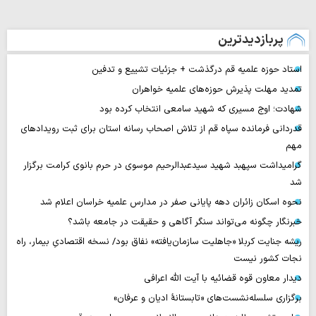
پربازدیدترین
استاد حوزه علمیه قم درگذشت + جزئیات تشییع و تدفین
تمدید مهلت پذیرش حوزه‌های علمیه خواهران
شهادت؛ اوج مسیری که شهید سامعی انتخاب کرده بود
قدردانی فرمانده سپاه قم از تلاش اصحاب رسانه استان برای ثبت رویدادهای
مهم
گرامیداشت سپهبد شهید سیدعبدالرحیم موسوی در حرم بانوی کرامت برگزار
شد
نحوه اسکان زائران دهه پایانی صفر در مدارس علمیه خراسان اعلام شد
خبرنگار چگونه می‌تواند سنگر آگاهی و حقیقت در جامعه باشد؟
ریشه جنایت کربلا «جاهلیت سازمان‌یافته» نفاق بود/ نسخه اقتصادیِ بیمار، راه
نجات کشور نیست
دیدار معاون قوه قضائیه با آیت الله اعرافی
برگزاری سلسله‌نشست‌های «تابستانهٔ ادیان و عرفان»