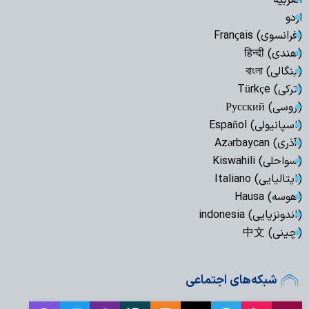
العربیة
اردو
(فرانسوی) Français
(هندی) हिन्दी
(بنگالی) বাংলা
(ترکی) Türkçe
(روسی) Русский
(اسپانیولی) Español
(آذری) Azərbaycan
(سواحلی) Kiswahili
(ایتالیایی) Italiano
(هوسه) Hausa
(اندونزیایی) indonesia
(چینی) 中文
شبکه‌های اجتماعی