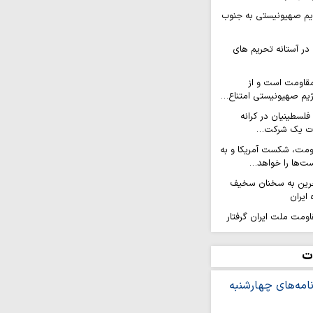
ژیم صهیونیستی به جنوب
در آستانه تحریم های
قاومت است و از
رژیم صهیونیستی امتناع…
فلسطینیان در کرانه
آلات یک شرکت…
اومت، شکست آمریکا و به
ست‌ها را خواهد…
رین به سخنان سخیف
 ایران
قاومت ملت ایران گرفتار
مغربی واحد علیه
ت
 رژیم صهیونیستی حرکت…
ز اهرم اقتدار جمهوری