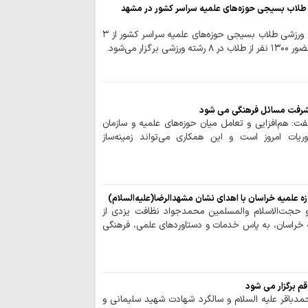
نشانه تغییر محاسبا
طلاب بسیجی حوزه‌های علمیه سراسر کشور در مشهد
اتحاد مقدس مولف
حوزه/ سومین جشنواره فرهنگی ورزشی طلاب بسیجی حوزه‌های علمیه سراسر کشور از ۳
انسجام ملی مهم
علیه جمهوری اسلامی
نباید با اختلاف‌ا
انسجام ملت ایران ر
شرفت مسائل فرهنگی می شود
قدرت منطقه‌ای ای
: هم‌افزایی و تعامل میان حوزه‌های علمیه و سازمان
ایستادگی است
ریات امروز است و این همکاری می‌تواند زمینه‌ساز
وحدت و انسجام م
دشمن را برهم زده ا
تصاویر/ اقامه نم
ه علمیه خراسان با اهدای نشان مشهدالرضا(علیه‌السلام)
تنگه‌ هرمز و باب
 و حجت‌الاسلام والمسلمین محمدجواد نظافت یزدی از
ایستادگی است
 خراسان، به پاس خدمات و دستاوردهای علمی، فرهنگی
قائد شهید به دنب
تسلیم در برابر مستکب
تقویت قدرت مقاو
تحکیم قدرت داخلی ک
م برگزار می شود
تسلیت آیت الله ر
حمدباقر علیه السلام و سالگرد شهادت شهید سلیمانی و