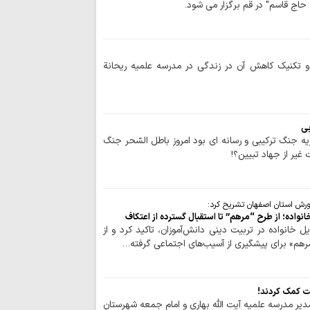
آیت‌الله امراللهی
اج قاسم" در قم برگزار می شود.
عقب‌نشینی دشمن
آمریکا در «معادله قد
دشمن در فتنه های
 تکنیک کاهش آن در زندگی در مدرسه علمیه ریحانة
دنبال آشوب بود
تصاویر/ نماز عب
بزرگداشت امام شه
اراکی / رهبر شهید ان
بی
 جنگ ترکیبی و رسانه ای بود امروز باطل السّحر جنگ
حضور حماسی مرد
غیر از جهاد تبیین؟!
فقرات پیروزی‌های نظ
تشییع میلیونی رهب
در بنیان محاسبات د
ورش استان اصفهان تشریح کرد:
دشمنان بر ایجاد 
واده؛ از طرح “مرهم” تا استقبال گسترده از اعتکاف
متمرکز شده‌اند
 خانواده در تربیت دینی دانش‌آموزان، تاکید کرد و از
تهدید زیرساخت‌ه
مرهم» برای پیشگیری از آسیب‌های اجتماعی گرفته…
راهبردی دشمن است
هرگونه تعرض به 
کوبنده مواجه خواهد
ت کمک کردند!
دیر مدرسه علمیه آیت الله بهاری و امام جمعه شهرستان
دوره کوتاه مدت ش