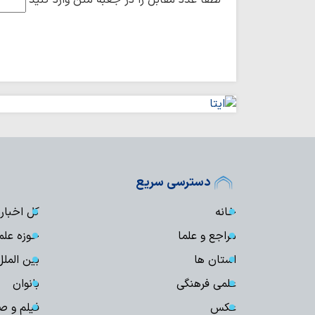
دسترسی سریع
خانه
کل اخبار
مراجع و علما
حوزه علم
استان ها
بین الملل
علمی فرهنگی
بانوان
عکس
فیلم و ص