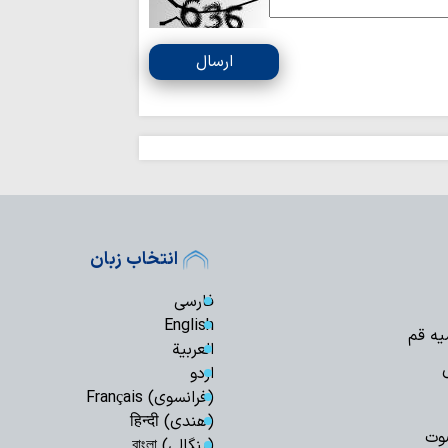
ارسال
انتخاب زبان
فارسی
English
یه قم
العربیة
اردو
(فرانسوی) Français
(هندی) हिन्दी
وت
(بنگالی) বাংলা