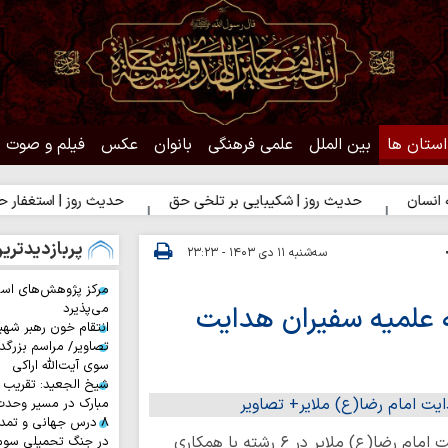
استان ها
بین الملل
علمی فرهنگی
بانوان
عکس
فیلم و صوت
حدیث روز | شکیبایی بر تلخی حق
حدیث روز | استغفار حضرت زهرا(س)
پربازدیدتری
سه‌شنبه ۱۱ دی ۱۴۰۳ - ۲۳:۲۳
مرکز پژوهش‌های اس
 علمیه سفیران هدایت
می‌پذیرد
انتقام خون رهبر شهی
تصاویر/ مراسم بزرگد
سوی آیت‌الله اراکی
شیخ الجعید: تقریب س
مبارک در مسیر وحد
۸ درس جهانی و تمد
حوزه / مسابقات طلاب مدرسه علمیه سفیران هدایت امام رضا(ع) ملایر در ۶ رشته با همکاری
در جنگ تحمیلی سوم 