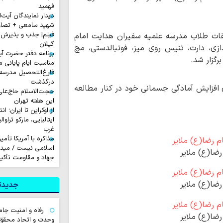
فهمید
دیدار نمایندگان آیت‌ال
شهید سامعی + تصاو
فیلم| جذب و پذیرش 
ات طلاب مدرسه علمیه سفیران هدایت امام
گیلان
نی، تیراندازی، دارت، تنیس روی میز، فوتبالدستی، مچ
برنامه دفتر حضرت آی
رگزار شد.
مناسبت ایام پایانی م
فارغ‌التحصیل مدرسه
درگذشت
 افزایش آمادگی جسمانی خود در کنار مطالعه
حجت‌الاسلام حاج‌علی
این هفته تهران
از اوکراین تا ایران؛ ا
ایتالیایی، مارکو تراوا
غرب
مذاکره با آمریکا تأم
اسلامی نیست / میدان
ضا(ع) ملایر
جهاد و مقاومت تأکید
ضا(ع) ملایر
جدیدتر
رفاه و امنیت جام
ضا(ع) ملایر
وحدت و اتحاد محقق