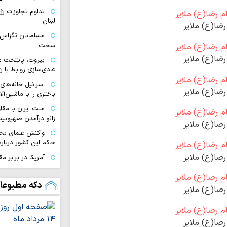
تداوم تجاوزات ر
لبنان
ضا(ع) ملایر
مسلمانان تگزاس 
سخت
ضا(ع) ملایر
بیروت، پایتخت م
عادی‌سازی روابط با 
اسرائیل خانه‌های 
ضا(ع) ملایر
باختری را با ماشین‌
ملت ایران با مق
زانو درآمدن صهیونی
ضا(ع) ملایر
واکنش علمای بح
حاکم این کشور درباره
ضا(ع) ملایر
آمریکا در برابر م
بن‌بست شده است
به سوی یک جبهه 
دکه مطبوعا
ضا(ع) ملایر
عادی‌سازی روابط با
مدیریت تنگه هرم
اسلامی ایران است
ضا(ع) ملایر