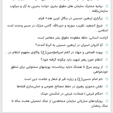
بیانیه مشترک سازمان های حقوق بشری: دولت بحرین به آزار و سرکوب
سازمان‌یافته…
برگزاری اربعین حسینی در بنگال غربی هند+ فیلم
شیخ الجعید: تقریب سوریه و حزب‌الله، گامی مبارک در مسیر وحدت امت
اسلامی…
کرامت انسانی؛ حلقه مفقوده حقوق بشر معاصر است
آیا کاروان اسیران در اربعین حسینی به کربلا آمدند؟
پیوند قصاص و جهاد در کلام امیرالمؤمنین(ع)؛ واکاوی مفهوم انتقام در…
انتقام خون رهبر شهید باید چگونه گرفته شود؟
از پرچم سرخ تا هشتگ «باید برخاست»؛ پویشهای محتوایی برای تحقق
خونخواهی
نام امام حسین(ع) و زیارت قبر او شعار و علامت دین است
نقش محوری رهبری در حفظ مصالح عمومی و خنثی‌سازی فتنه‌ها
احکام شرعی | ضمانت شرعی در شکستن عینک
رویکردهای مبارزاتی سازمان مجاهدین از جنگ تحمیلی هشت ساله تا
جنگ رمضان