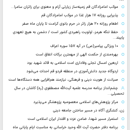
موکب امامزادگان قم زمینه‌ساز زیارتی آرام و معنوی برای زائران سامرا…
پذیرایی روزانه ۱۷ هزار غذا در موکب امامزادگان قم
اطعام روزانه ۲۰ هزار زائر در حرم بانوی کرامت تا پایان ماه صفر
حفظ تنگه هرمز، اولویت راهبردی کشور است / دشمن به هیچ تعهدی
پایبند…
۱۰ ویژگی پیامبر(ص) در آیه ۱۵۷ سوره اعراف
بهره‌مندی از حکمت الهی از مهمترن برکات انفاق است
اربعین امسال تجلی وفاداری امت اسلامی به قائد شهید بود
اردوگاه جدید دانش‌آموزی در منطقه فردو قم احداث می‌شود
صیانت از هویت دینی و فرهنگی، نیازمند هم‌افزایی همه دستگاه‌ها است
چشم‌انداز برنامه مدرسه علمیه آیت‌الله مصطفوی (ره) کاشان در سال
تحصیلی…
مرکز پژوهش‌های اسلامی معصومیه پژوهشگر می‌پذیرد
زن، کنشگری آگاه در مسیر ساختن جامعه دینی
استمرار مسیر شهدا، ضامن عزت و اقتدار ایران اسلامی است
برنامه دفتر حضرت آیت الله وحید خراسانی به مناسبت ایام پایانی ماه