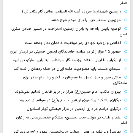
صفر
«اربعین شهیدان»؛ سروده آیت الله العظمی صافی گلپایگانی(ره)
حوزویان ساختار دین را برای مردم شرح دهند
توصیه پلیس راه قم به زائران اربعین؛ استراحت در مسیر، ضامن سفری
ایمن
اخلاص و روحیه جهادی رمز موفقیت خادمان نماز جمعه است
حضور ۲۵ هزار زائر در مراسم جاماندگان اربعین حسینی در کربلای ایران
از اوکراین تا ایران؛ انتقاد روزنامه‌نگار سرشناس ایتالیایی، مارکو تراوالیو،…
سینمای مستند باید مظلومیت ملت ایران در جنگ رمضان را ثبت کند
مفتی صور و جبل عامل: ما همچنان با فکر و راه امام صدر برای
ماندگاری…
پیروان مکتب امام حسین(ع) هرگز در برابر ظالمان تسلیم نمی‌شوند
برگزاری باشکوه پیاده‌روی اربعین حسینی(ع) در سوله‌جای نیجریه
برگزاری مراسم عزاداری اربعین در مرکز فرهنگی کوثر استانبول
علما و طلاب در موکب «باب‌الحسین» پیشگام خدمت‌رسانی به زائران
امام…
نمایندهٔ ولی‌فقیه در هند از موکب «باب‌الحسین عمود ۸۲۰» بازدید کرد