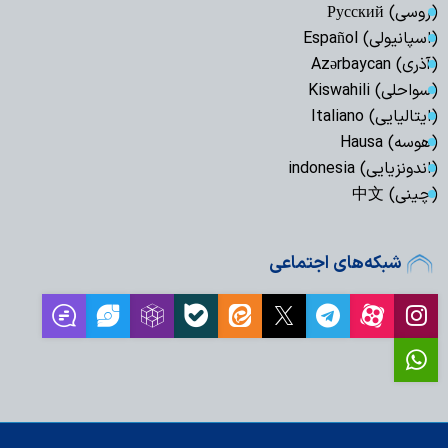
(روسی) Русский
(اسپانیولی) Español
(آذری) Azərbaycan
(سواحلی) Kiswahili
(ایتالیایی) Italiano
(هوسه) Hausa
(اندونزیایی) indonesia
(چینی) 中文
شبکه‌های اجتماعی