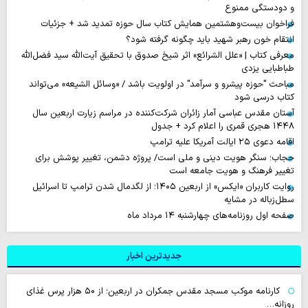
و دودستگی ممنوع
فراخوان بیست‌وهشتمین همایش کتاب سال حوزه تمدید شد + جزئیات
انتقام خون رهبر شهید باید چگونه گرفته شود؟
معرفی کتاب | «علل الشرائع» اثر شیخ صدوق با تحقیق آیت‌الله سید فضل‌الله
طباطبایی یزدی
مباحث "حوزه پیشرو و سرآمد" در اولویت باشد / «وسائل الشیعه» می‌تواند
کتاب درسی شود
آستان مقدس عباسی آمار زائران شرکت‌کننده در مراسم زیارت اربعین سال
۱۴۴۸ هجری قمری را اعلام کرد + جدول
اقامه دعوی ۲۵ ایالت آمریکا علیه ترامپ
حجاب؛ سنگر هویت دینی و ملی است/ پروژه دشمن، تغییر پوشش برای
تغییر فرهنگ و هویت جامعه است
روایت‌ کاربران «ایکس» از اربعین ۱۴۰۵؛ از لگدمال شدن ترامپ تا اسرائیل
سطل‌زباله‌ در مشایه
صفحه اول روزنامه‌های چهارشنبه ۱۴ مرداد ماه
جدیدترین اخبار
کارنامه موکب مسجد مقدس جمکران در اربعین؛ از ۵۰ هزار پرس غذای
روزانه…