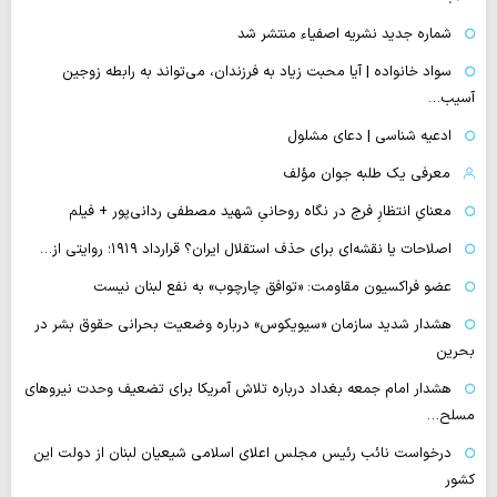
شماره جدید نشریه اصفیاء منتشر شد
سواد خانواده | آیا محبت زیاد به فرزندان، می‌تواند به رابطه زوجین
آسیب…
ادعیه شناسی | دعای مشلول
معرفی یک طلبه جوان مؤلف
معنایِ انتظارِ فرج در نگاه روحانیِ شهید مصطفی ردانی‌پور + فیلم
اصلاحات یا نقشه‌ای برای حذف استقلال ایران؟ قرارداد ۱۹۱۹؛ روایتی از…
عضو فراکسیون مقاومت: «توافق چارچوب» به نفع لبنان نیست
هشدار شدید سازمان «سیویکوس» درباره وضعیت بحرانی حقوق بشر در
بحرین
هشدار امام جمعه بغداد درباره تلاش آمریکا برای تضعیف وحدت نیروهای
مسلح…
درخواست نائب رئیس مجلس اعلای اسلامی شیعیان لبنان از دولت این
کشور