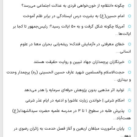
چگونه «انتقام» از خون‌خواهی فردی به عدالت اجتماعی می‌رسد؟
امام حسین(ع) به بشریت درس ایستادگی در برابر ظلم آموخت
آمریکا چگونه شکل گرفت و به ۵۰ ایالت رسید؟؛ رئیس‌جمهور تا کجا بر
ایالت‌ها…
خطای معرفتی در «آزمایش فندک»؛ ریشه‌یابی بحران معنا در علوم
انسانی…
خبرنگاران پرچمداران جهاد تبیین و روایت حقیقت هستند
حجت‌الاسلام والمسلمین شهید عارف حسین الحسینی (ره) پرچمدار وحدت
و بیداری…
تولید اثر مذهبی بدون پژوهش حرفه‌ای سرمایه را هدر می‌دهد
احکام شرعی | خواندن زیارت عاشورا و ادعیه در ایام عذر شرعی
پذیرش طلبه در سطوح ۱ تا ۳ در مدرسه علمیه حضرت سیدالشهداء(ع)
همت‌آباد…
پایان مأموریت مبلغان اربعین و آغاز فصل خدمت به زائران رضوی در
دهه…