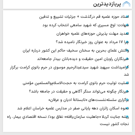
پربازدیدترین
استاد حوزه علمیه قم درگذشت + جزئیات تشییع و تدفین
شهادت؛ اوج مسیری که شهید سامعی انتخاب کرده بود
تمدید مهلت پذیرش حوزه‌های علمیه خواهران
چرا 17 مرداد به عنوان روز خبرنگار نامیده شد؟
واکنش علمای بحرین به سخنان سخیف حاکم این کشور درباره ایران
خبرنگاران راویان امین حقیقت و دیده‌بانان بیدار جامعه‌اند
گرامیداشت سپهبد شهید سیدعبدالرحیم موسوی در حرم بانوی کرامت برگزار
شد
تسلیت تولیت حرم بانوی کرامت به حجت‌الاسلام‌والمسلمین مؤمنی
خبرنگار چگونه می‌تواند سنگر آگاهی و حقیقت در جامعه باشد؟
برگزاری سلسله‌نشست‌های «تابستانهٔ ادیان و عرفان»
نحوه اسکان زائران دهه پایانی صفر در مدارس علمیه خراسان اعلام شد
ریشه جنایت کربلا «جاهلیت سازمان‌یافته» نفاق بود/ نسخه اقتصادیِ بیمار، راه
نجات کشور نیست