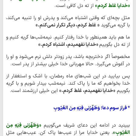
«خدایا غلط کردم»
از ته دل کافی است.
مثل بچه‌ای که وقتی اشتباه می‌کند و پدرش او را تنبیه می‌کند،
با گریه می‌گوید
« غلط کردم، دیگر تکرار نمی‌کنم.»
ما هم باید همینطور با خدا رفتار کنیم. نیمه‌شب‌ها گریه کنیم و
از ته دل بگوییم
«خدایا نفهمیدم، اشتباه کردم.»
مخصوصاً اگر دختربچه باشد، پدر زودتر دلش نرم می‌شود و او را
در آغوش می‌گیرد. حالا مهربانی خدا خیلی بیشتر از پدر است.
پس بیایید در این شب‌های ماه رمضان، با اشک و استغفار از
خدا بخواهیم که ما را پاک کند. نیمه‌شب بیدار شویم و با گریه
بگوییم
«خدایا نفهمیدم، غلط کردم.»
این خیلی ارزشمند است.
* فراز سوم دعا؛ وَطَهِّرْنِی فِیْهِ مِنَ العُیُوبِ
ببینید در ادامه این دعای شریف می‌گوییم
«وَطَهِّرْنِی فِیْهِ مِنَ
العُیُوبِ»
، یعنی خدایا مرا از عیب‌ها پاک کن. عیب‌هایی مثل