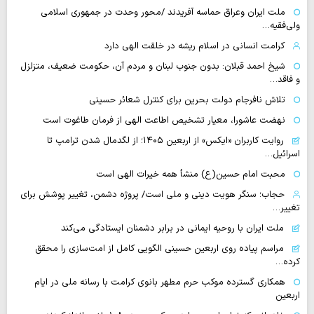
ملت ایران وعراق حماسه آفریدند /محور وحدت در جمهوری اسلامی
ولی‌فقیه…
کرامت انسانی در اسلام ریشه در خلقت الهی دارد
شیخ احمد قبلان: بدون جنوب لبنان و مردم آن، حکومت ضعیف، متزلزل
و فاقد…
تلاش نافرجام دولت بحرین برای کنترل شعائر حسینی
نهضت عاشورا، معیار تشخیص اطاعت الهی از فرمان طاغوت است
روایت‌ کاربران «ایکس» از اربعین ۱۴۰۵؛ از لگدمال شدن ترامپ تا
اسرائیل…
محبت امام حسین(ع) منشأ همه خیرات الهی است
حجاب؛ سنگر هویت دینی و ملی است/ پروژه دشمن، تغییر پوشش برای
تغییر…
ملت ایران با روحیه ایمانی در برابر دشمنان ایستادگی می‌کند
مراسم پیاده روی اربعین حسینی الگویی کامل از امت‌سازی را محقق
کرده…
همکاری گسترده موکب حرم مطهر بانوی کرامت با رسانه ملی در ایام
اربعین