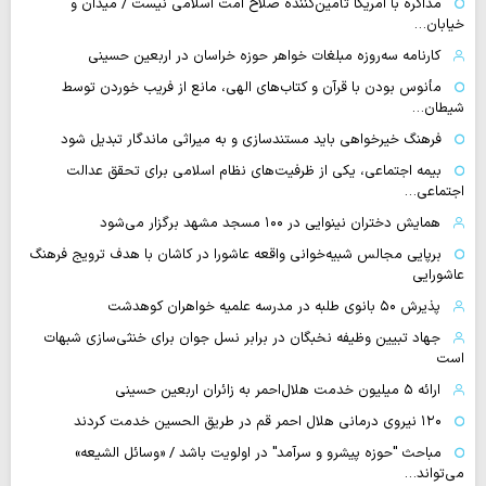
مذاکره با آمریکا تأمین‌کننده صلاح امت اسلامی نیست / میدان و
خیابان…
کارنامه سه‌روزه مبلغات خواهر حوزه خراسان در اربعین حسینی
مأنوس بودن با قرآن و کتاب‌های الهی، مانع از فریب خوردن توسط
شیطان…
فرهنگ خیرخواهی باید مستندسازی و به میراثی ماندگار تبدیل شود
بیمه اجتماعی، یکی از ظرفیت‌های نظام اسلامی برای تحقق عدالت
اجتماعی…
همایش دختران نینوایی در ۱۰۰ مسجد مشهد برگزار می‌شود
برپایی مجالس شبیه‌خوانی واقعه عاشورا در کاشان با هدف ترویج فرهنگ
عاشورایی
پذیرش ۵۰ بانوی طلبه در مدرسه علمیه خواهران کوهدشت
جهاد تبیین وظیفه نخبگان در برابر نسل جوان برای خنثی‌سازی شبهات
است
ارائه ۵ میلیون خدمت هلال‌احمر به زائران اربعین حسینی
۱۲۰ نیروی درمانی هلال احمر قم در طریق الحسین خدمت کردند
مباحث "حوزه پیشرو و سرآمد" در اولویت باشد / «وسائل الشیعه»
می‌تواند…