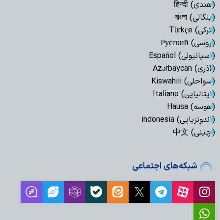
(هندی) हिन्दी
(بنگالی) বাংলা
(ترکی) Türkçe
(روسی) Русский
(اسپانیولی) Español
(آذری) Azərbaycan
(سواحلی) Kiswahili
(ایتالیایی) Italiano
(هوسه) Hausa
(اندونزیایی) indonesia
(چینی) 中文
شبکه‌های اجتماعی