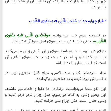
جهنم. خدایا ما را از عیب‌ها پاک کن تا عملمان از هفت آسمان
بالا برود.
* فراز چهارم دعا؛ وَامْتَحِنْ قَلْبِی فِیْهِ بِتَقْوی القُلُوبِ
در قسمت سوم دعا می‌خوانیم
«وَامْتَحِنْ قَلْبِی فِیْهِ بِتَقْوی
القُلُوبِ»
، یعنی خدایا دل مرا با تقوای اهل تقوا آزمایش کن.
تقوای دل مهم است نه فقط تقوای زبان. گاهی زبان ما می‌گوید
ترس از خدا داریم، اما در دل خبری نیست. تقوای واقعی آن
است که قلب انسان با تقوا باشد.
مثلاً شنیده‌ام یک راننده تاکسی، مبلغ قابل توجهی پول در
تاکسی‌اش پیدا کرده و به صاحبش برگردانده.
این تقواست! می‌توانست برندارد، اما تقوا و خداترسی داشته.
این یعنی وقتی به گناه می‌رسیم، مثل چراغ قرمز ترمز کنیم و
وقتی حلال است، مثل چراغ سبز حرکت کنیم.
البته در مورد چراغ قرمز هم دو جور برخورد هست: یکی از ترس