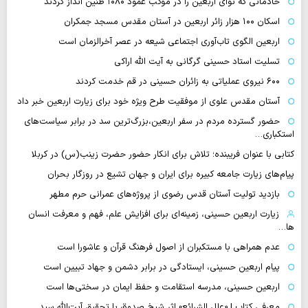
خادمانی که نوای اربعین را در موکب عمود ۱۰۸۰ طنین انداز کردند
اسکان ۱۰۰ هزار زائر اربعین در آستان مقدس مسجد جمکران
اربعین الگوی تاب‌آوری اجتماعی شیعه در عصر آخرالزمان است
تسلیت استاد حسینی گرگانی به آیت الله اراکی
۶۰۰ نیروی عملیاتی به زائران حسینی در قم خدمت کردند
آستان مقدس علوی از موفقیت طرح ویژه خود برای زیارت اربعین خبر داد
حضور گسترده مردم در سفر اربعین،بزرگ‌ترین سد در برابر سیاست‌های
استکباری…
کتابی با عنوان فریبنده؛ تلاش برای انکار حضور حضرت زینب(س) در کربلا
پیام‌های زیارت جامعه کبیره برای ایران و جهان تشیع در روزگار بحران
بازدید تولیت آستان قدس رضوی از پروژه‌های عمرانی حرم مطهر
زیارت اربعین حسینی، زمینه‌ای برای افزایش علم، فهم و معرفت انسان
ها…
عدم همراهی با مستکبران از اصول فرهنگ قرآن و عاشورا است
پیام اربعین حسینی، ایستادگی در برابر دشمن و جهاد تبیین است
اربعین حسینی، مدرسه استقامت و حفظ ایمان در سختی‌ها است
معرفی کتاب | «علل الشرائع» اثر شیخ صدوق با تحقیق آیت‌الله سید