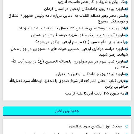
جنگ ایران و آمریکا و آغاز عصر «امنیت انرژی»
تصاویر/ پیاده روی جاماندگان اربعین در استان کرمان
واکنش دفتر رهبر معظم انقلاب به ادعایی درباره نامه رئیس جمهور / انشقاق
و دودستگی ممنوع
فراخوان بیست‌وهشتمین همایش کتاب سال حوزه تمدید شد + جزئیات
تصاویر/ آیین وداع با پیکر مطهر شهید درهم فروش در همدان
چرا تنها برای امام حسین(ع) مراسم اربعین برگزار می‌شود؟
تصاویر/ مراسم عزاداری اربعین حسینی هیئت‌های دانشجویی در جوار محل
شهادت رهبر شهید
تصاویر/ شب سوم مراسم سوگواری اباعبدالله الحسین (ع) در بیت آیت الله
مقتدایی
تصاویر/ پیاده‌روی جاماندگان اربعین در تهران
معرفی کتاب | «علل الشرائع» اثر شیخ صدوق با تحقیق آیت‌الله سید فضل‌الله
طباطبایی یزدی
اقامه دعوی ۲۵ ایالت آمریکا علیه ترامپ
جدیدترین اخبار
حدیث روز | بهترین سرمایه انسان