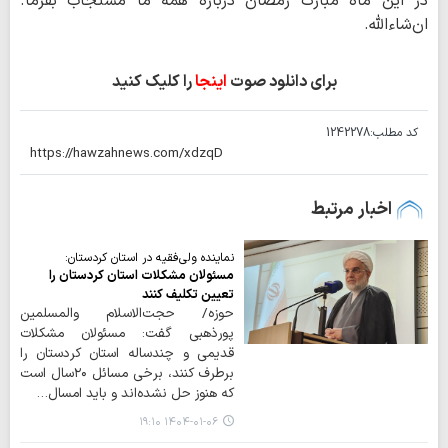
در این ماه مبارک رمضان درباره همه ما مستجاب بفرما.
ان‌شاءالله.
برای دانلود صوت
اینجا
را کلیک کنید
کد مطلب:
1242278
اخبار مرتبط
نماینده ولی‌فقیه در استان کردستان:
مسئولان مشکلات استان کردستان را
تعیین تکلیف کنند
حوزه/ حجت‌الاسلام والمسلمین
پورذهبی گفت: مسئولان مشکلات
قدیمی و چندساله استان کردستان را
برطرف کنند، برخی مسائل ۲۰سال است
که هنوز حل نشده‌اند و باید امسال…
۱۴۰۴-۰۱-۰۶ ۱۹:۱۰