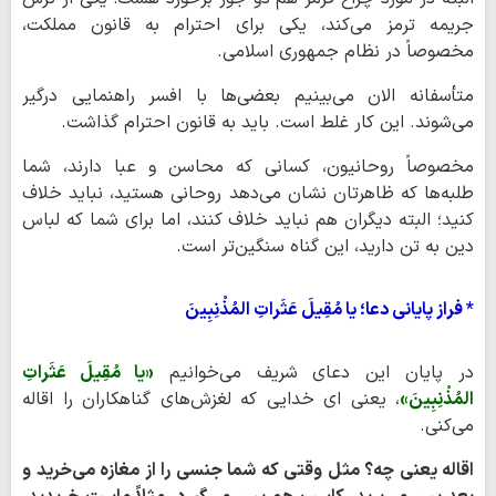
جریمه ترمز می‌کند، یکی برای احترام به قانون مملکت،
مخصوصاً در نظام جمهوری اسلامی.
متأسفانه الان می‌بینیم بعضی‌ها با افسر راهنمایی درگیر
می‌شوند. این کار غلط است. باید به قانون احترام گذاشت.
مخصوصاً روحانیون، کسانی که محاسن و عبا دارند، شما
طلبه‌ها که ظاهرتان نشان می‌دهد روحانی هستید، نباید خلاف
کنید؛ البته دیگران هم نباید خلاف کنند، اما برای شما که لباس
دین به تن دارید، این گناه سنگین‌تر است.
* فراز پایانی دعا؛ یا مُقِیلَ عَثَراتِ المُذْنِبِینَ
در پایان این دعای شریف می‌خوانیم
«یا مُقِیلَ عَثَراتِ
المُذْنِبِینَ»
، یعنی ای خدایی که لغزش‌های گناهکاران را اقاله
می‌کنی.
اقاله یعنی چه؟ مثل وقتی که شما جنسی را از مغازه می‌خرید و