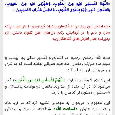
«اللَّهُمَّ اغْسِلْنِی فِیْهِ مِنَ الذُّنُوبِ، وَطَهِّرْنِی فِیْهِ مِنَ العُیُوبِ،
وَامْتَحِنْ قَلْبِی فِیْهِ بِتَقْوی القُلُوبِ، یا مُقِیلَ عَثَراتِ المُذْنِبِینَ.»
«خدایا در این روز مرا از گناهان پاکیزه گردان، و از هر عیب پاک
ساز، و دلم را در آزمایش رتبه دل‌های اهل تقوی بخش، ‌ای
پذیرنده عذر لغزش‌های گناهکاران.»
بسم الله الرحمن الرحیم، در تشریح و تفسیر دعای روز بیست و
سوم ماه مبارک رمضان، مفاهیم عمیقی نهفته است که به شرح
زیر می‌توان آن را بیان کرد:
این دعای شریف با عبارت
«اللَّهُمَّ اغْسِلْنِی فِیْهِ مِنَ الذُّنُوبِ»
آغاز
می‌شود که در آن، بنده از خداوند متعال درخواست پاکسازی و
شستشوی معنوی از گناهان را دارد.
این مفهوم را می‌توان به مهمانی تشبیه کرد که در آن، ماه
رمضان به عنوان
«ضیافت الله»
شناخته می‌شود و بندگان