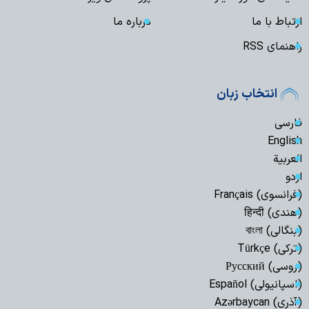
ارتباط با ما
درباره ما
راهنمای RSS
انتخاب زبان
فارسی
English
العربیة
اردو
(فرانسوی) Français
(هندی) हिन्दी
(بنگالی) বাংলা
(ترکی) Türkçe
(روسی) Русский
(اسپانیولی) Español
(آذری) Azərbaycan