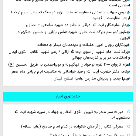
اسلامی است
۸ درس جهانی و تمدنی «مقاومت» ملت ایران در جنگ تحمیلی سوم / دنیا
ارزش مقاومت را فهمید
دیدار نمایندگان آیت‌الله اعرافی با خانواده شهید سامعی + تصاویر
تصاویر /مراسم بزرگداشت خلبان شهید عباس بابایی و حسین لشگری در
قزوین
خبرنگاران راویان امین حقیقت و دیده‌بانان بیدار جامعه‌اند
بزرگداشت امام شهید از سوی آیت‌الله اراکی / رهبر شهید انقلاب؛ الگوی ایمان
و استقامت در برابر قدرت‌های جهانی
اعزام کاروان ۲۰۰ نفره نوجوانان کهگیلویه و بویراحمدی به طریق الحسین (ع)
برنامه دفتر حضرت آیت الله وحید خراسانی به مناسبت ایام پایانی ماه صفر
فیلم| جذب و پذیرش مدارس علمیه استان گیلان
جدیدترین اخبار
میراث سبز محراب؛ تبیین الگوی انتظار و جهاد در سیره شهید آیت‌الله
دستغیب+…
معرفی کتاب راز آرامش خانواده در کلام امام صادق (علیه‌السلام)
چرا 17 مرداد به عنوان روز خبرنگار نامیده شد؟