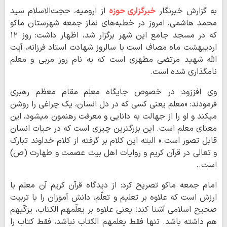
به گزارش خبرنگار
خبرگزاری حوزه
از ارومیه، حجت‌الاسلام سید
محمد هاشمی، امروز در خطبه‌های نماز جمعه شهرستان ماکو
که در مسجد جامع این شهر برگزار شد، اظهار داشت: روز ۱۲
اردیبهشت ماه مصاف است با سالروز شهادت استاد فرزانه، آیت
الله شهید مرتضی مطهری است که به نام روز مربی و معلم
نام‍گذاری شده است.
وی افززود: در خصوص جایگاه معلم مقام معظم رهبری
فرمودند: «معلم یعنی کسی که در دل انسان، یک چراغی را روشن
می‏کند و او را از جهالت به دانایی و معرفت رهنمون می‏شود، این
معنای معلم است. این بزرگترین چیزی است که در حیات انسان
قابل تصور است.» البته این کلام بر گرفته از کلام خداوند تبارک
و تعالی در قرآن کریم و روایات اهل بیت عصمت و طهارت (ص)
است..
امام جمعه ماکو تصریح کرد: از دیدگاه قرآن کریم آن معلم با
ارزش است که علاوه بر تعلیم و تعلّم، دانش آموزان را با تربیت
صحیح اسلامی آشنا کند؛ یعنی علاوه بر یعلّمهم الکتاب، یزکّیهم
هم داشته باشد. تنها فقط یعلمهم الکتاب نباشد، فقط کتاب را