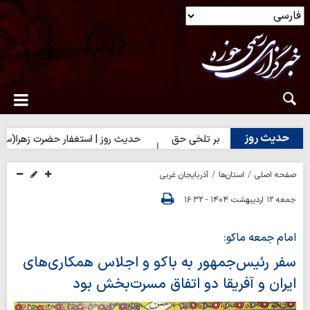
حدیث روز
وز | شکیبایی بر تلخی حق
حدیث روز | استغفار حضرت زهرا(س) برای زا
صفحه اصلی
استان‌ها
آذربایجان غربی
جمعه ۱۲ اردیبهشت ۱۴۰۴ - ۱۶:۳۲
امام جمعه ماکو:
سفر رئیس‌جمهور به باکو و اجلاس همکاری‌های
ایران و آفریقا دو اتفاق مسرت‌بخش بود