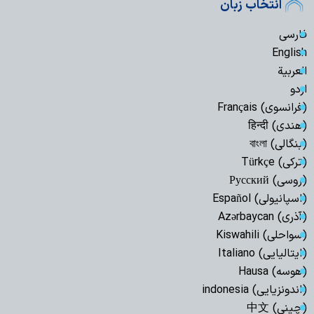
انتخاب زبان
فارسی
English
العربیة
اردو
(فرانسوی) Français
(هندی) हिन्दी
(بنگالی) বাংলা
(ترکی) Türkçe
(روسی) Русский
(اسپانیولی) Español
(آذری) Azərbaycan
(سواحلی) Kiswahili
(ایتالیایی) Italiano
(هوسه) Hausa
(اندونزیایی) indonesia
(چینی) 中文