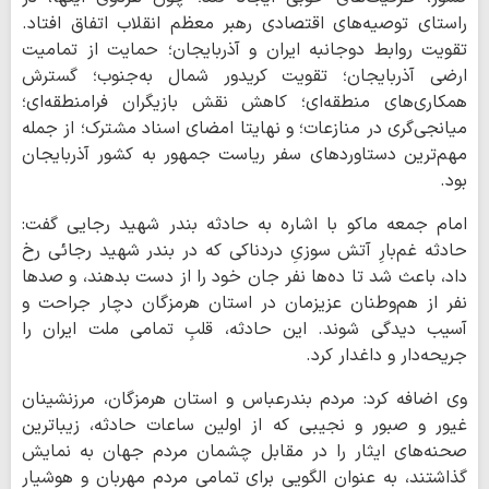
راستای توصیه‌های اقتصادی رهبر معظم انقلاب اتفاق افتاد.
تقویت روابط دوجانبه ایران و آذربایجان؛ حمایت از تمامیت
ارضی آذربایجان؛ تقویت کریدور شمال به‌جنوب؛ گسترش
همکاری‌های منطقه‌ای؛ کاهش نقش بازیگران فرامنطقه‌ای؛
میانجی‌گری در منازعات؛ و نهایتا امضای اسناد مشترک؛ از جمله
مهم‌ترین دستاوردهای سفر ریاست جمهور به کشور آذربایجان
بود.
امام جمعه ماکو با اشاره به حادثه بندر شهید رجایی گفت:
حادثه غم‌بارِ آتش سوزیِ دردناکی که در بندر شهید رجائی رخ
داد، باعث شد تا ده‌ها نفر جان خود را از دست بدهند، و صدها
نفر از هم‌وطنان عزیزمان در استان هرمزگان دچار جراحت و
آسیب دیدگی شوند. این حادثه، قلبِ تمامی ملت ایران را
جریحه‌دار و داغدار کرد.
وی اضافه کرد: مردم بندرعباس و استان هرمزگان، مرزنشینان
غیور و صبور و نجیبی که از اولین ساعات حادثه، زیباترین
صحنه‌های ایثار را در مقابل چشمان مردم جهان به نمایش
گذاشتند، به عنوان الگویی برای تمامی مردم مهربان و هوشیار