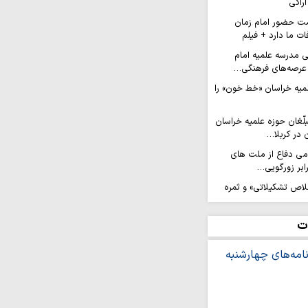
اراکی
ت حضور امام زمان
ات ما دارد + فیلم
ی مدرسه علمیه امام
عرصه‌های فرهنگی…
لمیه خراسان «خط خون» را
لّغان حوزه علمیه خراسان
 در کربلا…
امی دفاع از ملت های
ابر زورگویی…
لاص تشکیلاتی» و ثمره
ن(ع) است
عزام کاروان ۲۰۰ نفره نوجوانان کهگیلویه و
ت
الحسین…
رویش من» در مسیر نجف
ان جهادی حوزه علمیه