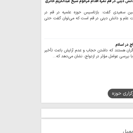
ش دینی در قم ثمره اقدام مرحوم شیخ عبدالکریم حائری
ایران اسلامی است
برنامه دفتر حضرت
مین سعیدی گفت: بازتاسیس حوزه علمیه در قم در
به مناسبت ایام پایان
 علم و دانش دینی در قم است که می‌توان گفت حتی
«اربعین شهیدان»
صافی گلپایگانی(ره)
حوزویان ساختار د
دهند
ج در اسلام
گران هستند که داشتن حجاب و عدم آرایش باعث تأخیر
توصیه پلیس راه ق
 با بررسی عوامل مؤثر در ازدواج، نشان می‌دهد که…
استراحت در مسیر، 
اخلاص و روحیه 
خادمان نماز جمعه ا
حضور ۲۵ 
اربعین حسینی در کربل
گزاری حوزه
از اوکراین تا ایران
سرشناس ایتالیایی، مار
سینمای مستند با
در جنگ رمضان را ثب
مفتی صور و جبل 
و راه امام صدر برای 
یمیل