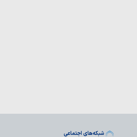
م حسین(ع) هرگز در
می‌شوند
شبکه‌های اجتماعی