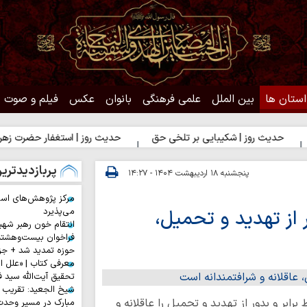
استان ها
بین الملل
علمی فرهنگی
بانوان
عکس
فیلم و صوت
 روز | شکیبایی بر تلخی حق
حدیث روز | استغفار حضرت زهرا(س) برای
پربازدیدتری
پنجشنبه ۱۸ اردیبهشت ۱۴۰۴ - ۱۴:۲۷
مرکز پژوهش‌های اس
ر از تهدید و تحمیل،
می‌پذیرد
انتقام خون رهبر شهی
فراخوان بیست‌وهشت
حوزه تمدید شد + جز
معرفی کتاب | «علل ا
تحقیق آیت‌الله سید ف
شیخ الجعید: تقریب س
رابر و بدور از تهدید و تحمیل را عاقلانه و
مبارک در مسیر وحد