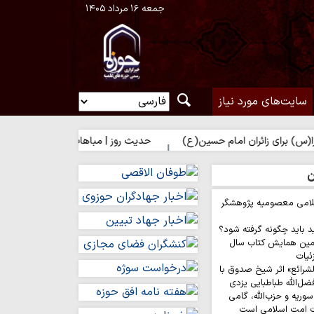
جمعه ۱۶ مرداد ۱۴۰۵
سایت‌های مورد نیاز
 زائران امام حسین(ع)
حدیث روز | مباهات خداوند به زائر امام حسین(
ن
لامی معصومیه پژوهشگر
د باید چگونه گرفته شود؟
مین همایش کتاب سال
ئیات
لشرائع» اثر شیخ صدوق با
ضل‌الله طباطبایی یزدی
وریه و حزب‌الله، گامی
ت امت اسلامی است