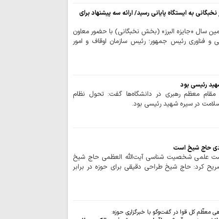
حفظ تنگه هرمز، 
است / دشمن به هیچ
بگانی به ایستگاه پایانی رسید/ ارائه سه پیشنهاد برای
ن سال «جایزه البرز» (بخش نخبگانی) با حضور معاون
اعراف
 و فناوری رئیس جمهور؛ رئیس سازمان اوقاف و امور
بهره‌مندی از حک
انفاق است
اربعین امسال تج
به قائد شهید بود
هید رئیسی بود
 مقام معظم رهبری در دانشگاه‌ها گفت: تحول نظام
اردوگاه جدید دان
امت در سیره شهید رئیسی بود.
قم احداث می‌شود
صیانت از هویت د
هم‌افزایی همه دستگا
چشم‌انداز برنامه 
ردی حاج شیخ است
مصطفوی (ره) کاشان
ست علمی شخصیت شناسی آیت‌الله العظمی حاج شیخ
مرکز پژوهش‌های
صریح کرد: حاج شیخ طراحی دقیقی برای حوزه در برابر
پژوهشگر می‌پذیرد
زن، کنشگری آگاه در
دینی
استمرار مسیر شهد
معظّم کل قوا در گفت‌وگو با خبرگزاری حوزه: