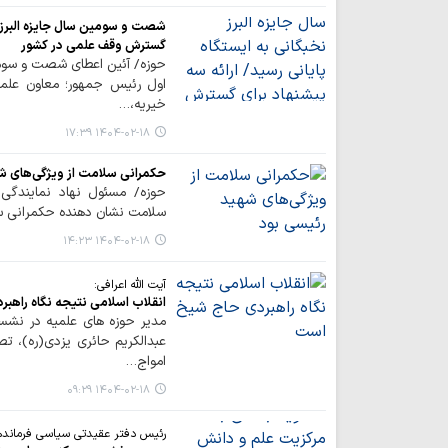
شصت و سومین سال جایزه البرز نخ
گسترش وقف علمی در کشور
حوزه/ آئین اعطای شصت و سومی
اول رئیس جمهور؛ معاون علمی
خیریه،…
۱۴۰۴-۰۲-۱۸ ۱۷:۳۹
حکمرانی سلامت از ویژگی‌های ش
حوزه/ مسئول نهاد نمایندگی
سلامت نشان دهنده حکمرانی سل
۱۴۰۴-۰۲-۱۸ ۱۴:۲۳
آیت الله اعرافی:
انقلاب اسلامی نتیجه نگاه راهب
مدیر حوزه های علمیه در نش
عبدالکریم حائری یزدی(ره)، ت
امواج…
۱۴۰۴-۰۲-۱۸ ۰۹:۲۹
رئیس دفتر عقیدتی سیاسی فرماندهی 