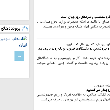
امام حسین(ع) ک
است
زبان می‌تواند عام
فاع متناسب با نبردهای روز جهان است
سقوط انسان باشد
سلح با تأکید بر اینکه تجهیزات وزارت دفاع متناسب با
جهیزات دفاعی ایران شبکه محور و هوشمند هستند.
پرونده‌های 
توسعه زیرساخت‌
متناسب با شتاب صن
دیدار نمایندگان آی
شهید سامعی + تصاو
نهمین نمایشگاه بین‌المللی نفت تهران:
 پتروشیمی به دانشگاه‌ها ضروری و یک رویداد برد ـ برد
نورلایب
ت‌های حوزه نفت، گاز و پتروشیمی به دانشگاه‌های
 رویداد برد-برد دانست و گفت: چنین اتصالی موجب
کارنامه موکب م
اربعین؛ از ۵۰ هزار پرس غذای روزانه…
موکب امامزادگان ق
و معنوی برای زائران 
رژیم صهیونی؛
روی‌تان می‌گشاییم
امامزادگان قم
ان انقلاب اسلامی به مقامات آمریکا و رژیم صهیونیستی
اط
بهکار رژیم صهیونیستی این روزها زیاد حرف می‌زند…
کرامت تا پایان ماه ص