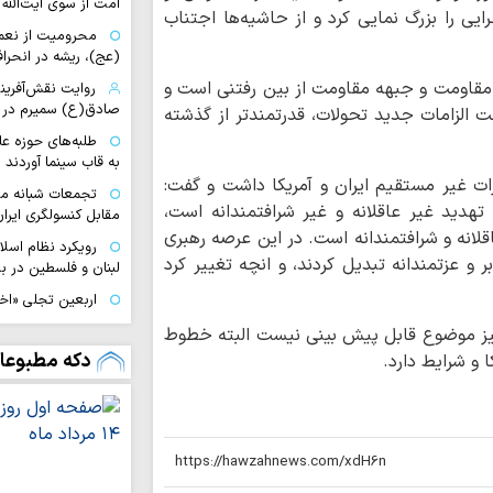
امت از سوی آیت‌الله 
ایی را بزرگ نمایی کرد و از حاشیه‌ها اجتناب
محرومیت از نعم
(عج)، ریشه در انحراف
مقاومت و جبهه مقاومت از بین رفتنی است و
روایت نقش‌آفرین
صادق(ع) سمیرم در 
الزامات جدید تحولات، قدرتمندتر از گذشته
طلبه‌های حوزه ع
به قاب سینما آوردند
رات غیر مستقیم ایران و آمریکا داشت و گفت:
تجمعات شبانه مب
هدید غیر عاقلانه و غیر شرافتمندانه است،
مقابل کنسولگری ایران
اقلانه و شرافتمندانه است. در این عرصه رهبری
رویکرد نظام اسل
 و عزتمندانه تبدیل کردند، و انچه تغییر کرد
لبنان و فلسطین در بر
اربعین تجلی «اخ
دگرخواهی امام حسی
نیز موضوع قابل پیش بینی نیست البته خطوط
ا
دکه مطبوعا
 و شرایط دارد.
بویراحمدی به طریق 
تجربه متفاوت «
تا کربلا
ناگفته‌های مبلغ
خراسان از مسیر عشق