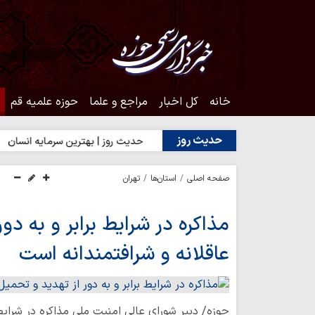
خانه
کل اخبار
مراجع و علما
حوزه علمیه قم
حدیث روز
دن به محبت اهل‌بیت(ع)
حدیث روز | بهترین سرمایه انسان
حدیث
صفحه اصلی
استان‌ها
تهران
مذاکره در شرایط برابر و به دو
عاقلانه و شرافتمندانه است
حوزه/ دبیر شورای عالی امنیت ملی مذاکره در شرایط ب