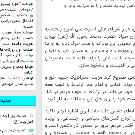
مباحث "حوزه پیشرو و
می تهدید دشمن را به شرایط برابر و
/ «وسائل الشیعه» می
لگدمال شدن ترامپ تا 
مشایه
ن، دبیر شورای عالی امنیت ملی امروز پنجشنبه
حجاب؛ سنگر هویت دی
هان و مدیران سپاه حضرت محمد رسول الله (ص) تهران
دشمن، تغییر پوشش ب
م خمینی این بود که با ملت حرف زد و به ان‌ها
هویت جامعه است
صفحه اول روزنامه‌های چهارشن
ن هویت داد و مردم را به میدان اورد و اکنون
برنامه دفتر حضرت آی
مردم باشد، انان را برای اقامه قسط به میدان
مناسبت ایام پایانی م
می را قدرتمند و باشکوه سازد.
فیلم| جذب و پذیرش 
گیلان
امی تصریح کرد: مزیت استراتژیک جبهه حق و
اربعین؛ شاه‌کلید مق
پیام انقلاب و امام هم، ارتباط با قلوب همه
مسیر تمدن مهدوی
د می‌داند در ارتباط با قلوب مردم در کنار
مت خود را برای حل این مشکلات به کار گیرد.
جدیدتر
ه‌ای دشمن علیه ملت ایران اشاره کرد و تاکید
حدیث روز | راه
ال کردن گسل‌های سیاسی و اجتماعی، و ایجاد
اهل‌بیت(ع)
 اقشار مردم امروز در دستور کار دشمن است و
تصاویر/ مراسم ب
ور، و وحدت کلمه و حمایت از مسئولان و