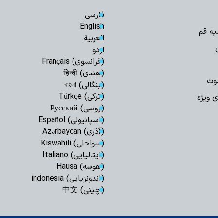
فارسی
English
یه قم
العربیة
اردو
(فرانسوی) Français
(هندی) हिन्दी
وت
(بنگالی) বাংলা
(ترکی) Türkçe
ی ویژه
(روسی) Русский
(اسپانیولی) Español
(آذری) Azərbaycan
(سواحلی) Kiswahili
(ایتالیایی) Italiano
(هوسه) Hausa
(اندونزیایی) indonesia
(چینی) 中文