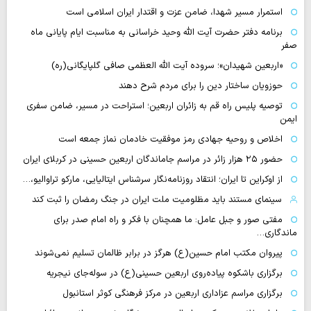
استمرار مسیر شهدا، ضامن عزت و اقتدار ایران اسلامی است
برنامه دفتر حضرت آیت الله وحید خراسانی به مناسبت ایام پایانی ماه
صفر
«اربعین شهیدان»؛ سروده آیت الله العظمی صافی گلپایگانی(ره)
حوزویان ساختار دین را برای مردم شرح دهند
توصیه پلیس راه قم به زائران اربعین؛ استراحت در مسیر، ضامن سفری
ایمن
اخلاص و روحیه جهادی رمز موفقیت خادمان نماز جمعه است
حضور ۲۵ هزار زائر در مراسم جاماندگان اربعین حسینی در کربلای ایران
از اوکراین تا ایران؛ انتقاد روزنامه‌نگار سرشناس ایتالیایی، مارکو تراوالیو،…
سینمای مستند باید مظلومیت ملت ایران در جنگ رمضان را ثبت کند
مفتی صور و جبل عامل: ما همچنان با فکر و راه امام صدر برای
ماندگاری…
پیروان مکتب امام حسین(ع) هرگز در برابر ظالمان تسلیم نمی‌شوند
برگزاری باشکوه پیاده‌روی اربعین حسینی(ع) در سوله‌جای نیجریه
برگزاری مراسم عزاداری اربعین در مرکز فرهنگی کوثر استانبول