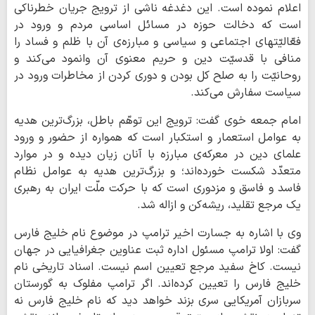
اعلام نموده است. این دغدغه ناشی از ترویج جریان خطرناکی
است که دخالت حوزه در مسائل اساسی مردم و ورود در
فعّالیّتهای اجتماعی و سیاسی و مبارزه‌ی آن با ظلم و فساد را
منافی با قدسیّت دین و حریم معنوی آن وانمود می‌کند و
روحانیّت را به صلح کل بودن و دوری کردن از مخاطرات ورود در
سیاست سفارش می‌کند.
امام جمعه خوی گفت: ترویج این توهّم باطل، بزرگ‌ترین هدیه
به عوامل استعمار و استکبار است که همواره از حضور و ورود
علمای دین در معرکه‌ی مبارزه‌ با آنان زیان دیده و در موارد
متعدّد شکست خورده‌اند؛ و بزرگ‌ترین هدیه به عوامل نظام
فاسد و فاسق و مزدوری است که با حرکت ملّت ایران به رهبری
یک مرجع تقلید، ریشه‌کن و ازاله شد.
وی با اشاره به جسارت اخیر ترامپ در موضوع نام خلیج فارس
گفت: اولا ترامپ مسئول اداره ثبت عناوین جغرافیایی در جهان
نیست. کاخ سفید مرجع تعیین اسم نیست. اسناد تاریخی نام
خلیج فارس را تعیین کرده‌اند. اگر ترامپ مفلوک به گورستان
سربازان آمریکایی سری بزند خواهد دید که نام خلیج فارس نه