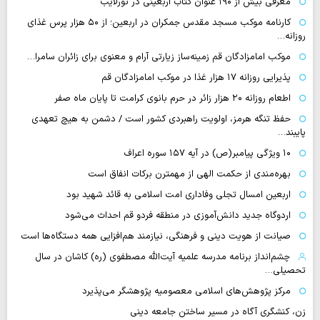
معرفی بیش از ۱۹۰ عنوان کتاب اربعینی در نورلایب
کارنامه موکب مسجد مقدس جمکران در اربعین؛ از ۵۰ هزار پرس غذای
روزانه…
موکب امامزادگان قم زمینه‌ساز زیارتی آرام و معنوی برای زائران سامرا…
پذیرایی روزانه ۱۷ هزار غذا در موکب امامزادگان قم
اطعام روزانه ۲۰ هزار زائر در حرم بانوی کرامت تا پایان ماه صفر
حفظ تنگه هرمز، اولویت راهبردی کشور است / دشمن به هیچ تعهدی
پایبند…
۱۰ ویژگی پیامبر(ص) در آیه ۱۵۷ سوره اعراف
بهره‌مندی از حکمت الهی از مهمترن برکات انفاق است
اربعین امسال تجلی وفاداری امت اسلامی به قائد شهید بود
اردوگاه جدید دانش‌آموزی در منطقه فردو قم احداث می‌شود
صیانت از هویت دینی و فرهنگی، نیازمند هم‌افزایی همه دستگاه‌ها است
چشم‌انداز برنامه مدرسه علمیه آیت‌الله مصطفوی (ره) کاشان در سال
تحصیلی…
مرکز پژوهش‌های اسلامی معصومیه پژوهشگر می‌پذیرد
زن، کنشگری آگاه در مسیر ساختن جامعه دینی