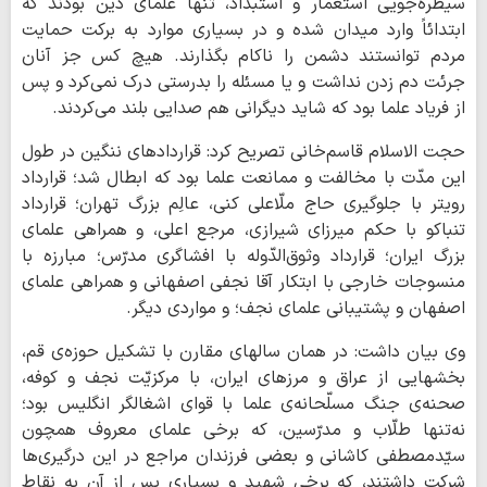
سیطره‌جویی استعمار و استبداد، تنها علمای دین بودند که
ابتدائاً وارد میدان شده و در بسیاری موارد به برکت حمایت
مردم توانستند دشمن را ناکام بگذارند. هیچ کس جز آنان
جرئت دم زدن نداشت و یا مسئله را بدرستی درک نمی‌کرد و پس
از فریاد علما بود که شاید دیگرانی هم صدایی بلند می‌کردند.
حجت الاسلام قاسم‌خانی تصریح کرد: قراردادهای ننگین در طول
این مدّت با مخالفت و ممانعت علما بود که ابطال شد؛ قرارداد
رویتر با جلوگیری حاج ملّاعلی کنی، عالِم بزرگ تهران؛ قرارداد
تنباکو با حکم میرزای شیرازی، مرجع اعلی، و همراهی علمای
بزرگ ایران؛ قرارداد وثوق‌الدّوله با افشاگری مدرّس؛ مبارزه با
منسوجات خارجی با ابتکار آقا نجفی اصفهانی و همراهی علمای
اصفهان و پشتیبانی علمای نجف؛ و مواردی دیگر.
وی بیان داشت: در همان سالهای مقارن با تشکیل حوزه‌ی قم،
بخشهایی از عراق و مرزهای ایران، با مرکزیّت نجف و کوفه،
صحنه‌ی جنگ مسلّحانه‌ی علما با قوای اشغالگر انگلیس بود؛
نه‌تنها طلّاب و مدرّسین، که برخی علمای معروف همچون
سیّدمصطفی کاشانی و بعضی فرزندان مراجع در این درگیری‌ها
شرکت داشتند، که برخی شهید و بسیاری پس از آن به نقاط