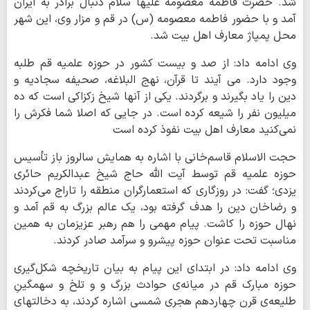
شد. حضرت فاطمه معصومه علیها سلام دنبال برادر به ایران
آمد و با حضور فاطمه معصومه (س) در قم و مزار وی، این شهر
محل پمپاژ معارف اهل بیت شد.
وی ادامه داد: از صد و بیست کشور در حوزه علمیه قم طلبه
وجود دارد. می آیند تا قرآن، نهج البلاغه، صحیفه سجادیه و
دین را یاد بگیرند و برگردند. یکی از آنها شیخ زکزاکی است که ده
میلیون نفر را شیعه کرده است. در جایی که اصلا شما فکرش را
نمی‌کنید معارف اهل بیت نفوذ کرده است
حجت الاسلام قاسم‌خانی با اشاره به همایش سالروز باز تأسیس
حوزه علمیه قم توسط آیت الله حاج شیخ عبدالکریم حائری
یزدی؛ گفت: در روزگاری که استعمارگران منطقه را تاراج می‌کردند
و رضاخان دین را هدف گرفته بود، یک عالم بزرگ به قم آمد و
نهال حوزه را کاشت. پیام مهمی را هم رهبر عزیزمان به همین
مناسبت تحت عنوان حوزه پیشرو و سرآمد صادر کردند.
وی ادامه داد: در ابتدای این پیام به بیان تاریخچه شکل‌گیری
حوزه مبارک قم در میانه‌ی‌ حوادث بزرگ و و تلخ و سهمگینِ
طلیعه‌ی قرن چهاردهم هجری شمسی اشاره کردند، به دخالتهای