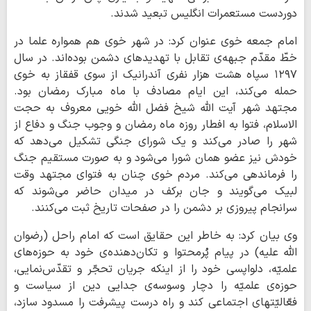
دوردست مستعمرات انگلیس تبعید شدند.
امام جمعه خوی عنوان کرد: در شهر خوی هم همواره علما در
خطّ مقدّم جبهه‌ی تقابل با تهدیدهای دشمن بوده‌اند. در سال
۱۲۹۷ سپاه هشت هزار نفری آندرانیک از سوی قفقاز به خوی
حمله می‌کند، این ایام مصادف با ماه مبارک رمضان بود.
مجتهد شهر آیت الله شیخ فضل الله خویی معروف به حجت
الاسلام، فتوا به افطار روزه ماه رمضان و وجوب جنگ و دفاع از
شهر را صادر می‌کند و یک شورای جنگی تشکیل می‌دهد که
خودش نیز عضو همان شورا می‌شود و به صورت مستقیم جنگ
را فرماندهی می‌کند. مردم خوی چنان به فتوای مجتهد وقت
لبیک می‌گویند و جان برکف در میدان حاضر می‌شوند که
سرانجام پیروزی بر دشمن را در صفحات تاریخ ثبت می‌کنند.
وی بیان کرد: به خاطر این حقایق است که امام راحل (رضوان
الله علیه) در پیام پُرمحتوا و تکان‌دهنده‌ی خود به حوزه‌های
علمیّه، دلواپسی خود را از اینکه جریان تحجّر و تقدّس‌نمایی،
حوزه‌ی علمیّه را دچار وسوسه‌ی جدایی دین از سیاست و
فعّالیّتهای اجتماعی کند و راه درست پیشرفت را مسدود سازد،