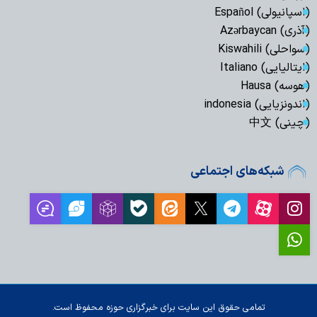
(اسپانیولی) Español
(آذری) Azərbaycan
(سواحلی) Kiswahili
(ایتالیایی) Italiano
(هوسه) Hausa
(اندونزیایی) indonesia
(چینی) 中文
شبکه‌های اجتماعی
تمامی حقوق این سایت برای خبرگزاری حوزه محفوظ است.