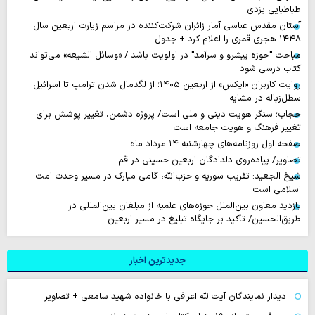
طباطبایی یزدی
آستان مقدس عباسی آمار زائران شرکت‌کننده در مراسم زیارت اربعین سال
۱۴۴۸ هجری قمری را اعلام کرد + جدول
مباحث "حوزه پیشرو و سرآمد" در اولویت باشد / «وسائل الشیعه» می‌تواند
کتاب درسی شود
روایت‌ کاربران «ایکس» از اربعین ۱۴۰۵؛ از لگدمال شدن ترامپ تا اسرائیل
سطل‌زباله‌ در مشایه
حجاب؛ سنگر هویت دینی و ملی است/ پروژه دشمن، تغییر پوشش برای
تغییر فرهنگ و هویت جامعه است
صفحه اول روزنامه‌های چهارشنبه ۱۴ مرداد ماه
تصاویر/ پیاده‌روی دلدادگان اربعین حسینی در قم
شیخ الجعید: تقریب سوریه و حزب‌الله، گامی مبارک در مسیر وحدت امت
اسلامی است
بازدید معاون بین‌الملل حوزه‌های علمیه از مبلغان بین‌المللی در
طریق‌الحسین/ تأکید بر جایگاه تبلیغ در مسیر اربعین
جدیدترین اخبار
دیدار نمایندگان آیت‌الله اعرافی با خانواده شهید سامعی + تصاویر