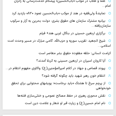
علما و طلاب در موکب «باب‌الحسین» پیشگام خدمت‌رسانی به زائران
امام…
نمایندهٔ ولی‌فقیه در هند از موکب «باب‌الحسین عمود ۸۲۰» بازدید کرد
بیانیه مشترک سازمان های حقوق بشری: دولت بحرین به آزار و سرکوب
سازمان‌یافته…
برگزاری اربعین حسینی در بنگال غربی هند+ فیلم
شیخ الجعید: تقریب سوریه و حزب‌الله، گامی مبارک در مسیر وحدت امت
اسلامی…
کرامت انسانی؛ حلقه مفقوده حقوق بشر معاصر است
آیا کاروان اسیران در اربعین حسینی به کربلا آمدند؟
پیوند قصاص و جهاد در کلام امیرالمؤمنین(ع)؛ واکاوی مفهوم انتقام در…
انتقام خون رهبر شهید باید چگونه گرفته شود؟
از پرچم سرخ تا هشتگ «باید برخاست»؛ پویشهای محتوایی برای تحقق
خونخواهی
نقش محوری رهبری در حفظ مصالح عمومی و خنثی‌سازی فتنه‌ها
نام امام حسین(ع) و زیارت قبر او شعار و علامت دین است