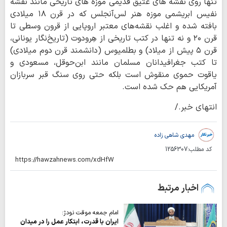
تنها روی نقشه های عتیق قدیمی موزه های تاریخی مانند نقشه
نفیس ابریشمی موزه هنر لس‌آنجلس که در قرن ۱۸ میلادی
بافته شده و اغلب نقشه‌های معتبر اروپایی از قرون وسطی تا
قرن ۲۰ و نه تنها در کتب تاریخی از هِرودوت (تاریخ‌نگار یونانی،
قرن ۵ پیش از میلاد) و بطلمیوس (دانشمند قرن دوم میلادی)
تا کتب جغرافیدانان مسلمان مانند ابن‌حوقل، مسعودی و
یاقوت حموی منقوش است بلکه حتی روی سنگ قبر سربازان
آمریکایی هم حک شده است.
انتهای خبر./
مهدی شاهی زاده
کد مطلب:
1256307
اخبار مرتبط
امام جمعه موقت نودژ:
ایران با قدرت، ابتکار عمل را در میدان