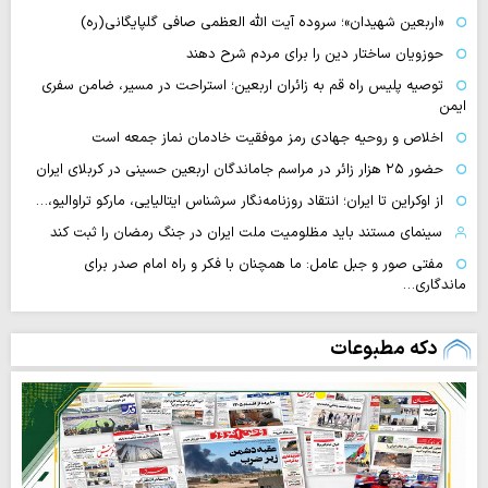
«اربعین شهیدان»؛ سروده آیت الله العظمی صافی گلپایگانی(ره)
حوزویان ساختار دین را برای مردم شرح دهند
توصیه پلیس راه قم به زائران اربعین؛ استراحت در مسیر، ضامن سفری
ایمن
اخلاص و روحیه جهادی رمز موفقیت خادمان نماز جمعه است
حضور ۲۵ هزار زائر در مراسم جاماندگان اربعین حسینی در کربلای ایران
از اوکراین تا ایران؛ انتقاد روزنامه‌نگار سرشناس ایتالیایی، مارکو تراوالیو،…
سینمای مستند باید مظلومیت ملت ایران در جنگ رمضان را ثبت کند
مفتی صور و جبل عامل: ما همچنان با فکر و راه امام صدر برای
ماندگاری…
دکه مطبوعات