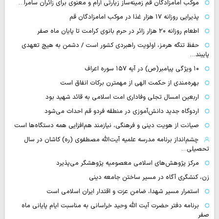
موکب امامزادگان قم زمینه‌ساز زیارتی آرام و معنوی برای زائران سامرا…
پذیرایی روزانه ۱۷ هزار غذا در موکب امامزادگان قم
اطعام روزانه ۲۰ هزار زائر در حرم بانوی کرامت تا پایان ماه صفر
حفظ تنگه هرمز، اولویت راهبردی کشور است / دشمن به هیچ تعهدی
پایبند…
۱۰ ویژگی پیامبر(ص) در آیه ۱۵۷ سوره اعراف
بهره‌مندی از حکمت الهی از مهمترن برکات انفاق است
اربعین امسال تجلی وفاداری امت اسلامی به قائد شهید بود
اردوگاه جدید دانش‌آموزی در منطقه فردو قم احداث می‌شود
صیانت از هویت دینی و فرهنگی، نیازمند هم‌افزایی همه دستگاه‌ها است
چشم‌انداز برنامه مدرسه علمیه آیت‌الله مصطفوی (ره) کاشان در سال
تحصیلی…
مرکز پژوهش‌های اسلامی معصومیه پژوهشگر می‌پذیرد
زن، کنشگری آگاه در مسیر ساختن جامعه دینی
استمرار مسیر شهدا، ضامن عزت و اقتدار ایران اسلامی است
برنامه دفتر حضرت آیت الله وحید خراسانی به مناسبت ایام پایانی ماه
صفر