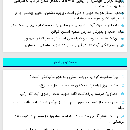
روایت‌ کاربران «ایکس» از اربعین ۱۴۰۵؛ از لگدمال شدن ترامپ تا اسرائیل
سطل‌زباله‌ در مشایه
حجاب؛ سنگر هویت دینی و ملی است/ پروژه دشمن، تغییر پوشش برای
تغییر فرهنگ و هویت جامعه است
برنامه دفتر حضرت آیت الله وحید خراسانی به مناسبت ایام پایانی ماه صفر
فیلم| جذب و پذیرش مدارس علمیه استان گیلان
اربعین؛ شاه‌کلید مقاومت و دیپلماسی امت در مسیر تمدن مهدوی
دیدار نمایندگان آیت‌الله اعرافی با خانواده شهید سامعی + تصاویر
جدیدترین اخبار
چرا «مقایسه کردن» ، ریشه اصلیِ رنج‌های خانوادگی است؟
حدیث روز | راه نزدیک شدن به محبت اهل‌بیت(ع)
تصاویر/ مراسم بزرگداشت قائد شهید امت از سوی آیت‌الله اراکی
محرومیت از نعمت حضور امام زمان (عج)، ریشه در انحرافات ما دارد +
فیلم
روایت نقش‌آفرینی مدرسه علمیه امام صادق(ع) سمیرم در عرصه‌های
فرهنگی…