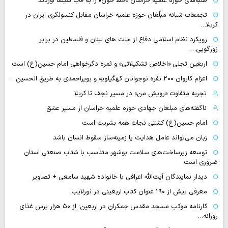
طلبه‌های حوزه علمیه خراسان «خط خون» را به قاب سینما آوردند
تجمعات شبانه مبلّغان حوزه علمیه خراسان مقابل کنسولگری ایران در
کربلا…
رویکرد نظام اسلامی دفاع از ملت های لبنان و فلسطین در برابر
زورگویی…
اربعین تجلی «اخلاص تشکیلاتی» و ثمره دگرخواهی امام حسین(ع) است
اعزام کاروان ۲۰۰ نفره نوجوانان کهگیلویه و بویراحمدی به طریق الحسین…
تجربه متفاوت «رویش من» در مسیر نجف تا کربلا
ناگفته‌های مبلغان جهادی حوزه علمیه خراسان از مسیر عشق
امام حسین(ع) کشتی نجات همه بشریت است
زبان می‌تواند عامل هدایت یا زمینه‌ساز سقوط انسان باشد
توسعه زیرساخت‌های سلامت بوشهر متناسب با شتاب صنعتی استان
ضروری است
دیدار نمایندگان آیت‌الله اعرافی با خانواده شهید سامعی + تصاویر
معرفی بیش از ۱۹۰ عنوان کتاب اربعینی در نورلایب
کارنامه موکب مسجد مقدس جمکران در اربعین؛ از ۵۰ هزار پرس غذای
روزانه…