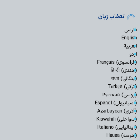
انتخاب زبان
فارسی
English
العربیة
اردو
(فرانسوی) Français
(هندی) हिन्दी
(بنگالی) বাংলা
(ترکی) Türkçe
(روسی) Русский
(اسپانیولی) Español
(آذری) Azərbaycan
(سواحلی) Kiswahili
(ایتالیایی) Italiano
(هوسه) Hausa