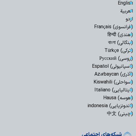
English
العربیة
اردو
(فرانسوی) Français
(هندی) हिन्दी
(بنگالی) বাংলা
(ترکی) Türkçe
(روسی) Русский
(اسپانیولی) Español
(آذری) Azərbaycan
(سواحلی) Kiswahili
(ایتالیایی) Italiano
(هوسه) Hausa
(اندونزیایی) indonesia
(چینی) 中文
شبکه‌های اجتماعی