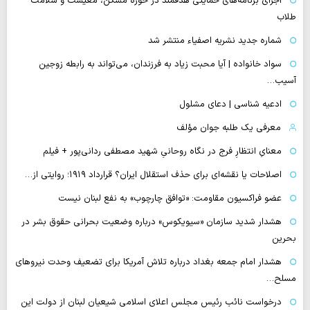
اجرای برنامه‌های حمایتی هدفمند در حوزه مسکن، معیشت و سلامت
طلاب
شماره جدید نشریه اصفیاء منتشر شد
سواد خانواده | آیا محبت زیاد به فرزندان، می‌تواند به رابطه زوجین
آسیب…
ادعیه شناسی | دعای مشلول
معرفی یک طلبه جوان مؤلف
معنایِ انتظارِ فرج در نگاه روحانیِ شهید مصطفی ردانی‌پور + فیلم
اصلاحات یا نقشه‌ای برای حذف استقلال ایران؟ قرارداد ۱۹۱۹؛ روایتی از…
عضو فراکسیون مقاومت: «توافق چارچوب» به نفع لبنان نیست
هشدار شدید سازمان «سیویکوس» درباره وضعیت بحرانی حقوق بشر در
بحرین
هشدار امام جمعه بغداد درباره تلاش آمریکا برای تضعیف وحدت نیروهای
مسلح…
درخواست نائب رئیس مجلس اعلای اسلامی شیعیان لبنان از دولت این