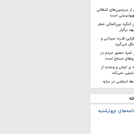
ز سرزمین‌های اشغالی
هیونیستی است
کنگره بین‌المللی شعر
هد برگزار…
افزایی قدرت میدانی و
ل می‌گیرد
ر ثمره حضور مردم در
یروهای مسلح است
ه بر ایمان و وحدت از
شینی نمی‌کند
عه اسلامی در سایه
 می‌شود
ژیم صهیونیستی به جنوب
ت
در آستانه تحریم های
قاومت است و از
رژیم صهیونیستی امتناع…