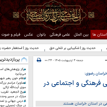
استان ها
بین الملل
علمی فرهنگی
بانوان
عکس
فیلم و صوت
 روز | شکیبایی بر تلخی حق
حدیث روز | استغفار حضرت زهرا(س) برای 
پربازدیدتری
جمعه ۴ اردیبهشت ۱۴۰۵ - ۰۰:۳۴
مرکز پژوهش‌های اس
 خراسان رضوی:
می‌پذیرد
انتقام خون رهبر شهی
ی فرهنگی و اجتماعی در
تصاویر/ مراسم بزرگد
سوی آیت‌الله اراکی
شیخ الجعید: تقریب س
مبارک در مسیر وحد
۸ درس جهانی و تمد
در جنگ تحمیلی سوم 