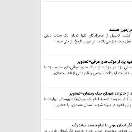
ایستادگی و مقاو
عقب‌نشینی دشمن و ح
ملت ایران شایست
است
همبستگی ملی، حی
 در زمین هستند
کشور است
 گفت: تجلیل از امامزادگان تنها انجام یک سنت دینی
هل بیت نیز می‌باشد، در طول تاریخ، از بنی‌امیه…
آمریکا در معادله
جبهه مقاومت، شکس
ماموستا حسینی:
میه یزد از موکب‌های عراقی+تصاویر
جنایت‌ها، در دسترسی
لی یزد در بازدید از موکب‌های عراقی‌های مقیم یزد با
نزاع‌های داخلی و
قویت ارتباطات مردمی و قدردانی از فعالیت‌های…
برای جامعه اسلامی 
عقب‌نشینی آمریک
نشانه تغییر محاسبا
د از خانواده شهدای جنگ رمضان+تصاویر
و کادر مدرسه علمیه امام خمینی‌(ره) شهرستان نهاوند با
اتحاد مقدس مولف
لی فقیه در بنیاد شهید استان همدان، با حضور…
انسجام ملی مهم
علیه جمهوری اسلامی
نباید با اختلاف‌ا
آذربایجان غربی با امام جمعه میاندوآب
انسجام ملت ایران ر
ن صفدر محمدی مدیر حوزه علمیه آذربایجان غربی در