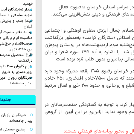
فهمید
دی گفت: ۳۰۵ بقعه متبرکه در سراسر استان خراسان به‌صورت فعال
دیدار نمایندگان آیت‌ال
ه‌های فرهنگی و دینی نقش‌آفرینی می‌کنند.
شهید سامعی + تصاو
فیلم| جذب و پذیرش 
گیلان
لاسلام جمال ایزدی معاون فرهنگی و اجتماعی
برنامه دفتر حضرت آی
ن استانی «ستارگان کرامت» به‌منظور بزرگداشت
مناسبت ایام پایانی م
حجت‌الاسلام حاج‌علی
نج‌شنبه سوم اردیبهشت‌ماه در روستای پیوه‌ژن
این هفته تهران
و در بقعه متبرکه امامزادگان هاشم و محتشم برگزار شد، با اشاره به آیه ۱۴۵ سوره شعرا و بیان
فارغ‌التحصیل مدرسه
سانی پیامبران بدون طلب مُزد بوده است.
درگذشت
اعزام ک
وی با تأکید بر جایگاه خادمان بقاع متبرکه، گفت: در خراسان رضوی ۳۰۵ بقعه متبرکه وجود دارد
بویراحمدی به طریق 
در این بقاع، نزدیک به ۹۵۰۰ نفرمشغول خدمت‌ هستند که شامل ۷۵۰۰خادم افتخاری، ۲۵۰ خادم
خبرنگاران راویان امی
بیدار جامعه‌اند
ثابت، ۱۳۰۰ عضو هیئت امنا، ۵۰ مدیر اجرایی، ۲۰۰ مُبلغ و روحانی، و حدود ۲۰۰ خیر و فعال مرتبط
جدیدتر
 کرد: با توجه به گستردگی خدمت‌رسانان در
 وجود ندارد؛ ازاین‌رو در این آیین، از گروهی
خبرنگاران راویان
بیدار جامعه‌اند
اربعین حسینی ام