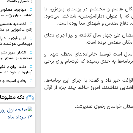
و حسینی داشت
دگان هاشم و محتشم در روستای پیوه‌ژن، با
مهاجرت معکوس ا
نشانه بحران رژیم ص
 که با عنوان «دارالمؤمنین» شناخته می‌شود،
اب، دفاع مقدس و شهدای منا بوده است.
اختتامیه هشتمین 
زنان عاشورایی در مش
 رمضان طی چهار سال گذشته و نیز اجرای دعای
ایران قوی با هم‌
ین مکان مقدس بوده است.
دیپلماسی هوشمند شک
اقتدار امروز کشو
ه سال است توسط خانواده‌های معظم شهدا و
صحنه و توانمندی ن
برنامه‌ها به حدی رسیده که ثبت‌نام برای برخی
ملت ایران با تکی
آرمان‌های خود عقب‌ن
ائت خبر داد و گفت: با اجرای این برنامه‌ها،
رفاه و امنیت جام
وحدت و اتحاد محقق
آشنایی نداشتند، امروز حافظ چند جزء از قرآن
تداوم تجاوزات ر
دکه مطبوعا
لبنان
 استان خراسان رضوی تقدیرشد.
مسلمانان تگزاس 
سخت
بیروت، پایتخت م
عادی‌سازی روابط با 