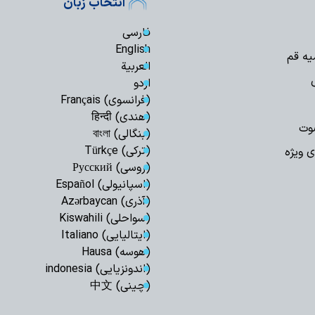
انتخاب زبان
فارسی
English
یه قم
العربیة
اردو
(فرانسوی) Français
(هندی) हिन्दी
وت
(بنگالی) বাংলা
(ترکی) Türkçe
ی ویژه
(روسی) Русский
(اسپانیولی) Español
(آذری) Azərbaycan
(سواحلی) Kiswahili
(ایتالیایی) Italiano
(هوسه) Hausa
(اندونزیایی) indonesia
(چینی) 中文