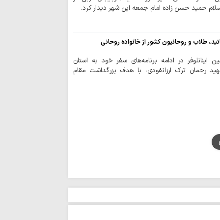
قدرت منطقه‌ای ای
سلام حمید حسن زاده امام جمعه این شهر دیدار کرد.
ایستادگی است
وحدت و انسجام م
دشمن را برهم زده ا
د، طلاب و روحانیون کشور از خانواده روحانی
تصاویر/ اقامه نم
ن اینانلوفر در ادامه برنامه‌های سفر خود به استان
تنگه‌ هرمز و باب
هید رحمان ترک ارزانفودی، با هدف بزرگداشت مقام
ایستادگی است
قائد شهید به دنب
تسلیم در برابر مستکب
تقویت قدرت مقاو
تحکیم قدرت داخلی ک
تسلیت آیت الله ر
آیت‌الله امراللهی
عقب‌نشینی دشمن
آمریکا در «معادله قد
دشمن در فتنه های
دنبال آشوب بود
تصاویر/ نماز عب