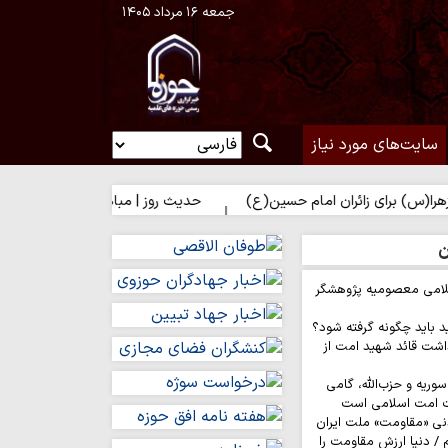
جمعه ۱۶ مرداد ۱۴۰۵
سایت‌های مورد نیاز
زائران امام حسین(ع)
حدیث روز | مباهات خداوند به زائر امام حسین(
ن
لامی معصومیه پژوهشگر
د باید چگونه گرفته شود؟
اشت قائد شهید امت از
وریه و حزب‌الله، گامی
ت امت اسلامی است
نی «مقاومت» ملت ایران
/ دنیا ارزش مقاومت را