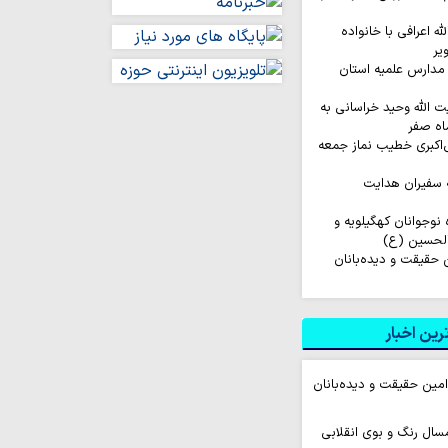
له اعرافی با خانواده
یر
مدارس علمیه استان
ت الله وحید خراسانی به
اه صفر
‌اکبری خطیب نماز جمعه
 سفیران هدایت
اروان ۲۰۰ نفره نوجوانان کهگیلویه و
الحسین (ع)
ن حقیقت و دیده‌بانان
ین اخبار
 امین حقیقت و دیده‌بانان
سال رنگ و بوی انقلابی