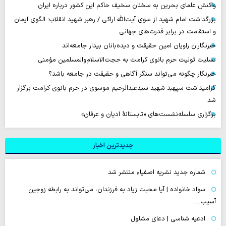
واکنش علمای بحرین به سخنان سخیف حاکم این کشور درباره ایران
بزرگداشت امام شهید از سوی آیت‌الله اراکی / رهبر شهید انقلاب؛ الگوی ایمان
و استقامت در برابر قدرت‌های جهانی
خبرنگاران راویان امین حقیقت و دیده‌بانان بیدار جامعه‌اند
تسلیت تولیت حرم بانوی کرامت به حجت‌الاسلام‌والمسلمین مؤمنی
خبرنگار چگونه می‌تواند سنگر آگاهی و حقیقت در جامعه باشد؟
گرامیداشت سپهبد شهید سیدعبدالرحیم موسوی در حرم بانوی کرامت برگزار
شد
برگزاری سلسله‌نشست‌های «تابستانهٔ ادیان و عرفان»
جدیدترین اخبار
شماره جدید نشریه اصفیاء منتشر شد
سواد خانواده | آیا محبت زیاد به فرزندان، می‌تواند به رابطه زوجین
آسیب…
ادعیه شناسی | دعای مشلول