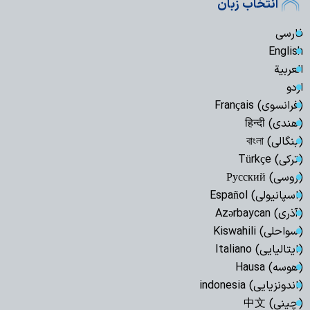
انتخاب زبان
فارسی
English
العربیة
اردو
(فرانسوی) Français
(هندی) हिन्दी
(بنگالی) বাংলা
(ترکی) Türkçe
(روسی) Русский
(اسپانیولی) Español
(آذری) Azərbaycan
(سواحلی) Kiswahili
(ایتالیایی) Italiano
(هوسه) Hausa
(اندونزیایی) indonesia
(چینی) 中文