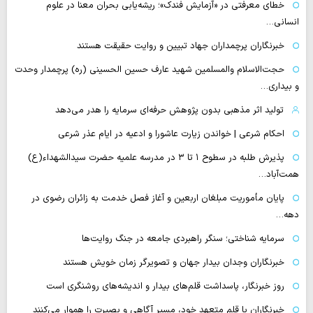
خطای معرفتی در «آزمایش فندک»؛ ریشه‌یابی بحران معنا در علوم
انسانی…
خبرنگاران پرچمداران جهاد تبیین و روایت حقیقت هستند
حجت‌الاسلام والمسلمین شهید عارف حسین الحسینی (ره) پرچمدار وحدت
و بیداری…
تولید اثر مذهبی بدون پژوهش حرفه‌ای سرمایه را هدر می‌دهد
احکام شرعی | خواندن زیارت عاشورا و ادعیه در ایام عذر شرعی
پذیرش طلبه در سطوح ۱ تا ۳ در مدرسه علمیه حضرت سیدالشهداء(ع)
همت‌آباد…
پایان مأموریت مبلغان اربعین و آغاز فصل خدمت به زائران رضوی در
دهه…
سرمایه شناختی؛ سنگر راهبردی جامعه در جنگ روایت‌ها
خبرنگاران وجدان بیدار جهان و تصویرگر زمان خویش هستند
روز خبرنگار، پاسداشت قلم‌های بیدار و اندیشه‌های روشنگری است
خبرنگاران با قلم متعهد خود، مسیر آگاهی و بصیرت را هموار می‌کنند