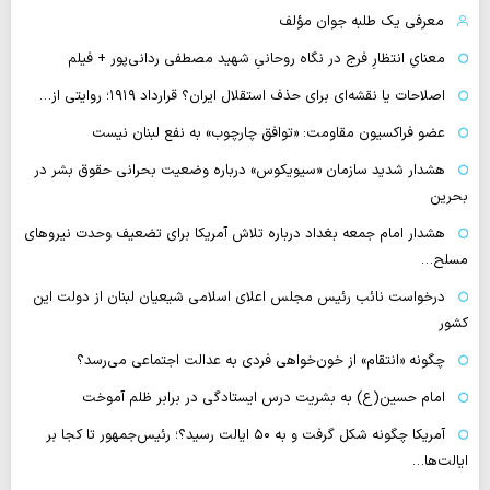
معرفی یک طلبه جوان مؤلف
معنایِ انتظارِ فرج در نگاه روحانیِ شهید مصطفی ردانی‌پور + فیلم
اصلاحات یا نقشه‌ای برای حذف استقلال ایران؟ قرارداد ۱۹۱۹؛ روایتی از…
عضو فراکسیون مقاومت: «توافق چارچوب» به نفع لبنان نیست
هشدار شدید سازمان «سیویکوس» درباره وضعیت بحرانی حقوق بشر در
بحرین
هشدار امام جمعه بغداد درباره تلاش آمریکا برای تضعیف وحدت نیروهای
مسلح…
درخواست نائب رئیس مجلس اعلای اسلامی شیعیان لبنان از دولت این
کشور
چگونه «انتقام» از خون‌خواهی فردی به عدالت اجتماعی می‌رسد؟
امام حسین(ع) به بشریت درس ایستادگی در برابر ظلم آموخت
آمریکا چگونه شکل گرفت و به ۵۰ ایالت رسید؟؛ رئیس‌جمهور تا کجا بر
ایالت‌ها…