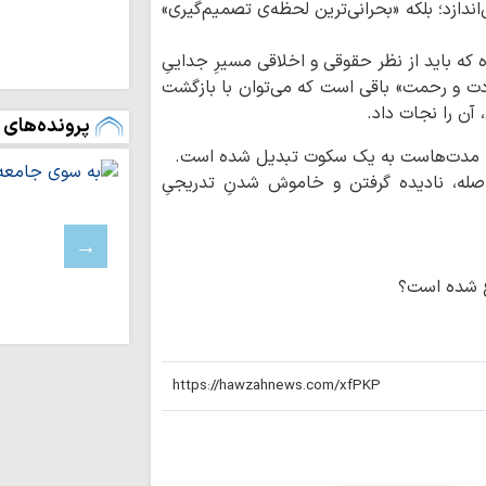
دازد؛ بلکه «بحرانی‌ترین لحظه‌ی تصمیم‌گیری»
رفاه و امنیت جام
وحدت و اتحاد محقق
که باید از نظر حقوقی و اخلاقی مسیرِ جداییِ
تداوم تجاوزات ر
ودت و رحمت» باقی است که می‌توان با بازگشت
لبنان
 آن را نجات داد.
پرونده‌های 
مسلمانان تگزاس 
سخت
لاً مدت‌هاست به یک سکوت تبدیل شده است.
بیروت، پایتخت م
فاصله، نادیده گرفتن و خاموش شدنِ تدریجیِ
عادی‌سازی روابط با 
اسرائیل خانه‌های 
باختری را با ماشین‌
ملت ایران با مق
وع شده است؟
زانو درآمدن صهیونی
واکنش علمای بح
حاکم این کشور درباره
آمریکا در برابر م
بن‌بست شده است
به سوی یک جبهه 
عادی‌سازی روابط با