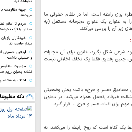
نخواهد کرد
جبهه مقاومت با 
ر» برای رابطه است، اما در نظام حقوقی ما
می‌دهد
» را به عنوان یک عنوانِ مجرمانه مستقل (به
مردم تا اعلام نظ
ای زیر آن را بررسی می‌کند:
میدان را ترک نخواهند
خبرنگاران راویان
بیدار جامعه‌اند
دود شرعی شکل بگیرد، قانون برای آن مجازات
اربعین حسینی ام
و حسینی داشت
. بنابراین، چنین رفتاری فقط یک تخلف اخلاقی نیست
مهاجرت معکوس ا
نشانه بحران رژیم ص
اختتامیه هشتمین 
زنان عاشورایی در مش
رین مصادیق «عسر و حرج» باشد؛ یعنی وضعیتی
ایران قوی با هم‌
دکه مطبوعا
مشقت غیرقابل‌تحمل همراه می‌کند. در دعاوی
دیپلماسی هوشمند شک
هم برای اثبات عسر و حرج ... قرار گیرد.
اقتدار امروز کشو
صحنه و توانمندی ن
ملت ایران با تکی
ط یک گناه است که روحِ رابطه را می‌کشد، نه
آرمان‌های خود عقب‌ن