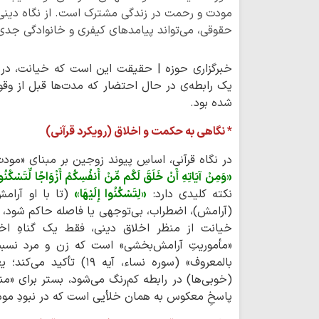
مودت و رحمت در زندگی مشترک است. از نگاه دینی،
حقوقی، می‌تواند پیامدهای کیفری و خانوادگی جدی 
خبرگزاری حوزه | حقیقت این است که خیانت، در م
یک رابطه‌ی در حال احتضار که مدت‌ها قبل از وقوع
شده بود.
* نگاهی به حکمت و اخلاق (رویکرد قرآنی)
در نگاه قرآنی، اساسِ پیوند زوجین بر مبنای «مودت و رحمت» 
«وَمِنْ آیَاتِهِ أَنْ خَلَقَ لَکُم مِّنْ أَنفُسِکُمْ أَزْوَاجًا لِّتَسْکُنُوا 
نکته کلیدی دارد:
«لِتَسْکُنُوا إِلَیْهَا»
(تا با او آرامش
(آرامش)، اضطراب، بی‌توجهی یا فاصله حاکم شود، 
خیانت از منظر اخلاق دینی، فقط یک گناهِ اخ
«مأموریتِ آرامش‌بخشی» است که زن و مرد نسبت ب
بالمعروف» (سوره نساء، آی
(خوبی‌ها) در رابطه کم‌رنگ می‌شود، بستر برای «من
پاسخِ معکوس به همان خلأیی است که در نبودِ م