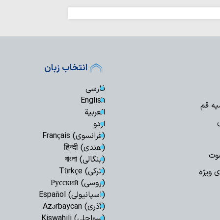
جنایت‌ها، در دسترسی
نزاع‌های داخلی و
برای جامعه اسلامی 
عقب‌نشینی آمریک
نشانه تغییر محاسبا
اتحاد مقدس مولف
انتخاب زبان
انسجام ملی مهم
علیه جمهوری اسلامی
فارسی
English
نباید با اختلاف‌ا
یه قم
انسجام ملت ایران ر
العربیة
اردو
قدرت منطقه‌ای ای
ایستادگی است
(فرانسوی) Français
(هندی) हिन्दी
وحدت و انسجام م
وت
دشمن را برهم زده ا
(بنگالی) বাংলা
(ترکی) Türkçe
ی ویژه
تصاویر/ اقامه نم
(روسی) Русский
تنگه‌ هرمز و باب
(اسپانیولی) Español
ایستادگی است
(آذری) Azərbaycan
قائد شهید به دنب
(سواحلی) Kiswahili
تسلیم در برابر مستکب