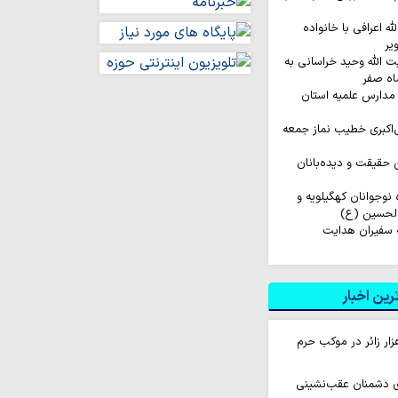
له اعرافی با خانواده
یر
ت الله وحید خراسانی به
اه صفر
مدارس علمیه استان
‌اکبری خطیب نماز جمعه
ن حقیقت و دیده‌بانان
اروان ۲۰۰ نفره نوجوانان کهگیلویه و
الحسین (ع)
 سفیران هدایت
ین اخبار
ام روزانه ۱۰ هزار زائر در موکب حرم
ای دشمنان عقب‌نشینی