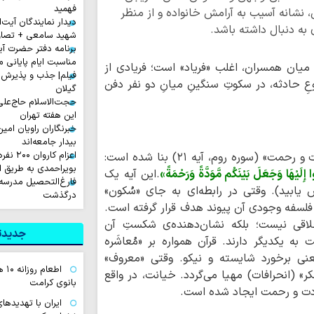
فهمید
 نشانه آسیب به آرامش خانواده و از منظر
دیدار نمایندگان آیت‌ال
به دنبال داشته باشد.
شهید سامعی + تصاو
برنامه دفتر حضرت آی
مناسبت ایام پایانی م
یان همسران، اغلب «فریاد» است؛ فریادی از
فیلم| جذب و پذیرش 
ِ حادثه، در سکوتِ سنگینِ میانِ دو نفر دفن
گیلان
حجت‌الاسلام حاج‌علی
این هفته تهران
خبرنگاران راویان امی
بیدار جامعه‌اند
اعزام ک
(سوره روم، آیه ۲۱) بنا شده است:
بویراحمدی به طریق 
إِلَیْهَا وَجَعَلَ بَیْنَکُم مَّوَدَّةً وَرَحْمَةً»
.این آیه یک
فارغ‌التحصیل مدرسه
 یابید). وقتی در رابطه‌ای به جای «سُکون»
درگذشت
فلسفه وجودی آن پیوند هدف قرار گرفته است.
لاقی نیست؛ بلکه نشان‌دهنده‌ی شکستِ آن
جدیدتر
ه یکدیگر دارند. قرآن همواره بر «مُعاشَره
ه ۱۹) تأکید می‌کند؛ یعنی برخورد شایسته و نیکو. وقتی «معروف»
اطع
کر» (انحرافات) مهیا می‌گردد. خیانت، در واقع
بانوی کرامت
ودت و رحمت ایجاد شده است.
ایران با تهدیده