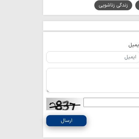
اجرای قانون حجاب
زندگی زناشویی
مسئولان است
مدیریت تنگه هرم
اسلامی ایران است
رهبری حکیمانه م
تهدیدهای جهانی را 
یمیل
مدیریت انرژی نیا
است
اربعین حسینی، ر
شکستن غرور استکبار 
ایستادگی و مقاو
عقب‌نشینی دشمن و ح
ملت ایران شایست
است
همبستگی ملی، حی
کشور است
آمریکا در معادله
ارسال
جبهه مقاومت، شکس
ماموستا حسینی: