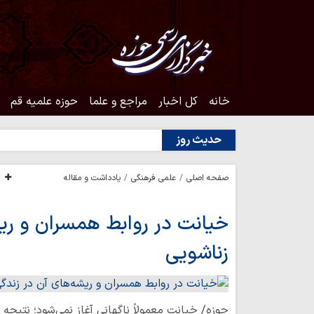
خانه
کل اخبار
مراجع و علما
حوزه علمیه قم
حدیث روز
صفحه اصلی
علمی فرهنگی
یادداشت و مقاله
خیانت در روابط همسران و ریش
زناشویی
حوزه/ خیانت معمولاً ناگهانی آغاز نمی‌شود؛ نتی