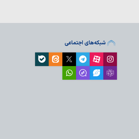
 به اهداف خود ناکام…
 تفرقه مهم‌ترین تهدید
است
ا از تهدیدهای نظامی،
ت واشنگتن در…
ه پیروزی نهایی است
شبکه‌های اجتماعی
‌ترین هدف جنگ نرم
 ایران است
فکنی، سرمایه بزرگ اتحاد و
ا تضعیف…
ران، دستاورد مقاومت و
لت ایران، محاسبات
ست
از جمعه اردبیل
 المندب مولفه قدرت و
ال ایجاد ایران قوی و عدم
ران بود