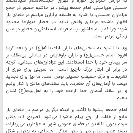
به گزارش خبرگزاری حوزه از تهران، حجت‌الاسلام سیدمحمد
حسینی میرامینی، امام جمعه پیشوا، در حاشیه حضور در جمع
عزاداران حسینی، با اشاره به فلسفه برگزاری مراسم در فضای باز
اظهار داشت: عزاداری واقعی نباید در حصار دیوارها محدود
شود؛ چرا که پیام عاشورا، پیام فریاد، ایستادگی و حضور در متن
زندگی مردم است.
وی با اشاره به سختی‌های یاران اباعبدالله(ع) در واقعه کربلا
افزود: امام حسین(ع) و یاران باوفایش در بیابانی بی‌سقف بر
سر پیمان خود با خدا ایستادند. این عزاداری‌های میدانی، اگرچه
در برابر آن ایثار بزرگ ناچیز است، اما تمرینی برای دوری از
تشریفات و درکِ حقیقتِ حسینی بودن است. ما نیز برای تجدید
بیعت با آرمان‌های آن حضرت، باید سقف‌های مادی را کنار بزنیم
و زیر سقف آسمان خدا، ارادت خود را به اهل‌بیت(ع) نشان
دهیم.
امام جمعه پیشوا با تأکید بر اینکه برگزاری مراسم در فضای باز
مانع از غفلت از روح پیام عاشورا می‌شود، تصریح کرد: وقتی
مردم بدون تکلف و در فضای عمومی شهر به عزاداری می‌پردازند،
پیوند عمیق میان دین و متن زندگی اجتماعی به بهترین شکل