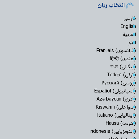
انتخاب زبان
فارسی
English
العربیة
اردو
(فرانسوی) Français
(هندی) हिन्दी
(بنگالی) বাংলা
(ترکی) Türkçe
(روسی) Русский
(اسپانیولی) Español
(آذری) Azərbaycan
(سواحلی) Kiswahili
(ایتالیایی) Italiano
(هوسه) Hausa
(اندونزیایی) indonesia