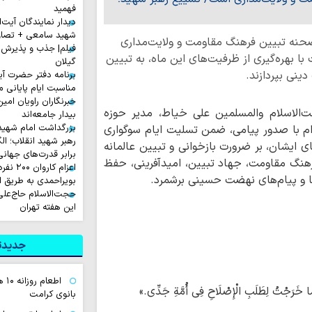
فهمید
دیدار نمایندگان آیت‌ال
شهید سامعی + تصاو
صحنه تبیین فرهنگ مقاومت و ولایت‌مداری
فیلم| جذب و پذیرش 
ا بهره‌گیری از ظرفیت‌های این ماه، به تبیین
گیلان
ینی بپردازند.
برنامه دفتر حضرت آی
مناسبت ایام پایانی م
خبرنگاران راویان امی
‌الاسلام والمسلمین علی خیاط، مدیر حوزه
بیدار جامعه‌اند
بزرگداشت امام شهید ا
رام با صدور پیامی، ضمن تسلیت ایام سوگواری
رهبر شهید انقلاب؛ ال
ای ایشان، بر ضرورت بازخوانی و تبیین عالمانه
برابر قدرت‌های جهانی
فرهنگ مقاومت، جهاد تبیین، امیدآفرینی، حفظ
اعزام ک
ها و پیام‌های نهضت حسینی برشمرد.
بویراحمدی به طریق 
حجت‌الاسلام حاج‌علی
این هفته تهران
جدیدتر
اطع
ِنَّمَا خَرَجْتُ لِطَلَبِ الْإِصْلَاحِ فِی أُمَّةِ جَدِّی.»
بانوی کرامت