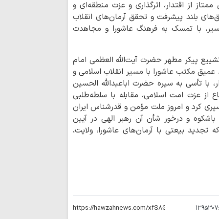
متاز از اقتدار، اثرگذاری و عزت منطقه‌ای و
اجرای قانون حجاب
فق‌های بلند پیشرفت و تحقق آرمان‌های انقلاب
مسئولان است
یر، با تمسک به فرهنگ عاشورا و مجاهدت
مدیریت تنگه هرم
اسلامی ایران است
رهبری حکیمانه م
 تشییع پیکر مطهر حضرت آیت‌الله العظمی امام
تهدیدهای جهانی را 
ند عمیق مکتب عاشورا با مسیر انقلاب اسلامی و
مدیریت انرژی نیا
ر، با تأسی به سیره حضرت اباعبدالله الحسین
است
اع از عزت امت اسلامی، مقابله با سلطه‌طلبی
اربعین حسینی، ر
سپری کرد و امروز ملت مؤمن و قدرشناس ایران
شکستن غرور استکبار 
باشکوه و درخور شأن آن رهبر الهی در آیین
ایستادگی و مقاو
تجدید بیعتی با آرمان‌های عاشورا، ولایت،
عقب‌نشینی دشمن و ح
ملت ایران شایست
است
همبستگی ملی، حی
کشور است
آمریکا در معادله
جبهه مقاومت، شکس
1395307