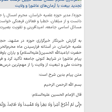
حوزه/ مدیر حوزه علمیه خراسان، محرم امسال را 
دانست و از مبلغان، خطبا و فعالان فرهنگی خواست ب
مسائل اساسی جامعه، امیدآفرینی و تقویت بصیرت د
به گزارش خبرنگار خبرگزاری حوزه در مشهد، حجت
علمیه خراسان، در آستانه فرارسیدن ماه محرم‌الح
حضرت اباعبدالله الحسین(علیه‌السلام) و یاران باوف
پیام عاشورا در شرایط کنونی جامعه تأکید کرد و 
وحدت ملی و تبعیت از ولایت را از مهم‌ترین درس‌
متن پیام بدین شرح است:
بسم الله الرحمن الرحیم
قال الإمام الحسین علیه‌السلام:
«إِنِّی لَمْ أَخْرُجْ أَشِراً وَلَا بَطِراً وَلَا مُفْسِداً وَلَا ظَالِماً، وَإ