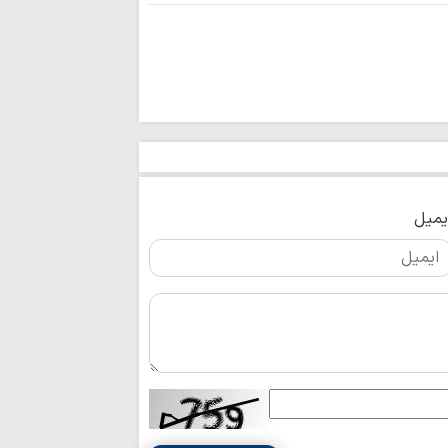
ماموستا حسینی:
جنایت‌ها، در دسترسی
نزاع‌های داخلی و
برای جامعه اسلامی 
عقب‌نشینی آمریک
نشانه تغییر محاسبا
اتحاد مقدس مولف
انسجام ملی مهم
علیه جمهوری اسلامی
یمیل
نباید با اختلاف‌ا
انسجام ملت ایران ر
قدرت منطقه‌ای ای
ایستادگی است
وحدت و انسجام م
دشمن را برهم زده ا
تصاویر/ اقامه نم
تنگه‌ هرمز و باب
ایستادگی است
قائد شهید به دنب