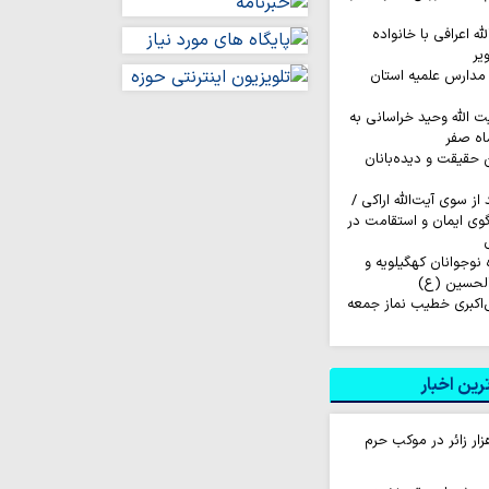
له اعرافی با خانواده
یر
مدارس علمیه استان
ت الله وحید خراسانی به
اه صفر
ن حقیقت و دیده‌بانان
ز سوی آیت‌الله اراکی /
گوی ایمان و استقامت در
اروان ۲۰۰ نفره نوجوانان کهگیلویه و
الحسین (ع)
‌اکبری خطیب نماز جمعه
ین اخبار
ام روزانه ۱۰ هزار زائر در موکب حرم