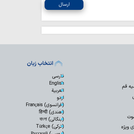
ارسال
تسلیم در برابر مستکب
انتخاب زبان
فارسی
English
یه قم
العربیة
اردو
(فرانسوی) Français
(هندی) हिन्दी
وت
(بنگالی) বাংলা
(ترکی) Türkçe
ی ویژه
(روسی) Русский