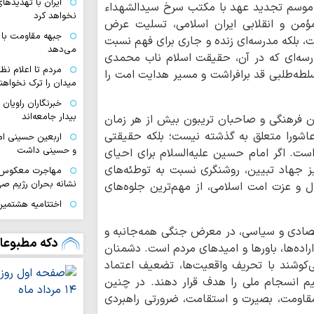
ایران با تهدیده
 موسم تجدید عهد با مکتب سرخ سیدالشهداء
نخواهد کرد
 مؤمن و انقلابی ایران اسلامی، تسلیت عرض
جبهه مقاومت با 
ست، بلکه مدرسه‌ای زنده و جاری برای فهم نسبت
می‌دهد
رسه‌ای که در آن، حقیقت اسلام ناب محمدی
مردم تا اعلام نظ
 و سلطه‌طلبی قد برافراشت و مسیر هدایت امت را
میدان را ترک نخواهند
خبرنگاران راویان
بیدار جامعه‌اند
ان فرهنگی و صاحبان تریبون بیش از هر زمان
 عاشورا متعلق به گذشته نیست؛ بلکه حقیقتی
اربعین حسینی ام
و حسینی داشت
ت. اگر امام حسین علیه‌السلام برای احیای
یز جهاد تبیین، روشنگری نسبت به توطئه‌های
مهاجرت معکوس ا
نشانه بحران رژیم ص
 و عزت امت اسلامی، از مهم‌ترین جلوه‌های
اختتامیه هشتمین 
زنان عاشورایی در مش
قتصادی و سیاسی، در معرض جنگی همه‌جانبه و
ایران قوی با هم‌
دکه مطبوعا
راده‌ها، باورها و امیدهای مردم است. دشمنان
دیپلماسی هوشمند شک
کوشند با تحریف واقعیت‌ها، تضعیف اعتماد
اقتدار امروز کشو
م انسجام ملی را هدف قرار دهند. در چنین
صحنه و توانمندی ن
مقاومت، بصیرت و استقامت، ضرورتی راهبردی
ملت ایران با تکی