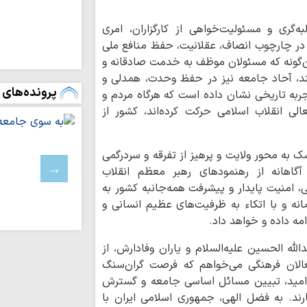
آرمان‌های خود عقب‌ن
رفاه و امنیت جام
‌گری و مسئولیت‌خواهی از کارگزاران، امری
وحدت و اتحاد محقق
ید در چارچوب انصاف، عقلانیت، حفظ منافع ملی
تداوم تجاوزات ر
‌گونه که مسئولان موظف به خدمت صادقانه و
لبنان
د، آحاد جامعه نیز در حفظ وحدت، همدلی و
پرونده‌های 
مسلمانان تگزاس 
به تاریخی نشان داده است که هرگاه مردم و
سخت
لی انقلاب اسلامی حرکت کرده‌اند، کشور از
بیروت، پایتخت م
عادی‌سازی روابط با 
ک به محور ولایت و پرهیز از تفرقه و سردرگمی
اسرائیل خانه‌های 
باختری را با ماشین‌
آگاهانه از رهنمودهای رهبر معظم انقلاب
لی، امنیت پایدار و پیشرفت همه‌جانبه کشور به
ملت ایران با مق
زانو درآمدن صهیونی
انه و با اتکاء به ظرفیت‌های عظیم انسانی و
مه داده و خواهد داد.
واکنش علمای بح
حاکم این کشور درباره
ه الحسین علیه‌السلام و یاران وفادارش، از
آمریکا در برابر م
الان فرهنگی می‌خواهم که فرصت گران‌سنگ
بن‌بست شده است
 امید، تبیین مسائل اساسی جامعه و گسترش
به سوی یک جبهه 
ند. به فضل الهی، جمهوری اسلامی ایران با
عادی‌سازی روابط با