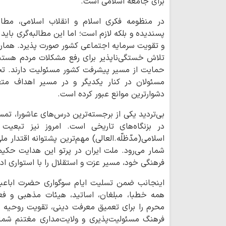
برای جامعه اسلامی است.
در منظومه فکری اسلام و انقلاب اسلامی، مطالبه
پسندیده و بلکه لازم است؛ اما این مطالبه‌گری با
و تقویت سرمایه اجتماعی کشور صورت پذیرد. همان
تلاش خستگی‌ناپذیر برای رفع مشکلات مردم هستن
حمایت از مسیر پیشرفت کشور مسئولیت دارند. تجر
مسئولان در کنار یکدیگر و در مسیر اهداف متعا
دشوارترین موانع عبور کرده است.
بی‌تردید یکی از برجسته‌ترین درس‌های عاشورا، تمس
در بزنگاه‌های تاریخی است. امروز نیز تبعیت 
اسلامی(مدّظلّه.العالی) مهم‌ترین پشتوانه اقتدار م
شمار می‌رود. ملت ایران در پرتو این هدایت حکیم
فرهنگی خود، مسیر عزت و استقلال را با استواری ادا
اینجانب ضمن تسلیت ایام سوگواری حضرت اباعبدالل
همه خطبا، مبلغان، اساتید، هیئات مذهبی و فع
محرم را برای تعمیق معرفت دینی، تقویت روحیه
فرهنگ مسئولیت‌پذیری و ولایت‌مداری مغتنم شمار