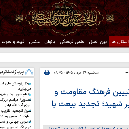
استان ها
بین الملل
علمی فرهنگی
بانوان
عکس
فیلم و صوت
حدیث 
پربازدیدتری
سه‌شنبه ۲۶ خرداد ۱۴۰۵ - ۰۸:۴۵
مرکز پژوهش‌های اس
بیین فرهنگ مقاومت و
می‌پذیرد
انتقام خون رهبر شهی
تصاویر/ مراسم بزرگد
ر شهید؛ تجدید بیعت با
سوی آیت‌الله اراکی
شیخ الجعید: تقریب س
مبارک در مسیر وحد
۸ درس جهانی و تمد
در جنگ تحمیلی سوم 