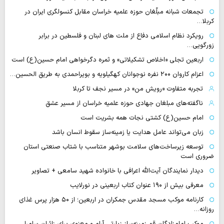
تجمعات شبانه مبلّغان حوزه علمیه خراسان مقابل کنسولگری ایران در
کربلا…
رویکرد نظام اسلامی دفاع از ملت های لبنان و فلسطین در برابر
زورگویی…
اربعین تجلی «اخلاص تشکیلاتی» و ثمره دگرخواهی امام حسین(ع) است
اعزام کاروان ۲۰۰ نفره نوجوانان کهگیلویه و بویراحمدی به طریق الحسین…
تجربه متفاوت «رویش من» در مسیر نجف تا کربلا
ناگفته‌های مبلغان جهادی حوزه علمیه خراسان از مسیر عشق
امام حسین(ع) کشتی نجات همه بشریت است
زبان می‌تواند عامل هدایت یا زمینه‌ساز سقوط انسان باشد
توسعه زیرساخت‌های سلامت بوشهر متناسب با شتاب صنعتی استان
ضروری است
دیدار نمایندگان آیت‌الله اعرافی با خانواده شهید سامعی + تصاویر
معرفی بیش از ۱۹۰ عنوان کتاب اربعینی در نورلایب
کارنامه موکب مسجد مقدس جمکران در اربعین؛ از ۵۰ هزار پرس غذای
روزانه…
موکب امامزادگان قم زمینه‌ساز زیارتی آرام و معنوی برای زائران سامرا…