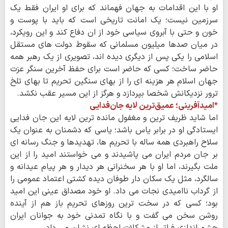
او با این اقدامات به جهان فهماند که برای او ایران فقط یک
سرزمین نیست؛ یک امانت تاریخی است که باید با پوست و
خون و حتی با آبروی سیاسی خود از ان دفاع کند و این رویکرد،
در میان صدها میلیون مسلمانی که سقوط دولت های مستقل
اسلامی را یکی پس از دیگری دیده اند، تصویری از یک رهبر همه
حاضر ساخت؛ کسی که حاضر است برای حفظ آخرین سنگر عزت
جهان اسلام هر هزینه ای را از بهای سنگین تحریم تا بهای تلخ
ترور نزدیکانش شخصا بپردازد و هرگز از این مسیر عقب نکشد.
*امیدآفرینی؛ عمیق‌ترین لایه جان‌فدایی
اما شاید ظریف ترین و مغفول مانده ترین لایه این جان فدایی
ایستادگی او در برابر یاس باشد؛ یاسی که دشمنان به عنوان یک
سلاح راهبردی همه ساله با تحریم ها، تهدیدها و جنگ رسانه ای
بر جان مردم ایران می پاشیدند و می خواستند امید را از این
ملت بگیرند، اما او با هر سخنرانی هر دیدار و هر پیام عیدانه و
سالگرد، مثل یک سکان دار طوفان دیده کشتی اعتماد عمومی را
از گرداب ناامیدی نجات می داد. او خود مصداق عینی این امید
بود؛ کسی که در سخت ترین روزهای تحریم باز هم از آینده
روشن سخن می گفت و با نگاه تمدنی خود به جوانان ایران