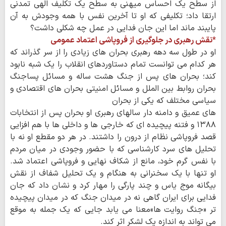
از سطح یک احساس میهنی به سطح یک تکلیف الهی تمدنی
ارتقا داد؛ تکلیفی که او تا آخرین نفس با همه وجودش به آن
پایبند ماند اما این جان فدایی در عمل چه شکلی داشت؟
*نقش رهبری در جلوگیری از فروپاشی اعتماد عمومی
او در طول سه دهه رهبری بحران های زیادی را از سر گذراند که
هر کدام می توانست تمام دستاوردهای انقلاب را یک شبه نابود
کند؛ بحران های پس از جنگ هشت ساله و مسائل پساجنگ
بحران روابط بین الملل و مسائل امنیتی بحران های اقتصادی و
سیاسی مختلف که یکی از بحران
های عمیق و دامنه دار سالهای رهبری او بحران پس از انتخابات
۱۳۸۸ و فتنه پیچیده ای که خارجی ها و داخلی ها با هم افزایی
قصد فروپاشی نظام از درون را داشتند. در هر دو مقطع او نه با
تحلیل های سرد کارشناسی که با حضور وجودی در میان مردم
با نفس گرم خود، مانع از شکاف نهایی و فروپاشی اعتماد شد.
او تنها با یک سخنرانی به هنگام و یک تحلیل شفاف از نقش
بیگانه موج یاس و چند پارگی را مهار کرد و نشان داد که جان
فدایی برای ایران گاهی نه در میدان جنگ که در میدان پیچیده
تر «جنگ روایت ها»معنا می یابد جایی که یک جمله به موقع
می تواند به اندازه یک لشکر اثر کند.