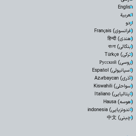
English
العربیة
اردو
(فرانسوی) Français
(هندی) हिन्दी
(بنگالی) বাংলা
(ترکی) Türkçe
(روسی) Русский
(اسپانیولی) Español
(آذری) Azərbaycan
(سواحلی) Kiswahili
(ایتالیایی) Italiano
(هوسه) Hausa
(اندونزیایی) indonesia
(چینی) 中文