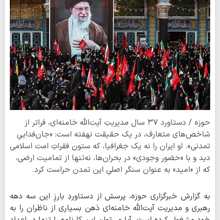
حوزه / دستاورد ۳۷ سال مدیریتِ آیت‌الله خامنه‌ای، فراتر از
شاخص‌های متعارف، در یک حقیقت نهفته است: «جان‌فداییِ
تمدنی». او ایران را نه یک جغرافیا، که ستون فقراتِ امت اسلامی
دید و با «حضور وجودی» در بحران‌ها، نه‌تنها از تمامیت ارضی،
که از «امید» به عنوان سنگر اصلیِ این تمدن حراست کرد.
به گزارش خبرگزاری حوزه، پرسش از دستاوردِ بارزِ این سه دهه
رهبری و مدیریت آیت‌الله خامنه‌ای ذهن بسیاری از ناظران را به