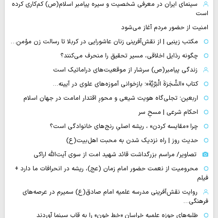
سینمای ایران در معرفی شخصیت و سیره پیامبر اسلام(ص) کم‌کاری کرده
است
امنیت از حضور مردم آغاز می‌شود
مکتب زینبی | از نقش‌آفرینی زنان عاشورایی در کربلا تا رسالت زن مؤمن…
چگونه رذایل اخلاقی، مسیر تحقیق را منحرف می‌کنند؟
زندگی پیامبر(ص) سرشار از موقعیت‌های دراماتیک است
کتاب «الشَّجَرَةَ الْبَرِّیَّةَ»؛ بازخوانی آموزه‌های علوی در آیینه…
اربعین؛ تجلی‌گاه هویت شیعی و محورِ اقتدار امامت در جهان اسلام
احکام شرعی | مسحِ سر
چرا «مقایسه کردن» ، ریشه اصلیِ رنج‌های خانوادگی است؟
حدیث روز | راه نزدیک شدن به محبت اهل‌بیت(ع)
تصاویر/ مراسم بزرگداشت قائد شهید امت از سوی آیت‌الله اراکی
محرومیت از نعمت حضور امام زمان (عج)، ریشه در انحرافات ما دارد +
فیلم
روایت نقش‌آفرینی مدرسه علمیه امام صادق(ع) سمیرم در عرصه‌های
فرهنگی…
طلبه‌های حوزه علمیه خراسان «خط خون» را به قاب سینما آوردند