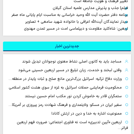
تغییر فرهنگ و هویت جامعه است
فیلم| جذب و پذیرش مدارس علمیه استان گیلان
برنامه دفتر حضرت آیت الله وحید خراسانی به مناسبت ایام پایانی ماه صفر
دیدار نمایندگان آیت‌الله اعرافی با خانواده شهید سامعی + تصاویر
اربعین؛ شاه‌کلید مقاومت و دیپلماسی امت در مسیر تمدن مهدوی
جدیدترین اخبار
مساجد باید به کانون اصلی نشاط معنوی نوجوانان تبدیل شوند
وقتی لبخند و خدمت، زبان تبلیغ در مسیر اربعین حسینی می‌شود
وزارت دفاع ترکیه: اسرائیل بزرگ‌ترین مانع صلح و ثبات پایدار در منطقه…
محکومیت فرمایشی حملات اسرائیل به غزه از سوی هشت کشور اسلامی
ستمگران قادر به خاموش کردن نور مکتب امام حسین نیستند
سفیر ایران در مسکو: ولایتمداری و فرهنگ شهادت رمز پیروزی بر آمریکا…
ممنوعیت اشاره به خدا و دین در ارتش کانادا
اربعین «آیین تدبیری» است نه فناوری اجتماعی؛ ضرورت فهم اربعین
فراتر…