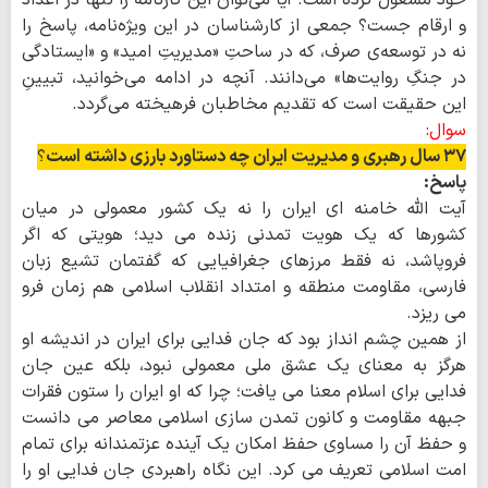
خود مشغول کرده است. آیا می‌توان این کارنامه را تنها در اعداد
و ارقام جست؟ جمعی از کارشناسان در این ویژه‌نامه، پاسخ را
نه در توسعه‌ی صرف، که در ساحتِ «مدیریتِ امید» و «ایستادگی
در جنگِ روایت‌ها» می‌دانند. آنچه در ادامه می‌خوانید، تبیینِ
این حقیقت است که تقدیم مخاطبان فرهیخته می‌گردد.
سوال:
۳۷ سال رهبری و مدیریت ایران چه دستاورد بارزی داشته است
؟
پاسخ:
آیت الله خامنه ای ایران را نه یک کشور معمولی در میان
کشورها که یک هویت تمدنی زنده می دید؛ هویتی که اگر
فروپاشد، نه فقط مرزهای جغرافیایی که گفتمان تشیع زبان
فارسی، مقاومت منطقه و امتداد انقلاب اسلامی هم زمان فرو
می ریزد.
از همین چشم انداز بود که جان فدایی برای ایران در اندیشه او
هرگز به معنای یک عشق ملی معمولی نبود، بلکه عین جان
فدایی برای اسلام معنا می یافت؛ چرا که او ایران را ستون فقرات
جبهه مقاومت و کانون تمدن سازی اسلامی معاصر می دانست
و حفظ آن را مساوی حفظ امکان یک آینده عزتمندانه برای تمام
امت اسلامی تعریف می کرد. این نگاه راهبردی جان فدایی او را