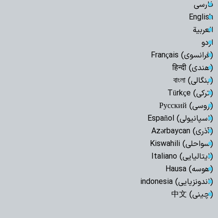
فارسی
English
العربیة
اردو
(فرانسوی) Français
(هندی) हिन्दी
(بنگالی) বাংলা
(ترکی) Türkçe
(روسی) Русский
(اسپانیولی) Español
(آذری) Azərbaycan
(سواحلی) Kiswahili
(ایتالیایی) Italiano
(هوسه) Hausa
(اندونزیایی) indonesia
(چینی) 中文