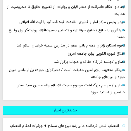
ابعاد و احکام «اسراف» از منظر قرآن و روایات؛ از تضییع حقوق تا محرومیت از
هدایت
دیدار رئیس مرکز آمار و فناوری اطلاعات قوه قضائیه با آیت الله اعرافی
خبرنگاران با سلاح «اخلاقِ حرفه‌ای» و «تحلیل بصیرت‌افزا»، روایت‌گر اول وقایع
باشند
نحوه اسکان زائران دهه پایانی صفر در مدارس علمیه خراسان اعلام شد
اخلاق نبوی؛ الگویی برای جامعه امروز
تصاویر /جلسه قرارگاه عفاف و حجاب برگزار شد
خبرنگار متعهد، راوی امین حقیقت است / «خبرگزاری حوزه» پل ارتباطی میان
حوزه و نیازهای جامعه
تصاویر / مراسم بزرگداشت مرحوم حجت الاسلام والمسلمین سید صدرا
هاشمی از اساتید حوزه
جدیدترین اخبار
انتصاب شش فرمانده عالی‌رتبه نیروهای مسلح + جزئیات احکام انتصاب