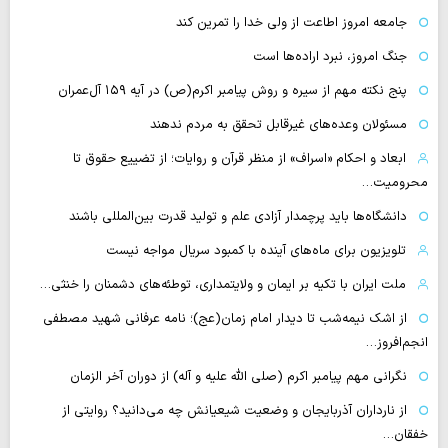
جامعه امروز اطاعت از ولی خدا را تمرین کند
جنگ امروز، نبرد اراده‌ها است
پنج نکته مهم از سیره و روش پیامبر اکرم(ص) در آیه ۱۵۹ آل‌عمران
مسئولان وعده‌های غیرقابل تحقق به مردم ندهند
ابعاد و احکام «اسراف» از منظر قرآن و روایات؛ از تضییع حقوق تا
محرومیت…
دانشگاه‌ها باید پرچمدار آزادی علم و تولید قدرت بین‌المللی باشند
تلویزیون برای ماه‌های آینده با کمبود سریال مواجه نیست
ملت ایران با تکیه بر ایمان و ولایتمداری، توطئه‌های دشمنان را خنثی…
از اشک نیمه‌شب تا دیدار امام زمان(عج)؛ نامه عرفانی شهید مصطفی
انجم‌افروز…
نگرانی مهم پیامبر اکرم (صلی الله علیه و آله) از دوران آخر الزمان
از نارداران آذربایجان و وضعیت شیعیانش چه می‌دانید؟ روایتی از
خفقان…