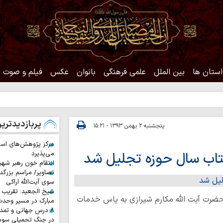
استان ها
بین الملل
علمی فرهنگی
بانوان
عکس
فیلم و صوت
حدیث
پربازدیدتری
پنجشنبه ۲ بهمن ۱۳۹۳ - ۱۵:۲۱
مرکز پژوهش‌های اس
 کتاب سال حوزه تجلیل شد
می‌پذیرد
انتقام خون رهبر شهی
تصاویر/ مراسم بزرگد
سوی آیت‌الله اراکی
شیخ الجعید: تقریب س
ضرت آیت الله مکارم شیرازی به پاس خدمات
مبارک در مسیر وحد
۸ درس جهانی و تمد
در جنگ تحمیلی سوم 