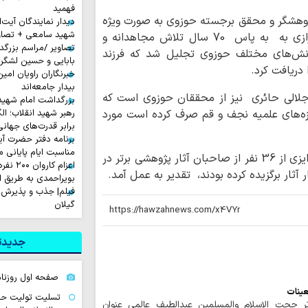
فهمید
ژوهشگر و محقق برجسته حوزوی به صورت ویژه
دیدار نمایندگان آیت‌ال
شهید سامعی + تصاو
تجلیل به عمل آمد،از حضرت آیت‌الله مکارم شیرازی به به پاس 70 سال تلاش مجاهدانه و
تصاویر /مراسم بزرگ
انش‌‌های مختلف حوزوی تجلیل شد که فرزند
بابایی و حسین لشگر
 دریافت کرد.
خبرنگاران راویان امی
بیدار جامعه‌اند
لالی حائری نیز از محققان حوزوی است که
بزرگداشت امام شهید ا
زه‌های علمیه نجف و قم صرف کرده است مورد
رهبر شهید انقلاب؛ ال
برابر قدرت‌های جهانی
برنامه دفتر حضرت آی
مناسبت ایام پایانی م
همچنین در ادامه این همایش با اهدای لوح و جوایزی از 36 نفر از صاحبان آثار پژوهشی برتر در
اعزام ک
 آثار برگزیده کرده بودند، تقدیر به عمل آمد.
بویراحمدی به طریق 
فیلم| جذب و پذیرش 
گیلان
جدیدتر
صفحه اول روزنامه‌های ش
عینات
تسلیت تولیت حرم
 حجت الاسلام والمسلمین عبدالطیف عالمی عنوان