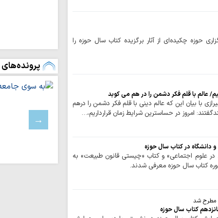
زنان عاشورایی در مش
ایران قوی با هم‌
دیپلماسی هوشمند شک
ی حوزه چکیده‌ای از آثار برگزیده کتاب سال حوزه را
اقتدار امروز کشو
صحنه و توانمندی ن
پرونده‌های 
ملت ایران با تکی
آرمان‌های خود عقب‌ن
رفاه و امنیت جام
/ عالم با قلم فکر دشمن را در هم می کوبد
وحدت و اتحاد محقق
ازی با بیان این که عالم دینی با قلم فکر دشمن را درهم
دگفتند: امروز در حساسترین شرایط زمان قرارداریم،…
تداوم تجاوزات ر
لبنان
مسلمانان تگزاس 
 و دانشگاه در كتاب سال حوزه
سخت
 در علوم اجتماعي» و كتاب «چيستي قانون طبيعت» به
بیروت، پایتخت م
وره كتاب سال حوزه معرفي شدند.
عادی‌سازی روابط با 
اسرائیل خانه‌های 
باختری را با ماشین‌
 مطرح شد
ملت ایران با مق
انزدهم کتاب سال حوزه