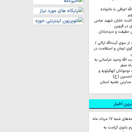
له اعرافی با خانواده
یر
داشت خلبان شهید عباس
ی در قزوین
ن حقیقت و دیده‌بانان
ز سوی آیت‌الله اراکی /
گوی ایمان و استقامت در
ت الله وحید خراسانی به
اه صفر
اروان ۲۰۰ نفره نوجوانان کهگیلویه و
الحسین (ع)
مدارس علمیه استان
ین اخبار
نبه ۱۷ مرداد ماه
 بانوی کرامت به