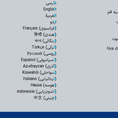
فارسی
English
یه قم
العربیة
اردو
(فرانسوی) Français
(هندی) हिन्दी
وت
(بنگالی) বাংলা
(ترکی) Türkçe
ی ویژه
(روسی) Русский
(اسپانیولی) Español
(آذری) Azərbaycan
(سواحلی) Kiswahili
(ایتالیایی) Italiano
(هوسه) Hausa
(اندونزیایی) indonesia
(چینی) 中文