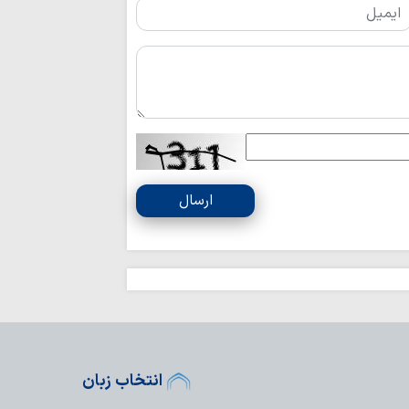
ملت ایران شایست
است
همبستگی ملی، حی
کشور است
آمریکا در معادله
جبهه مقاومت، شکس
ماموستا حسینی:
جنایت‌ها، در دسترسی
نزاع‌های داخلی و
ارسال
برای جامعه اسلامی 
عقب‌نشینی آمریک
نشانه تغییر محاسبا
اتحاد مقدس مولف
انسجام ملی مهم
علیه جمهوری اسلامی
نباید با اختلاف‌ا
انسجام ملت ایران ر
انتخاب زبان
قدرت منطقه‌ای ای
ایستادگی است