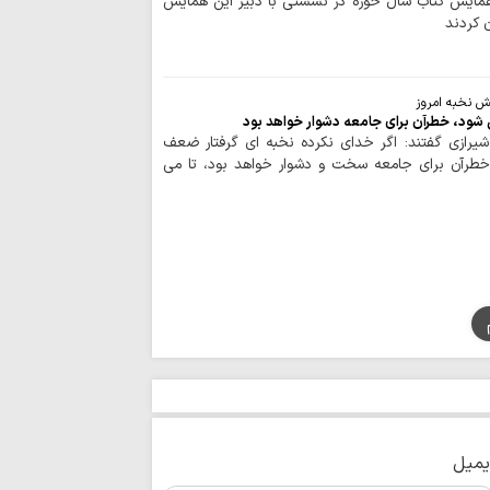
همایش کتاب سال حوزه در نشستی با دبیر این همایش
زانو درآمدن صهیونی
ن کردند
واکنش علمای بح
حاکم این کشور درباره
آمریکا در برابر م
یش نخبه امروز
بن‌بست شده است
قی شود، خطرآن برای جامعه دشوار خواهد بود
به سوی یک جبهه 
یرازی گفتند: اگر خدای نکرده نخبه ای گرفتار ضعف
عادی‌سازی روابط با
 خطرآن برای جامعه سخت و دشوار خواهد بود، تا می
اجرای قانون حجاب
مسئولان است
مدیریت تنگه هرم
اسلامی ایران است
رهبری حکیمانه م
تهدیدهای جهانی را 
مدیریت انرژی نیا
است
اربعین حسینی، ر
شکستن غرور استکبار 
ایستادگی و مقاو
یمیل
عقب‌نشینی دشمن و ح