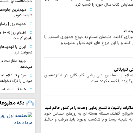
حجت‌الاسلام‌والمسل
همایش کتاب سال حوزه را کسب کرد.
مهم‌ترین جلوه‌ها
شرایط کنونی
حدیث روز | رضای
ده اند
اطع
رازی گفتند: دشمنان اسلام به دروغ جمهوری اسلامی را
بانوی کرامت
نند و با این دروغ های خود دنیا را ملتهب و…
ایران با تهدیده
نخواهد کرد
جبهه مقاومت با 
می‌دهد
ی گلپایگانی
لام والمسلمین علی ربانی گلپایگانی در شانزدهمین
مردم تا اعلام نظ
رگزیده را کسب کرده است.
میدان را ترک نخواهند
خبرنگاران راویان
بیدار جامعه‌اند
دکه مطبوعا
اربعین حسینی ام
اکرات باشیم/ با تشنج زدایی وحدت را در کشور حاکم کنید
و حسینی داشت
شیرازی گفتند: مسئله هسته ای به روزهای حساس خود
مهاجرت معکوس ا
 به نتیجه برسد و یا شکست بخورد باید مرافب و حافظ
نشانه بحران رژیم ص
اختتامیه هشتمین 