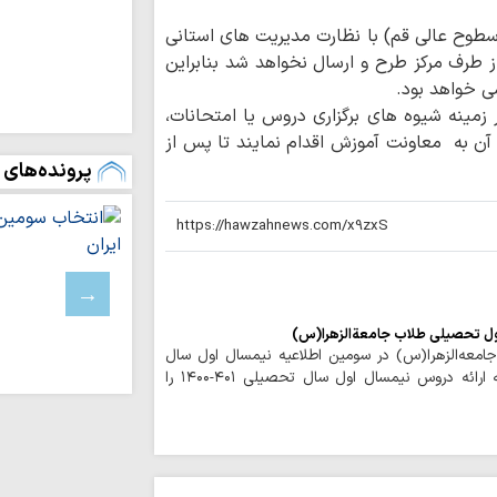
تصاویر/ مراسم ب
 سطوح عالی قم) با نظارت مدیریت های استانی
امت از سوی آیت‌الله 
ز طرف مرکز طرح و ارسال نخواهد شد بنابراین
محرومیت از نعم
ی خواهد بود.
(عج)، ریشه در انحراف
زمینه شیوه های برگزاری دروس یا امتحانات،
روایت نقش‌آفرین
 آن به معاونت آموزش اقدام نمایند تا پس از
صادق(ع) سمیرم در 
پرونده‌های 
طلبه‌های حوزه ع
به قاب سینما آوردند
تجمعات شبانه مب
مقابل کنسولگری ایران
رویکرد نظام اسل
لبنان و فلسطین در بر
اول تحصیلی طلاب جامعةالزهرا(س)
اربعین تجلی «اخ
 جامعه‌الزهرا(س) در سومین اطلاعیه نیمسال اول سال
دگرخواهی امام حسی
تحصیلی ۴۰۱-۱۴۰۰، شیوه نامه ارائه دروس نیمسال اول سال تحصیلی ۴۰۱-۱۴۰۰ را
ا
بویراحمدی به طریق 
تجربه متفاوت «
تا کربلا