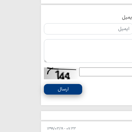
ناگفته‌های مبلغ
خراسان از مسیر عشق
امام حسین(ع) ک
یمیل
است
زبان می‌تواند عام
سقوط انسان باشد
توسعه زیرساخت‌
متناسب با شتاب صن
دیدار نمایندگان آی
شهید سامعی + تصاو
نورلایب
کارنامه موکب م
ارسال
اربعین؛ از ۵۰ هزار پرس غذای روزانه…
موکب امامزادگان ق
و معنوی برای زائران 
امامزادگان قم
اط
۰۷:۳۳ - ۱۳۹۹/۰۳/۱۹