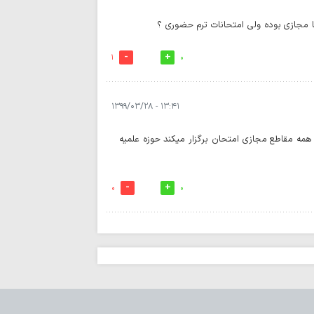
کرامت تا پایان ماه ص
حفظ تنگه هرمز، 
ها مجازی بوده ولی امتحانات ترم حضوری ؟
است / دشمن به هیچ
1
0
اعراف
بهره‌مندی از حک
انفاق است
۱۳:۴۱ - ۱۳۹۹/۰۳/۲۸
اربعین امسال تج
به قائد شهید بود
 همه مقاطع مجازی امتحان برگزار میکند حوزه علمیه
اردوگاه جدید دان
قم احداث می‌شود
0
0
صیانت از هویت د
هم‌افزایی همه دستگا
چشم‌انداز برنامه 
مصطفوی (ره) کاشان
مرکز پژوهش‌های
پژوهشگر می‌پذیرد
زن، کنشگری آگاه در
دینی