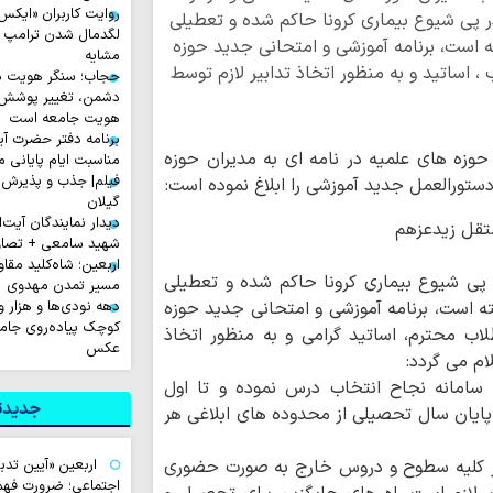
 پی شیوع بیماری کرونا حاکم شده و تعطیلی
لگدمال شدن ترامپ تا 
ته است، برنامه آموزشی و امتحانی جدید حوزه
مشایه
اساتید و به منظور اتخاذ تدابیر لازم توسط
حجاب؛ سنگر هویت دی
دشمن، تغییر پوشش ب
هویت جامعه است
برنامه دفتر حضرت آی
وزه های علمیه در نامه ای به مدیران حوزه
مناسبت ایام پایانی م
فیلم| جذب و پذیرش 
دستورالعمل جدید آموزشی را ابلاغ نموده است:
گیلان
دیدار نمایندگان آیت‌ال
ستقل زیدعزهم
شهید سامعی + تصاو
اربعین؛ شاه‌کلید مق
ی شیوع بیماری کرونا حاکم شده و تعطیلی
مسیر تمدن مهدوی
ته است، برنامه آموزشی و امتحانی جدید حوزه
دهه‌ نودی‌ها و هزار 
کوچک پیاده‌روی جاما
 محترم، اساتید گرامی و به منظور اتخاذ
عکس
ام می گردد:
 سامانه نجاح انتخاب درس نموده و تا اول
جدیدتر
پایان سال تحصیلی از محدوده های ابلاغی هر
ا در کلیه سطوح و دروس خارج به صورت حضوری
اربعین «آیین تدب
اجتماعی؛ ضرورت فهم 