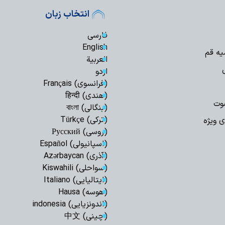
استمرار مسیر شهد
انتخاب زبان
ایران اسلامی است
فارسی
English
یه قم
العربیة
اردو
(فرانسوی) Français
(هندی) हिन्दी
وت
(بنگالی) বাংলা
(ترکی) Türkçe
ی ویژه
(روسی) Русский
(اسپانیولی) Español
(آذری) Azərbaycan
(سواحلی) Kiswahili
(ایتالیایی) Italiano
(هوسه) Hausa
(اندونزیایی) indonesia
(چینی) 中文