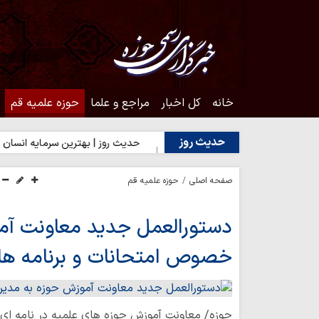
خانه
کل اخبار
مراجع و علما
حوزه علمیه قم
حدیث روز
شدن به محبت اهل‌بیت(ع)
حدیث روز | بهترین سرمایه انسان
حد
صفحه اصلی
حوزه علمیه قم
دستورالعمل جدید معاونت آمو
خصوص امتحانات و برنامه ها
حوزه/ معاونت آموزش حوزه های علمیه در نامه ای ب