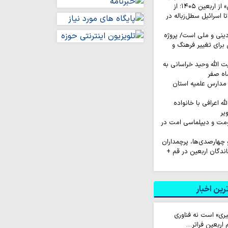
روایت‌ کاربران «ایکس» از اربعین ۱۴۰۵؛ از
اسرائیل سطل‌زباله‌ در
نی و ملی است/ پروژه
رای تغییر فرهنگ و
ت الله وحید خراسانی به
اه صفر
مدارس علمیه استان
له اعرافی با خانواده
یر
اومت و دیپلماسی امت در
و چهارصدی‌ها، پرچمداران
ندگان اربعین در قم +
ین اخبار
یری» است نه فناوری
اربعین فراتر…