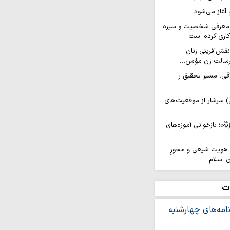
آغاز می‌شود
ر معرفی شخصیت و سیره
کاری کرده است
نقش‌آفرینی زنان
ا رسالت زن مؤمن…
قی، مسیر تحقیق را
 سرشار از موقعیت‌های
َرِّیَّةَ»؛ بازخوانی آموزه‌های
ه هویت شیعی و محورِ
ن اسلام
حِ سر
ت
» ، ریشه اصلیِ رنج‌های
 نزدیک شدن به محبت