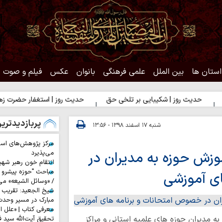
استان ها
بین الملل
علمی فرهنگی
بانوان
عکس
فیلم و صوت
یث روز | شکیبایی بر تلخی حق
حدیث روز | استغفار حضرت زهرا(س) برا
پربازدیدتری
شنبه ۱۷ اسفند ۱۳۹۸ - ۱۳:۵۶
مرکز پژوهش‌های اس
زش حوزه به مدیران در
می‌پذیرد
انتقام خون رهبر شهی
مباحث "حوزه پیشرو و
ی آموزشی
/ «وسائل الشیعه» می
شیخ الجعید: تقریب س
مبارک در مسیر وحد
معرفی کتاب | «علل ا
ه مدیران حوزه های علمیه استانی و مراکز
تحقیق آیت‌الله سید ف