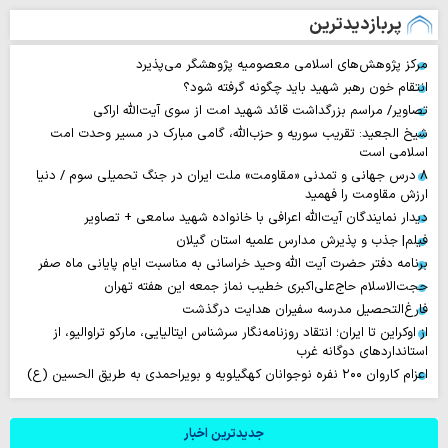
پربازدیدترین
مرکز پژوهش‌های اسلامی معصومیه پژوهشگر می‌پذیرد
انتقام خون رهبر شهید باید چگونه گرفته شود؟
تصاویر/ مراسم بزرگداشت قائد شهید امت از سوی آیت‌الله اراکی
شیخ الجعید: تقریب سوریه و حزب‌الله، گامی مبارک در مسیر وحدت امت
اسلامی است
۸ درس جهانی و تمدنی «مقاومت» ملت ایران در جنگ تحمیلی سوم / دنیا
ارزش مقاومت را فهمید
دیدار نمایندگان آیت‌الله اعرافی با خانواده شهید سامعی + تصاویر
فیلم| جذب و پذیرش مدارس علمیه استان گیلان
برنامه دفتر حضرت آیت الله وحید خراسانی به مناسبت ایام پایانی ماه صفر
حجت‌الاسلام حاج‌علی‌اکبری خطیب نماز جمعه این هفته تهران
فارغ‌التحصیل مدرسه سفیران هدایت درگذشت
از اوکراین تا ایران؛ انتقاد روزنامه‌نگار سرشناس ایتالیایی، مارکو تراوالیو، از
استانداردهای دوگانه غرب
اعزام کاروان ۲۰۰ نفره نوجوانان کهگیلویه و بویراحمدی به طریق الحسین (ع)
جدیدترین اخبار