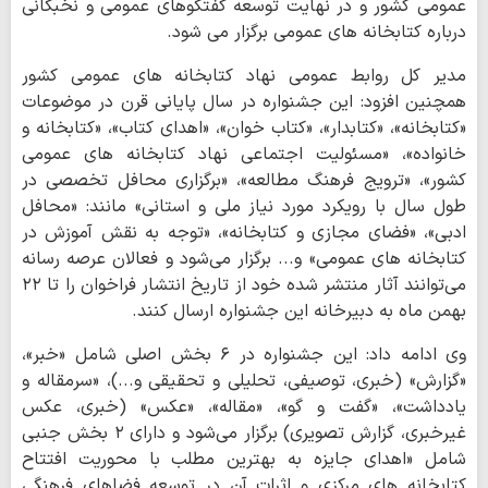
عمومی کشور و در نهایت توسعه گفتگوهای عمومی و نخبگانی
درباره کتابخانه های عمومی برگزار می شود.
مدیر کل روابط عمومی نهاد کتابخانه های عمومی کشور
همچنین افزود: این جشنواره در سال پایانی قرن در موضوعات
«کتابخانه»، «کتابدار»، «کتاب خوان»، «اهدای کتاب»، «کتابخانه و
خانواده»، «مسئولیت اجتماعی نهاد کتابخانه های عمومی
کشور»، «ترویج فرهنگ مطالعه»، «برگزاری محافل تخصصی در
طول سال با رویکرد مورد نیاز ملی و استانی» مانند: «محافل
ادبی»، «فضای مجازی و کتابخانه»، «توجه به نقش آموزش در
کتابخانه های عمومی» و... برگزار می‌شود و فعالان عرصه رسانه
می‌توانند آثار منتشر شده خود از تاریخ انتشار فراخوان را تا ۲۲
بهمن ماه به دبیرخانه این جشنواره ارسال کنند.
وی ادامه داد: این جشنواره در ۶ بخش اصلی شامل «خبر»،
«گزارش» (خبری، توصیفی، تحلیلی و تحقیقی و...)، «سرمقاله و
یادداشت»، «گفت و گو»، «مقاله»، «عکس» (خبری، عکس
غیرخبری، گزارش تصویری) برگزار می‌شود و دارای ۲ بخش جنبی
شامل «اهدای جایزه به بهترین مطلب با محوریت افتتاح
کتابخانه های مرکزی و اثرات آن در توسعه فضاهای فرهنگی