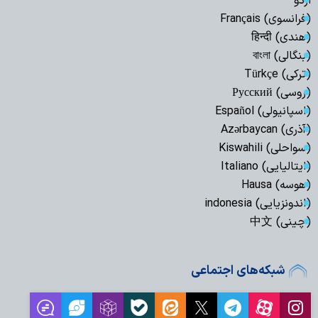
اردو
(فرانسوی) Français
(هندی) हिन्दी
(بنگالی) বাংলা
(ترکی) Türkçe
(روسی) Русский
(اسپانیولی) Español
(آذری) Azərbaycan
(سواحلی) Kiswahili
(ایتالیایی) Italiano
(هوسه) Hausa
(اندونزیایی) indonesia
(چینی) 中文
شبکه‌های اجتماعی