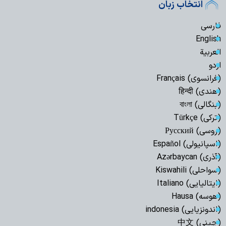
انتخاب زبان
فارسی
English
العربیة
اردو
(فرانسوی) Français
(هندی) हिन्दी
(بنگالی) বাংলা
(ترکی) Türkçe
(روسی) Русский
(اسپانیولی) Español
(آذری) Azərbaycan
(سواحلی) Kiswahili
(ایتالیایی) Italiano
(هوسه) Hausa
(اندونزیایی) indonesia
(چینی) 中文