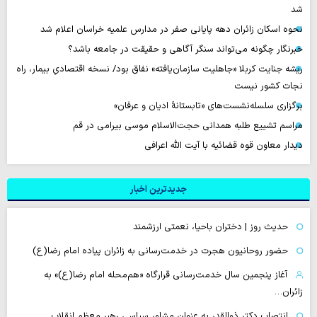
شد
نحوه اسکان زائران دهه پایانی صفر در مدارس علمیه خراسان اعلام شد
خبرنگار چگونه می‌تواند سنگر آگاهی و حقیقت در جامعه باشد؟
ریشه جنایت کربلا «جاهلیت سازمان‌یافته» نفاق بود/ نسخه اقتصادیِ بیمار، راه
نجات کشور نیست
برگزاری سلسله‌نشست‌های «تابستانهٔ ادیان و عرفان»
مراسم تشییع طلبه همدانی حجت‌الاسلام موسی بیرامی در قم
دیدار معاون قوه قضائیه با آیت الله اعرافی
جدیدترین اخبار
حدیث روز | دختران باحیا، نعمتی ارزشمند
حضور روحانیون هجرت در خدمت‌رسانی به زائران پیاده امام رضا(ع)
آغاز پنجمین سال خدمت‌رسانی قرارگاه «هم‌محله امام رضا(ع)» به
زائران…
انتصاب دکتر ذوالقدر به عنوان مشاور سیاسی رهبر معظم انقلاب