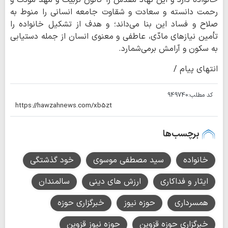
خانواده دارد و این نهاد مقدّس را کانون تربیت و مهد مودّت و
رحمت دانسته و سعادت و شقاوت جامعه انسانی را منوط به
صلاح و فساد این بنا می‌داند؛ و هدف از تشکیل خانواده را
تأمین نیازهای مادّی، عاطفی و معنوی انسان از جمله دستیابی
به سکون و آرامش برمی‌شمارد.
انتهای پیام /
کد مطلب:
949740
برچسب‌ها
خانواده
سید مصطفی موسوی
خود گذشتگی
ایثار و فداکاری
ارزش های دینی
سالمندان
همسرداری
حوزه نیوز
خبرگزاری حوزه
خبرگزاری حوزه قزوین
حوزه نیوز قزوین