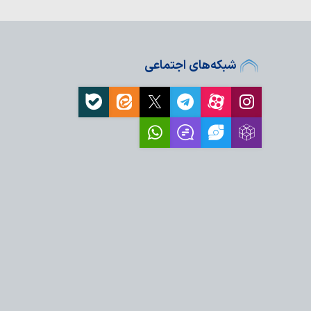
 ایستادگی ملت ایران
دشمن است
 حضرت فاطمه
شبکه‌های اجتماعی
ت روز خبرنگار
ری که شهید سامعی
و موفقیت‌های ایران را
ین کنند
انسان را از مسیر صحیح
 رفتاری یا فقدان اعتقاد؟
 با حقیقت، مسئولیت و
است
کترین امید؛ رسالتِ
 شناختی