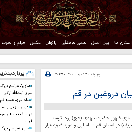
استان ها
بین الملل
علمی فرهنگی
بانوان
عکس
فیلم و صوت
حدیث
پربازدیدتری
چهارشنبه ۱۳ مرداد ۱۴۰۰ - ۱۹:۴۷
تصاویر/ مراسم بزرگد
ان دروغین در قم
سوی آیت‌الله اراکی
استاد حوزه علمیه ق
۸ درس جهانی و تمد
در جنگ تحمیلی سوم 
ه سازی ظهور حضرت مهدی (عج) بود؛ توسط
فهمید
شریف) در استان قم شناسایی و مورد ضربه قرار
تصاویر /مراسم بزرگ