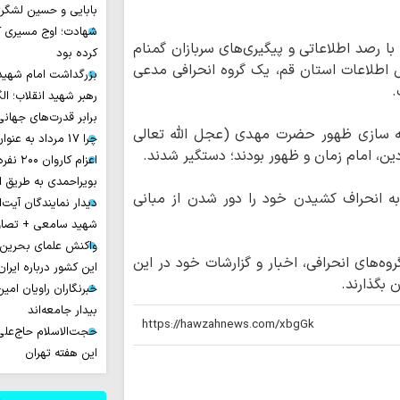
بابایی و حسین لشگر
شهادت؛ اوج مسیری ک
 با رصد اطلاعاتی و پیگیری‌های سربازان گمنام
کرده بود
کل اطلاعات استان قم، یک گروه انحرافی مدعی
بزرگداشت امام شهید ا
.
رهبر شهید انقلاب؛ ال
برابر قدرت‌های جهانی
رقه سازی ظهور حضرت مهدی (عجل الله تعالی
چرا 17 مرداد به عنوان روز خبرنگار نامیده شد؟
ین، امام زمان و ظهور بودند؛ دستگیر شدند.
اعزام ک
بویراحمدی به طریق 
به انحراف کشیدن خود را دور شدن از مبانی
دیدار نمایندگان آیت‌ال
شهید سامعی + تصاو
واکنش علمای بحرین
ه‌های انحرافی، اخبار و گزارشات خود در این
این کشور درباره ایران
خبرنگاران راویان امی
بیدار جامعه‌اند
حجت‌الاسلام حاج‌علی
این هفته تهران