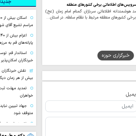
جدیدتر
سرویس‌های اطلاعاتی برخی کشورهای منطقه
صد هوشمندانه اطلاعاتی سربازان گمنام امام زمان (عج)
رخی کشورهای منطقه مرتبط با نظام سلطه، در استان…
مراسم تشیع آقای شهی
ا
پایانه‌های قم به مرز
استاندار قم: تو
خبرگزاری حوزه
خبرنگاران امکان‌پذیر
نقش خبرنگاران د
بیش از هر زمان دیگر
تمدید مهلت ثبت 
یمیل
خواهران
جهاد تبیین نباید 
متوقف شود
نتیجه پژوهش بای
قابل ارزیابی منتهی 