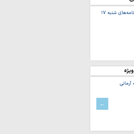
ت
تی و چهار منطقه مشهد؛
ی مبلغان در…
بیین؛ تقدیر حوزه‌های
حاب رسانه
 مبنای تدوین نظام‌واره
یتگر حقیقت و پاسدار
ان‌اند
ویژه
ست‌های «تابستانهٔ ادیان
شرف: مراسم اربعین،
سی و نماد پایان…
زایش آگاهی جامعه،
ان است
ن بستر تربیت نسل و