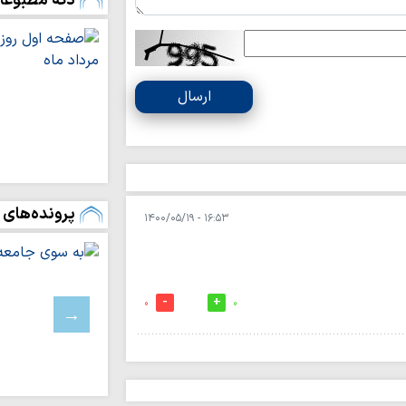
دکه مطبوعا
۱۰ محور مواصلا
میزبان فعالیت تبلیغ
روایتگران جهاد ت
علمیه خواهران از اص
ارسال
نیازسنجی آموزشی،
مبلغان است
فعالان رسانه‌ روا
حافظه تاریخی ملت ایر
پرونده‌های 
۱۶:۵۳ - ۱۴۰۰/۰۵/۱۹
برگزاری سلسله‌نش
و عرفان»
امام جمعه نجف ا
نماد آزادی دینی، سیا
0
0
بیان حقیقت و اف
رسالت اصلی خبرنگار
خانواده مهم‌تری
انتقال ارزش‌ها است