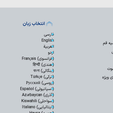
«بعثت مردم» رمز
در برابر توطئه‌های 
انتخاب زبان
پیام تولیت حرم
معصومه(س) به مناسب
فارسی
شهادت؛ اوج مسی
English
یه قم
انتخاب کرده بود
العربیة
اردو
خبرنگاران اقتدار 
(فرانسوی) Français
برای افکار عمومی تبی
(هندی) हिन्दी
مخالفت‌ها نباید 
وت
(بنگالی) বাংলা
خارج کند
(ترکی) Türkçe
ی ویژه
بی‌حجاب؛ واگرایی
(روسی) Русский
(اسپانیولی) Español
رسالت خبرنگاران
(آذری) Azərbaycan
آگاهی پیوند خورده 
(سواحلی) Kiswahili
جنگ روایت‌ها و د
(ایتالیایی) Italiano
خبرنگار در عصرِ نبردِ