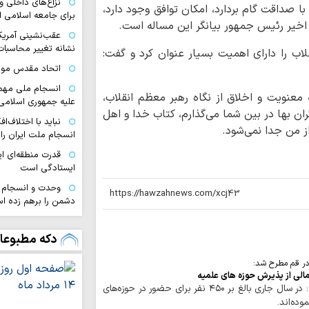
نزاع‌های داخلی و
 صداقت گام بردارد، امکان توافق وجود دارد،
برای جامعه اسلامی 
یر رئیس جمهور بیانگر این مساله است.
عقب‌نشینی آمریک
نشانه تغییر محاسبا
ب را دارای اهمیت بسیار عنوان کرد و گفت:
اتحاد مقدس مولف
انسجام ملی مهم
معنویت و اخلاق از نگاه رهبر معظم انقلاب،
علیه جمهوری اسلامی
ان بها در بین شما می‌گذارم، کتاب خدا و اهل
نباید با اختلاف‌ا
از من جدا نمی‌شود.
انسجام ملت ایران ر
قدرت منطقه‌ای ای
ایستادگی است
وحدت و انسجام م
دشمن را برهم زده ا
تصاویر/ اقامه نم
دکه مطبوعا
تنگه‌ هرمز و باب
ایستادگی است
در قم مطرح شد:
قائد شهید به دنب
الی از پذیرش حوزه های علمیه
تسلیم در برابر مستکب
حوزه/ امام جمعه بجنورد گفت: در سال جاری بالغ ‌بر ۴۵۰ نفر برای حضور در حوزه‌های
وده‌اند.
تقویت قدرت مقاو