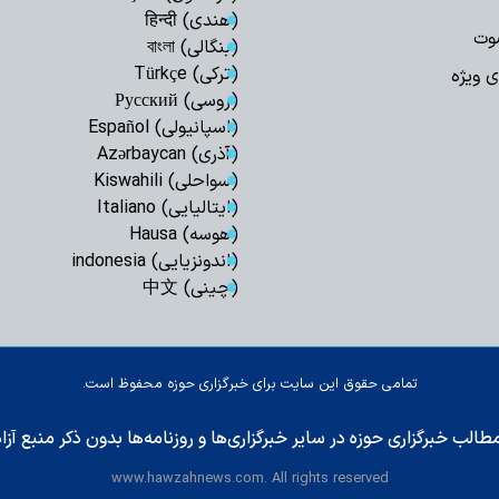
(هندی) हिन्दी
وت
(بنگالی) বাংলা
(ترکی) Türkçe
ی ویژه
(روسی) Русский
(اسپانیولی) Español
(آذری) Azərbaycan
(سواحلی) Kiswahili
(ایتالیایی) Italiano
(هوسه) Hausa
(اندونزیایی) indonesia
(چینی) 中文
تمامی حقوق این سایت برای خبرگزاری حوزه محفوظ است.
طالب خبرگزاری حوزه در سایر خبرگزاری‌ها و روزنامه‌ها بدون ذکر منبع آز
www.hawzahnews.com. All rights reserved