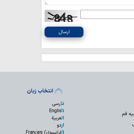
می شود
فعالیت‌های تبلی
نجف با محوریت نماز
عقب‌نشینی در برا
ارسال
بیشتر می‌کند
عقب‌نشینی تجهیزا
شکست محاسبات در بر
خبرنگاران وارثا
مساجد باید به ک
نوجوانان تبدیل شوند
وقتی لبخند و خد
اربعین حسینی می‌ش
انتخاب زبان
وزارت دفاع ترکیه:
صلح و ثبات پایدار د
فارسی
محکومیت فرمایش
English
یه قم
غزه از سوی هشت کش
العربیة
ستمگران قادر ب
اردو
امام حسین نیستند
(فرانسوی) Français