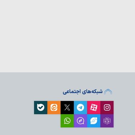
غی گروه «صافی صفا» در
، معرفت و پاسخ‌گویی…
بر دشمن، جسارت او را
تی آمریکا، نتیجه
ابر اراده ملت ایران…
ن خون شهیدان هستند
انون اصلی نشاط معنوی
مت، زبان تبلیغ در مسیر
ود
شبکه‌های اجتماعی
 اسرائیل بزرگ‌ترین مانع
ر منطقه…
ی حملات اسرائیل به
ور اسلامی
ه خاموش کردن نور مکتب