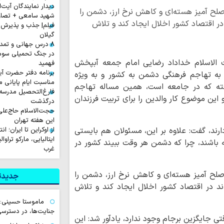
دیدار نمایندگان آیت‌ال
لح آمیز هسته‌ای و کاهش نرخ ارز، دشمن را
شهید سامعی + تصاو
در اقتصاد کشور اخلال ایجاد کند و تلاش
فیلم| جذب و پذیرش 
گیلان
۸ درس جهانی و تمد
در جنگ تحمیلی سوم 
الاسلام خداداد رضایی امام جمعه آبپخش
فهمید
برنامه دفتر حضرت آی
 به تهاجم فرهنگی دشمن به کشور و به ویژه
مناسبت ایام پایانی م
رفته که در جامعه است، همین مساله تهاجم
فارغ‌التحصیل مدرسه
 این موضوع کار والدین را برای تربیت فرزندان
درگذشت
حجت‌الاسلام حاج‌علی
این هفته تهران
ارند، گفت: علاوه بر این، مسئولان هم بایستی
از اوکراین تا ایران؛ ا
ایتالیایی، مارکو تراوا
ته باشند، چرا که دشمن هر وقت ببیند کشور در
غرب
 صلح آمیز هسته‌ای و کاهش نرخ ارز، دشمن را
جدیدتر
ند در اقتصاد کشور اخلال ایجاد کند و تلاش
ماموستا حسینی:
جنایت‌ها، در دسترسی
ی جایگزین برجام وجود ندارد، یادآور شد: این