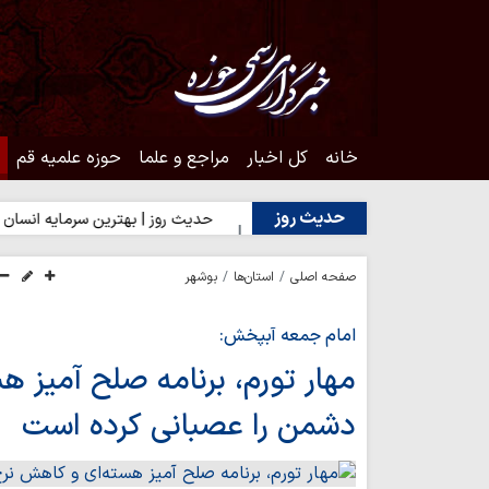
خانه
کل اخبار
مراجع و علما
حوزه علمیه قم
حدیث روز
دن به محبت اهل‌بیت(ع)
حدیث روز | بهترین سرمایه انسان
حدی
صفحه اصلی
استان‌ها
بوشهر
امام جمعه آبپخش:
مهار تورم، برنامه صلح آمیز ه
دشمن را عصبانی کرده است