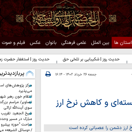
استان ها
بین الملل
علمی فرهنگی
بانوان
عکس
فیلم و صوت
ث روز | شکیبایی بر تلخی حق
حدیث روز | استغفار حضرت زهرا(س) برای
پربازدیدتری
جمعه ۲۶ خرداد ۱۴۰۲ - ۱۶:۱۴
مرکز پژوهش‌های اس
می‌پذیرد
انتقام خون رهبر شهی
سته‌ای و کاهش نرخ ارز
تصاویر/ مراسم بزرگد
سوی آیت‌الله اراکی
شیخ الجعید: تقریب س
مبارک در مسیر وحد
مباحث "حوزه پیشرو و
/ «وسائل الشیعه» می