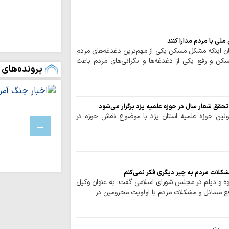
تحکیم قدرت داخلی ک
تسلیت آیت الله ر
آیت‌الله امراللهی
لی با مردم مدارا کنند
عقب‌نشینی دشمن
ان اینکه مشکل مسکن یکی از مهم‌ترین دغدغه‌های مردم
آمریکا در «معادله قد
 و رفع یکی از دغدغه‌ها و نگرانی‌های مردم باعث
پرونده‌های 
دشمن در فتنه های
دنبال آشوب بود
تصاویر/ نماز عب
قق شعار سال در حوزه علمیه یزد برگزار می‌شود
بزرگداشت امام شه
نین حوزه علمیه استان یزد با موضوع نقش حوزه در
اراکی / رهبر شهید ان
حضور حماسی مرد
فقرات پیروزی‌های نظ
تشییع میلیونی رهب
در بنیان محاسبات د
کلات مردم به چیز دیگری فکر نمی‌کنم
اوه و دیلم در مجلس شورای اسلامی گفت: به عنوان وکیل
دشمنان بر ایجاد 
فع مسائل و مشکلات مردم با اولویت محرومین در…
متمرکز شده‌اند
تهدید زیرساخت‌ه
راهبردی دشمن است