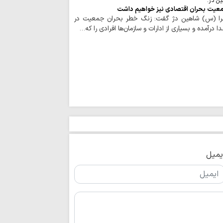
ن دژ:
هرگونه تعرض به 
جمعیت بحران اقتصادی نیز خواهیم داشت
کوبنده مواجه خواهد
زهرا (س) شاهین دژ گفت: زنگ خطر بحران جمعیت در
 درآمده و بسیاری از ادارات و سازمان‌ها افرادی را که…
دوره کوتاه مدت ش
می‌شود
آمریکا در مخمصه
گرفته شده است
جنگ امروز، نبرد 
مخاطبان است
۸ درس جهانی و
ایران در جنگ تحمیل
دولت برای مهار تو
جدی‌تری انجام دهد
آینده امت اسلام
یمیل
آگاه، متخصص، متعه
اربعین، گواهی رو
ماندگاری نهضت عاش
خبرنگاران چشمان
پاسداران آگاهی و پ
مسابقه سراسری «نم