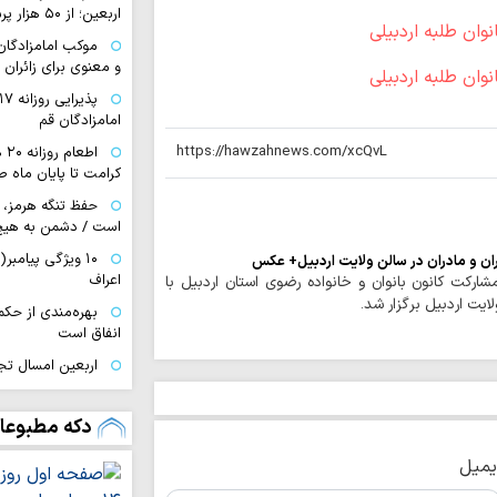
اربعین؛ از ۵۰ هزار پرس غذای روزانه…
موکب امامزادگان ق
و معنوی برای زائران 
امامزادگان قم
اط
کرامت تا پایان ماه ص
حفظ تنگه هرمز، 
است / دشمن به هیچ
تران و مادران در سالن ولایت اردبیل+ عکس
اعراف
شارکت کانون بانوان و خانواده رضوی استان اردبیل با
یت اردبیل برگزار شد.
بهره‌مندی از حک
انفاق است
اربعین امسال تج
به قائد شهید بود
اردوگاه جدید دان
دکه مطبوعا
قم احداث می‌شود
یمیل
صیانت از هویت د
هم‌افزایی همه دستگا