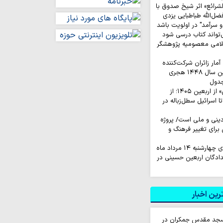
لشرائع» اثر شیخ صدوق با
ضل‌الله طباطبایی یزدی
 سرآمد" در اولویت باشد
‌تواند کتاب درسی شود
لامی معصومیه پژوهشگر
ار زائران شرکت‌کننده
در مراسم زیارت اربعین سال ۱۴۴۸ هجری
جدول
روایت‌ کاربران «ایکس» از اربعین ۱۴۰۵؛ از
اسرائیل سطل‌زباله‌ در
نی و ملی است/ پروژه
رای تغییر فرهنگ و
به ۱۴ مرداد ماه
لدادگان اربعین حسینی در
ین اخبار
سجد مقدس جمکران در