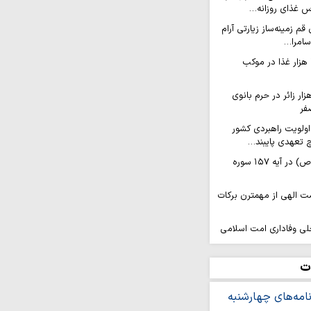
م زمینه‌ساز زیارتی آرام
سامرا…
پذیرایی روزانه ۱۷ هزار غذا در موکب
عام روزانه ۲۰ هزار زائر در حرم بانوی
فر
اولویت راهبردی کشور
 تعهدی پایبند…
۱۰ ویژگی پیامبر(ص) در آیه ۱۵۷ سوره
مت الهی از مهمترن برکات
لی وفاداری امت اسلامی
ش‌آموزی در منطقه فردو
ت
ینی و فرهنگی، نیازمند
ه‌ها است