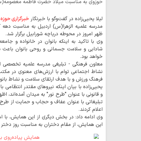
حوزوی به مناسبت میلاد حضرت فاطمه معصومه(س)
لیلا یحیی‌زاده در گفت‌وگو با خبرنگار
خبرگزاری حوزه
د
مدرسه علمیه الزهرا(س) اردبیل به مناسبت ده
ظهر امروز در محوطه دریاچه شورابیل برگزار شد.
وی با تاکید به اینکه بانوان در خانواده و جامعه
شادابی و سلامت جسمانی و روحی بانوان باعث ن
خواهد بود.
معاون فرهنگی - تبلیغی مدرسه علمیه تخصصی الز
نشاط اجتماعی توام با ارزش‌های معنوی در مکتب 
فرهنگ ورزش و با هدف ارتقای سلامت و نشاط بانو
یحیی‌زاده با بیان اینکه نیروهای مقتدر انتظامی ب
و قانونی با عنوان "طرح نور" به میدان آمده‌اند، اظها
تبلیغاتی با عنوان عفاف و حجاب و حمایت از طرح ن
اعلام کردند.
وی ادامه داد: در بخش دیگری از این همایش، با اه
این همایش، از مقام دختران به مناسبت روز دختر ت