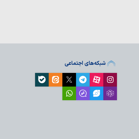
هزار زائر در مراسم جاماندگان
ای ایران
؛ انتقاد روزنامه‌نگار
کو تراوالیو،…
ید مظلومیت ملت ایران
ت کند
عامل: ما همچنان با فکر
ماندگاری…
شبکه‌های اجتماعی
م حسین(ع) هرگز در
می‌شوند
اده‌روی اربعین
ای نیجریه
اداری اربعین در مرکز
ل
موکب «باب‌الحسین»
ه زائران امام…
 در هند از موکب
زمان های حقوق بشری: