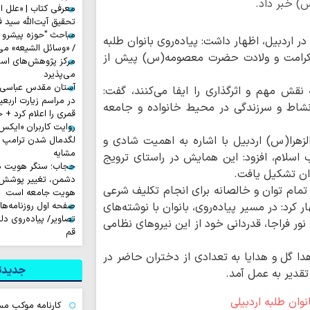
 خبر داد.
معرفی کتاب | «علل ا
تحقیق آیت‌الله سید ف
مباحث "حوزه پیشرو و
ر اردبیل، اظهار داشت: پیاده‌روی بانوان طلبه
/ «وسائل الشیعه» می
ه کرامت و ولادت حضرت معصومه(س) پیش از
مرکز پژوهش‌های اس
می‌پذیرد
آستان مقدس عباسی آم
 نقش مهم و اثرگذاری را ایفا می‌کنند، گفت:
شاط و سرزندگی در محیط خانواده و جامعه
قمری را اعلام کرد + 
هرا(س) اردبیل با اشاره به اهمیت شادی و
لگدمال شدن ترامپ تا 
مشایه
اسلام، افزود: این همایش در راستای ترویج
حجاب؛ سنگر هویت دی
ان تشکیل یافت.
دشمن، تغییر پوشش ب
ا تمام توان و خالصانه برای انجام تکلیف شرعی
هویت جامعه است
ر کرد: در مسیر پیاده‌روی، بانوان با نوشته‌های
صفحه اول روزنامه‌های چهارشن
تصاویر/ پیاده‌روی د
ور فراجا، قدردانی خود از این نیروهای نظامی
قم
دا گل و هدایا به تعدادی از دختران حاضر در
جدیدتر
قدیر به عمل آمد.
کارنامه موکب م