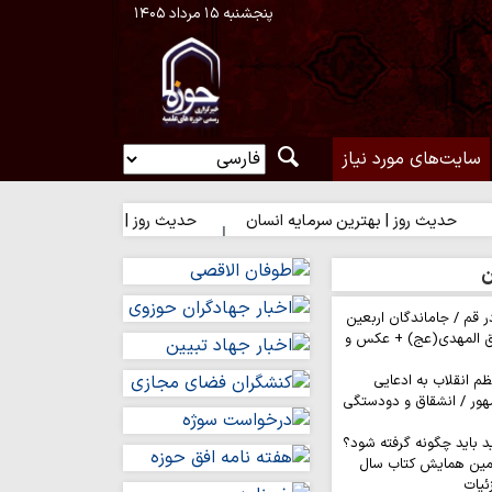
پنجشنبه ۱۵ مرداد ۱۴۰۵
سایت‌های مورد نیاز
 روز | بهترین سرمایه انسان
حدیث روز | شکیبایی بر تلخی حق
ن
ر قم / جاماندگان اربعین
ق المهدی(عج) + عکس و
م انقلاب به ادعایی
هور / انشقاق و دودستگی
د باید چگونه گرفته شود؟
مین همایش کتاب سال
ئیات