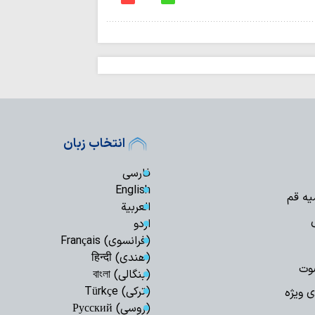
حضور ۲۵ 
اربعین حسینی در کربل
از اوکراین تا ایران
سرشناس ایتالیایی، مار
سینمای مستند با
در جنگ رمضان را ثب
مفتی صور و جبل 
و راه امام صدر برای 
انتخاب زبان
پیروان مکتب اما
برابر ظالمان تسلیم ن
فارسی
برگزاری باشکوه پی
English
حسینی(ع) در سوله‌ج
یه قم
العربیة
برگزاری مراسم عز
اردو
فرهنگی کوثر استانبو
(فرانسوی) Français
علما و طلاب در 
(هندی) हिन्दी
پیشگام خدمت‌رسانی ب
وت
(بنگالی) বাংলা
نمایندهٔ ولی‌فقیه
(ترکی) Türkçe
«باب‌الحسین عمود ۸۲۰» بازدید کرد
ی ویژه
(روسی) Русский
بیانیه مشترک سا