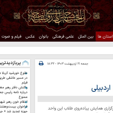
استان ها
بین الملل
علمی فرهنگی
بانوان
عکس
فیلم و صوت
حدیث
پربازدیدتری
جمعه ۲۱ اردیبهشت ۱۴۰۳ - ۱۸:۳۲
طلوع خورشید کربلا د
در مسیر عاشقی طری
فیلم
اردبیلی
واکنش دفتر رهبر معظ
درباره نامه رئیس جم
ممنوع
انتقام خون رهبر شهی
فراخوان بیست‌وهشت
گزاری همایش‌ پیاده‌روی طلاب این واحد
حوزه تمدید شد + جز