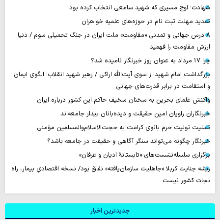
شهادت؛ اوج مسیری که شهید سامعی انتخاب کرده بود
تمدید مهلت ثبت نام در حوزه‌های علمیه خواهران
۸ درس جهانی و تمدنی «مقاومت» ملت ایران در جنگ تحمیلی سوم / دنیا
ارزش مقاومت را فهمید
چرا 17 مرداد به عنوان روز خبرنگار نامیده شد؟
بزرگداشت امام شهید از سوی آیت‌الله اراکی / رهبر شهید انقلاب؛ الگوی ایمان
و استقامت در برابر قدرت‌های جهانی
واکنش علمای بحرین به سخنان سخیف حاکم این کشور درباره ایران
خبرنگاران راویان امین حقیقت و دیده‌بانان بیدار جامعه‌اند
تسلیت تولیت حرم بانوی کرامت به حجت‌الاسلام‌والمسلمین مؤمنی
خبرنگار چگونه می‌تواند سنگر آگاهی و حقیقت در جامعه باشد؟
برگزاری سلسله‌نشست‌های «تابستانهٔ ادیان و عرفان»
ریشه جنایت کربلا «جاهلیت سازمان‌یافته» نفاق بود/ نسخه اقتصادیِ بیمار، راه
نجات کشور نیست
جدیدترین اخبار