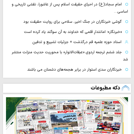
امام سجاد(ع) در احیای حقیقت اسلام پس از عاشورا، نقشی تاریخی و
اساسی…
گوشی خبرنگاران در جنگ اخیر، سلاحی برای روایت حقیقت بود
«خبرنگار»؛ امانتدارِ قلمی که خداوند به آن سوگند یاد کرده است
استاد حوزه علمیه قم درگذشت + جزئیات تشییع و تدفین
جلد ششم ترجمه اردوی «عبقات‌الانوار» با محوریت حدیث منزلت منتشر
شد
خبرنگاران سدی استوار در برابر هجمه‌های دشمنان می باشند
دکه مطبوعات