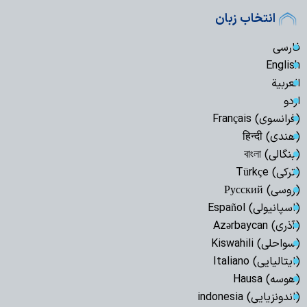
انتخاب زبان
فارسی
English
العربیة
اردو
(فرانسوی) Français
(هندی) हिन्दी
(بنگالی) বাংলা
(ترکی) Türkçe
(روسی) Русский
(اسپانیولی) Español
(آذری) Azərbaycan
(سواحلی) Kiswahili
(ایتالیایی) Italiano
(هوسه) Hausa
(اندونزیایی) indonesia