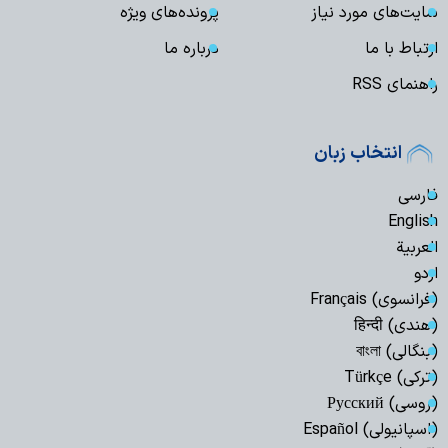
سایت‌های مورد نیاز
پرونده‌های ویژه
ارتباط با ما
درباره ما
راهنمای RSS
انتخاب زبان
فارسی
English
العربیة
اردو
(فرانسوی) Français
(هندی) हिन्दी
(بنگالی) বাংলা
(ترکی) Türkçe
(روسی) Русский
(اسپانیولی) Español