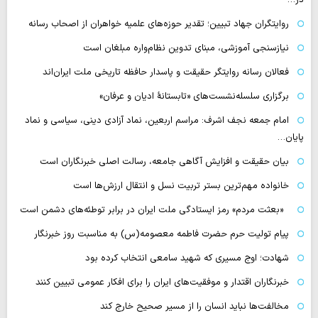
روایتگران جهاد تبیین؛ تقدیر حوزه‌های علمیه خواهران از اصحاب رسانه
نیازسنجی آموزشی، مبنای تدوین نظام‌واره مبلغان است
فعالان رسانه‌ روایتگر حقیقت و پاسدار حافظه تاریخی ملت ایران‌اند
برگزاری سلسله‌نشست‌های «تابستانهٔ ادیان و عرفان»
امام جمعه نجف اشرف: مراسم اربعین، نماد آزادی دینی، سیاسی و نماد
پایان…
بیان حقیقت و افزایش آگاهی جامعه، رسالت اصلی خبرنگاران است
خانواده مهم‌ترین بستر تربیت نسل و انتقال ارزش‌ها است
«بعثت مردم» رمز ایستادگی ملت ایران در برابر توطئه‌های دشمن است
پیام تولیت حرم حضرت فاطمه معصومه(س) به مناسبت روز خبرنگار
شهادت؛ اوج مسیری که شهید سامعی انتخاب کرده بود
خبرنگاران اقتدار و موفقیت‌های ایران را برای افکار عمومی تبیین کنند
مخالفت‌ها نباید انسان را از مسیر صحیح خارج کند