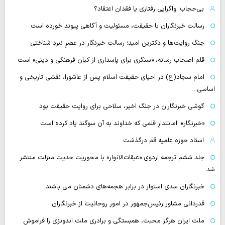
بی‌حجاب؛ واگرایی رفتاری یا فقدان اعتقاد؟
رسالت خبرنگاران با حقیقت، مسئولیت و آگاهی پیوند خورده است
جنگ روایت‌ها و دکترین امید؛ رسالتِ خبرنگار در عصرِ نبردِ شناختی
قلم اصحاب رسانه، «سنگری برای پاسداری از کیان فرهنگی و دینی» است
امام سجاد(ع) در احیای حقیقت اسلام پس از عاشورا، نقشی تاریخی و
اساسی…
گوشی خبرنگاران در جنگ اخیر، سلاحی برای روایت حقیقت بود
«خبرنگار»؛ امانتدارِ قلمی که خداوند به آن سوگند یاد کرده است
استاد حوزه علمیه قم درگذشت
جلد ششم ترجمه اردوی «عبقات‌الانوار» با محوریت حدیث منزلت منتشر
شد
خبرنگاران سدی استوار در برابر هجمه‌های دشمنان می باشند
قدردانی مشاور رئیس‌جمهور در امور روحانیت از خبرنگاران
ملت ایران هرگز محبت، همبستگی و برادری ملت اندونزی را فراموش