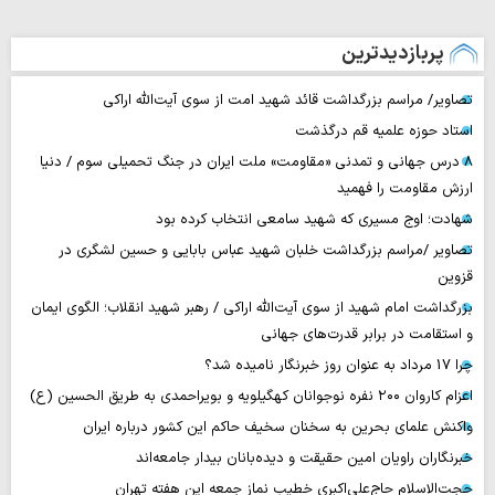
پربازدیدترین
تصاویر/ مراسم بزرگداشت قائد شهید امت از سوی آیت‌الله اراکی
استاد حوزه علمیه قم درگذشت
۸ درس جهانی و تمدنی «مقاومت» ملت ایران در جنگ تحمیلی سوم / دنیا
ارزش مقاومت را فهمید
شهادت؛ اوج مسیری که شهید سامعی انتخاب کرده بود
تصاویر /مراسم بزرگداشت خلبان شهید عباس بابایی و حسین لشگری در
قزوین
بزرگداشت امام شهید از سوی آیت‌الله اراکی / رهبر شهید انقلاب؛ الگوی ایمان
و استقامت در برابر قدرت‌های جهانی
چرا 17 مرداد به عنوان روز خبرنگار نامیده شد؟
اعزام کاروان ۲۰۰ نفره نوجوانان کهگیلویه و بویراحمدی به طریق الحسین (ع)
واکنش علمای بحرین به سخنان سخیف حاکم این کشور درباره ایران
خبرنگاران راویان امین حقیقت و دیده‌بانان بیدار جامعه‌اند
حجت‌الاسلام حاج‌علی‌اکبری خطیب نماز جمعه این هفته تهران