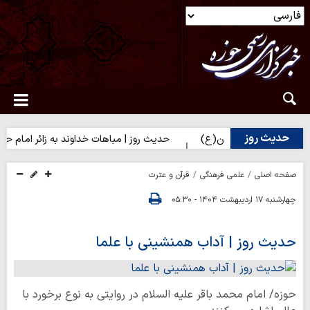
حدیث روز
ائران امام حسین(ع)
حدیث روز | مباهات خداوند به زائر امام حسین(ع
صفحه اصلی
علمی فرهنگی
قرآن و عترت
چهارشنبه ۱۷ اردیبهشت ۱۴۰۴ - ۰۵:۳۰
حدیث روز | آداب همنشینی با علما
حوزه/ امام محمد باقر علیه السلام در روایتی به نوع برخورد با