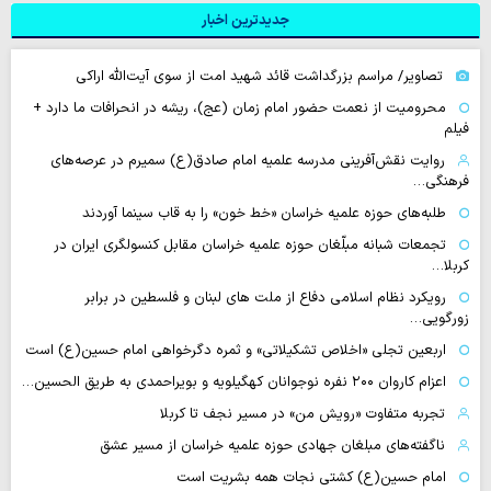
جدیدترین اخبار
تصاویر/ مراسم بزرگداشت قائد شهید امت از سوی آیت‌الله اراکی
محرومیت از نعمت حضور امام زمان (عج)، ریشه در انحرافات ما دارد +
فیلم
روایت نقش‌آفرینی مدرسه علمیه امام صادق(ع) سمیرم در عرصه‌های
فرهنگی…
طلبه‌های حوزه علمیه خراسان «خط خون» را به قاب سینما آوردند
تجمعات شبانه مبلّغان حوزه علمیه خراسان مقابل کنسولگری ایران در
کربلا…
رویکرد نظام اسلامی دفاع از ملت های لبنان و فلسطین در برابر
زورگویی…
اربعین تجلی «اخلاص تشکیلاتی» و ثمره دگرخواهی امام حسین(ع) است
اعزام کاروان ۲۰۰ نفره نوجوانان کهگیلویه و بویراحمدی به طریق الحسین…
تجربه متفاوت «رویش من» در مسیر نجف تا کربلا
ناگفته‌های مبلغان جهادی حوزه علمیه خراسان از مسیر عشق
امام حسین(ع) کشتی نجات همه بشریت است