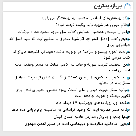
پربازدیدترین
مرکز پژوهش‌های اسلامی معصومیه پژوهشگر می‌پذیرد
انتقام خون رهبر شهید باید چگونه گرفته شود؟
فراخوان بیست‌وهشتمین همایش کتاب سال حوزه تمدید شد + جزئیات
معرفی کتاب | «علل الشرائع» اثر شیخ صدوق با تحقیق آیت‌الله سید فضل‌الله
طباطبایی یزدی
مباحث "حوزه پیشرو و سرآمد" در اولویت باشد / «وسائل الشیعه» می‌تواند
کتاب درسی شود
شیخ الجعید: تقریب سوریه و حزب‌الله، گامی مبارک در مسیر وحدت امت
اسلامی است
روایت‌ کاربران «ایکس» از اربعین ۱۴۰۵؛ از لگدمال شدن ترامپ تا اسرائیل
سطل‌زباله‌ در مشایه
حجاب؛ سنگر هویت دینی و ملی است/ پروژه دشمن، تغییر پوشش برای
تغییر فرهنگ و هویت جامعه است
صفحه اول روزنامه‌های چهارشنبه ۱۴ مرداد ماه
برنامه دفتر حضرت آیت الله وحید خراسانی به مناسبت ایام پایانی ماه صفر
فیلم| جذب و پذیرش مدارس علمیه استان گیلان
اربعین؛ شاه‌کلید مقاومت و دیپلماسی امت در مسیر تمدن مهدوی