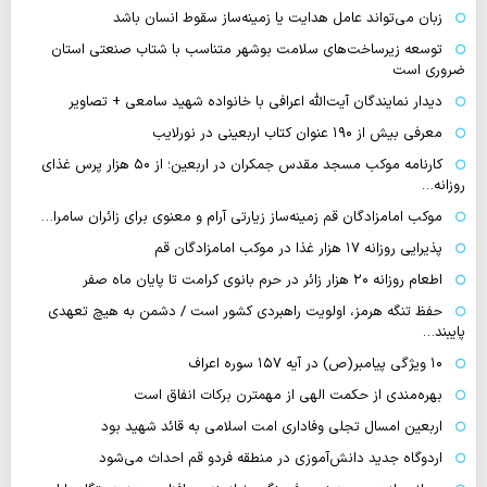
زبان می‌تواند عامل هدایت یا زمینه‌ساز سقوط انسان باشد
توسعه زیرساخت‌های سلامت بوشهر متناسب با شتاب صنعتی استان
ضروری است
دیدار نمایندگان آیت‌الله اعرافی با خانواده شهید سامعی + تصاویر
معرفی بیش از ۱۹۰ عنوان کتاب اربعینی در نورلایب
کارنامه موکب مسجد مقدس جمکران در اربعین؛ از ۵۰ هزار پرس غذای
روزانه…
موکب امامزادگان قم زمینه‌ساز زیارتی آرام و معنوی برای زائران سامرا…
پذیرایی روزانه ۱۷ هزار غذا در موکب امامزادگان قم
اطعام روزانه ۲۰ هزار زائر در حرم بانوی کرامت تا پایان ماه صفر
حفظ تنگه هرمز، اولویت راهبردی کشور است / دشمن به هیچ تعهدی
پایبند…
۱۰ ویژگی پیامبر(ص) در آیه ۱۵۷ سوره اعراف
بهره‌مندی از حکمت الهی از مهمترن برکات انفاق است
اربعین امسال تجلی وفاداری امت اسلامی به قائد شهید بود
اردوگاه جدید دانش‌آموزی در منطقه فردو قم احداث می‌شود