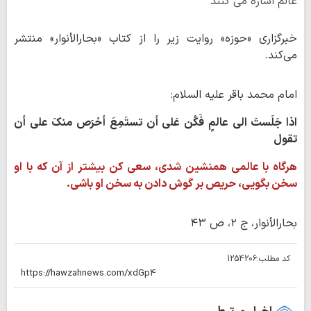
عالم اشاره می کنند
خبرگزاری «حوزه» روایت زیر را از کتاب «بحارالأنوار» منتشر
می‌کند.
امام محمد باقر علیه السلام:
اذا جَلَستَ الی عالمٍ فَکُن عَلی أن تستَمِعَ أحْرَص منکَ علی أن
تقول
هرگاه با عالمی همنشین شدی، سعی کن بیشتر از آن‌ که با او
سخن بگویی، حریص بر گوش دادن به سخن او باشی.
بحارالأنوار، ج ۲، ص ۴۳
کد مطلب:
1254206