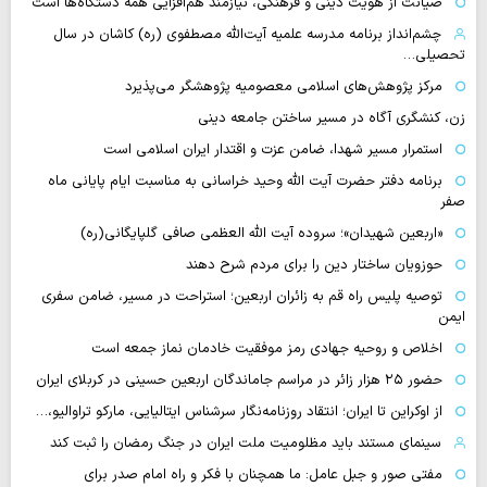
صیانت از هویت دینی و فرهنگی، نیازمند هم‌افزایی همه دستگاه‌ها است
چشم‌انداز برنامه مدرسه علمیه آیت‌الله مصطفوی (ره) کاشان در سال
تحصیلی…
مرکز پژوهش‌های اسلامی معصومیه پژوهشگر می‌پذیرد
زن، کنشگری آگاه در مسیر ساختن جامعه دینی
استمرار مسیر شهدا، ضامن عزت و اقتدار ایران اسلامی است
برنامه دفتر حضرت آیت الله وحید خراسانی به مناسبت ایام پایانی ماه
صفر
«اربعین شهیدان»؛ سروده آیت الله العظمی صافی گلپایگانی(ره)
حوزویان ساختار دین را برای مردم شرح دهند
توصیه پلیس راه قم به زائران اربعین؛ استراحت در مسیر، ضامن سفری
ایمن
اخلاص و روحیه جهادی رمز موفقیت خادمان نماز جمعه است
حضور ۲۵ هزار زائر در مراسم جاماندگان اربعین حسینی در کربلای ایران
از اوکراین تا ایران؛ انتقاد روزنامه‌نگار سرشناس ایتالیایی، مارکو تراوالیو،…
سینمای مستند باید مظلومیت ملت ایران در جنگ رمضان را ثبت کند
مفتی صور و جبل عامل: ما همچنان با فکر و راه امام صدر برای