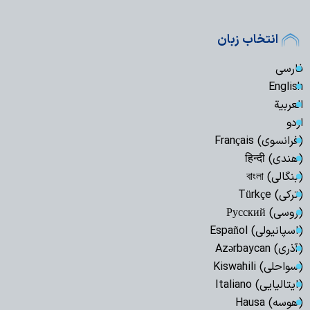
انتخاب زبان
فارسی
English
العربیة
اردو
(فرانسوی) Français
(هندی) हिन्दी
(بنگالی) বাংলা
(ترکی) Türkçe
(روسی) Русский
(اسپانیولی) Español
(آذری) Azərbaycan
(سواحلی) Kiswahili
(ایتالیایی) Italiano
(هوسه) Hausa