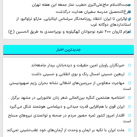
حجت‌الاسلام حاج‌علی‌اکبری خطیب نماز جمعه این هفته تهران
فارغ‌التحصیل مدرسه سفیران هدایت درگذشت
از اوکراین تا ایران؛ انتقاد روزنامه‌نگار سرشناس ایتالیایی، مارکو تراوالیو، از
استانداردهای دوگانه غرب
اعزام کاروان ۲۰۰ نفره نوجوانان کهگیلویه و بویراحمدی به طریق الحسین (ع)
جدیدترین اخبار
خبرنگاران راویان امین حقیقت و دیده‌بانان بیدار جامعه‌اند
اربعین حسینی امسال رنگ و بوی انقلابی و حسینی داشت
مهاجرت معکوس از سرزمین‌های اشغالی نشانه بحران رژیم صهیونیستی
است
اختتامیه هشتمین کنگره بین‌المللی شعر زنان عاشورایی در مشهد برگزار…
ایران قوی با هم‌افزایی قدرت میدانی و دیپلماسی هوشمند شکل می‌گیرد
اقتدار امروز کشور ثمره حضور مردم در صحنه و توانمندی نیروهای مسلح
است
ملت ایران با تکیه بر ایمان و وحدت از آرمان‌های خود عقب‌نشینی نمی‌کند