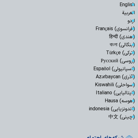
English
العربیة
اردو
(فرانسوی) Français
(هندی) हिन्दी
(بنگالی) বাংলা
(ترکی) Türkçe
(روسی) Русский
(اسپانیولی) Español
(آذری) Azərbaycan
(سواحلی) Kiswahili
(ایتالیایی) Italiano
(هوسه) Hausa
(اندونزیایی) indonesia
(چینی) 中文