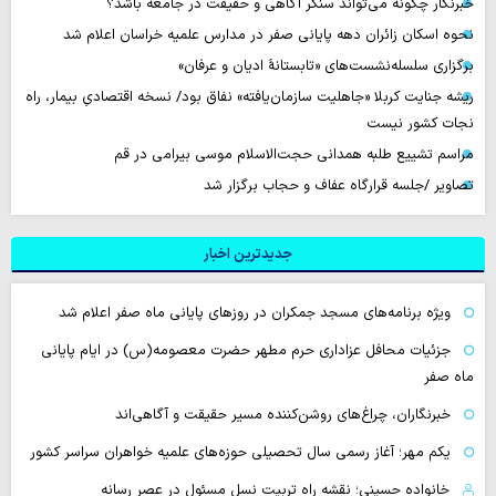
خبرنگار چگونه می‌تواند سنگر آگاهی و حقیقت در جامعه باشد؟
نحوه اسکان زائران دهه پایانی صفر در مدارس علمیه خراسان اعلام شد
برگزاری سلسله‌نشست‌های «تابستانهٔ ادیان و عرفان»
ریشه جنایت کربلا «جاهلیت سازمان‌یافته» نفاق بود/ نسخه اقتصادیِ بیمار، راه
نجات کشور نیست
مراسم تشییع طلبه همدانی حجت‌الاسلام موسی بیرامی در قم
تصاویر /جلسه قرارگاه عفاف و حجاب برگزار شد
جدیدترین اخبار
‌ویژه برنامه‌های مسجد جمکران در روزهای پایانی ماه صفر اعلام شد
جزئیات محافل عزاداری حرم مطهر حضرت معصومه(س) در ایام پایانی
ماه صفر
خبرنگاران، چراغ‌های روشن‌کننده مسیر حقیقت و آگاهی‌اند
یکم مهر؛ آغاز رسمی سال تحصیلی حوزه‌های علمیه خواهران سراسر کشور
خانواده حسینی؛ نقشه راه تربیت نسل مسئول در عصر رسانه