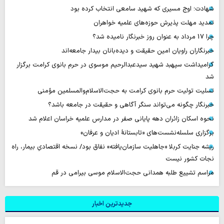
شهادت؛ اوج مسیری که شهید سامعی انتخاب کرده بود
تمدید مهلت پذیرش حوزه‌های علمیه خواهران
چرا 17 مرداد به عنوان روز خبرنگار نامیده شد؟
خبرنگاران راویان امین حقیقت و دیده‌بانان بیدار جامعه‌اند
گرامیداشت سپهبد شهید سیدعبدالرحیم موسوی در حرم بانوی کرامت برگزار
شد
تسلیت تولیت حرم بانوی کرامت به حجت‌الاسلام‌والمسلمین مؤمنی
خبرنگار چگونه می‌تواند سنگر آگاهی و حقیقت در جامعه باشد؟
نحوه اسکان زائران دهه پایانی صفر در مدارس علمیه خراسان اعلام شد
برگزاری سلسله‌نشست‌های «تابستانهٔ ادیان و عرفان»
ریشه جنایت کربلا «جاهلیت سازمان‌یافته» نفاق بود/ نسخه اقتصادیِ بیمار، راه
نجات کشور نیست
مراسم تشییع طلبه همدانی حجت‌الاسلام موسی بیرامی در قم
جدیدترین اخبار