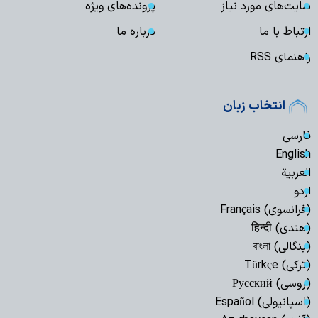
سایت‌های مورد نیاز
پرونده‌های ویژه
ارتباط با ما
درباره ما
راهنمای RSS
انتخاب زبان
فارسی
English
العربیة
اردو
(فرانسوی) Français
(هندی) हिन्दी
(بنگالی) বাংলা
(ترکی) Türkçe
(روسی) Русский
(اسپانیولی) Español