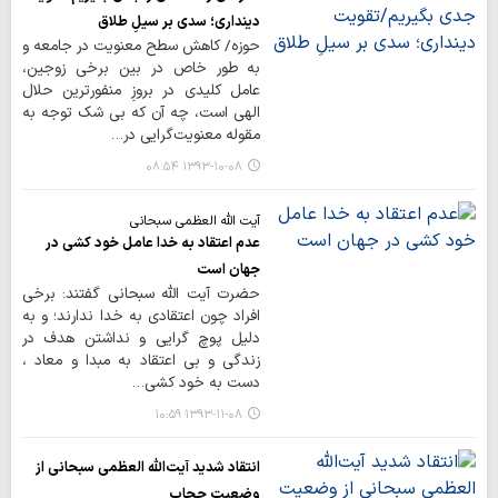
دینداری؛ سدی بر سیلِ طلاق
حوزه/ كاهش سطح معنويت در جامعه و
به طور خاص در بین برخی زوجین،
عامل كليدي در بروزِ منفورترين حلال
الهي است، چه آن كه بي شك توجه به
مقوله معنويت‌گرايي در…
۱۳۹۳-۱۰-۰۸ ۰۸:۵۴
آیت الله العظمی سبحانی
عدم اعتقاد به خدا عامل خود کشی در
جهان است
حضرت آیت الله سبحانی گفتند: برخی
افراد چون اعتقادی به خدا ندارند؛ و به
دلیل پوچ گرایی و نداشتن هدف در
زندگی و بی اعتقاد به مبدا و معاد ،
دست به خود کشی…
۱۳۹۳-۱۱-۰۸ ۱۰:۵۹
انتقاد شدید آیت‌الله العظمی سبحانی از
وضعیت حجاب