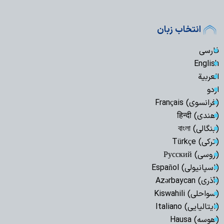
انتخاب زبان
فارسی
English
العربیة
اردو
(فرانسوی) Français
(هندی) हिन्दी
(بنگالی) বাংলা
(ترکی) Türkçe
(روسی) Русский
(اسپانیولی) Español
(آذری) Azərbaycan
(سواحلی) Kiswahili
(ایتالیایی) Italiano
(هوسه) Hausa