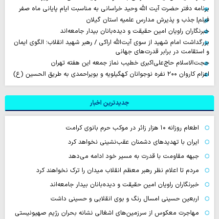
برنامه دفتر حضرت آیت الله وحید خراسانی به مناسبت ایام پایانی ماه صفر
فیلم| جذب و پذیرش مدارس علمیه استان گیلان
خبرنگاران راویان امین حقیقت و دیده‌بانان بیدار جامعه‌اند
بزرگداشت امام شهید از سوی آیت‌الله اراکی / رهبر شهید انقلاب؛ الگوی ایمان
و استقامت در برابر قدرت‌های جهانی
حجت‌الاسلام حاج‌علی‌اکبری خطیب نماز جمعه این هفته تهران
اعزام کاروان ۲۰۰ نفره نوجوانان کهگیلویه و بویراحمدی به طریق الحسین (ع)
جدیدترین اخبار
اطعام روزانه ۱۰ هزار زائر در موکب حرم بانوی کرامت
ایران با تهدیدهای دشمنان عقب‌نشینی نخواهد کرد
جبهه مقاومت با قدرت به مسیر خود ادامه می‌دهد
مردم تا اعلام نظر رهبر معظم انقلاب میدان را ترک نخواهند کرد
خبرنگاران راویان امین حقیقت و دیده‌بانان بیدار جامعه‌اند
اربعین حسینی امسال رنگ و بوی انقلابی و حسینی داشت
مهاجرت معکوس از سرزمین‌های اشغالی نشانه بحران رژیم صهیونیستی