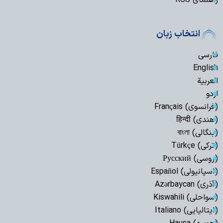
انتخاب زبان
فارسی
English
العربیة
اردو
(فرانسوی) Français
(هندی) हिन्दी
(بنگالی) বাংলা
(ترکی) Türkçe
(روسی) Русский
(اسپانیولی) Español
(آذری) Azərbaycan
(سواحلی) Kiswahili
(ایتالیایی) Italiano